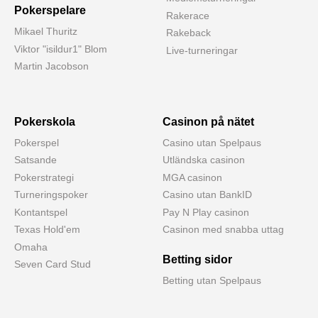
Pokerspelare
Rakerace
Mikael Thuritz
Rakeback
Viktor "isildur1" Blom
Live-turneringar
Martin Jacobson
Pokerskola
Casinon på nätet
Pokerspel
Casino utan Spelpaus
Satsande
Utländska casinon
Pokerstrategi
MGA casinon
Turneringspoker
Casino utan BankID
Kontantspel
Pay N Play casinon
Texas Hold'em
Casinon med snabba uttag
Omaha
Betting sidor
Seven Card Stud
Betting utan Spelpaus