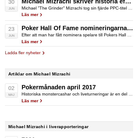
Michael Mizrachi skriver historia efter fjärde vunna titeln
30
Michael "The Grinder" Mizrachi tog sin fjärde PPC-titel när han vid World Series of Poker (WSOP) 2025 vann $50,000 Poker Players Championship (PPC). Eventet som är ett av de mest prestigefyllda som går att vinna är han nu den enda…
JUN
Läs mer
Poker Hall Of Fame nomineringarna ute för 2023
23
Efter att man har fått nominera spelare till Pokers Hall Of Fame är processen nu nere på tio finalister. Tyvärr har vi ingen svensk med bland de kvarstående nominerade i år heller då man i princip har kopierat listan från…
JUN
Läs mer
Ladda fler nyheter
Artiklar om Michael Mizrachi
Pokermånaden april 2017
02
Historiska monstercashar och liveturneringar är en del av det vi presenterar på aprils lista.
MAJ
Läs mer
Michael Mizrachi i liverapporteringar