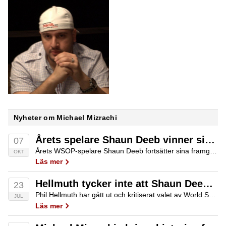
Nyheter om Michael Mizrachi
Årets spelare Shaun Deeb vinner sitt åttonde WSOP-armband
07
Årets WSOP-spelare Shaun Deeb fortsätter sina framgångssaga efter segern i Event #13 25 000 € No-Limit Hold’em GGMillion € på King’s Resort i Rozvadov. I ett fält med 38 spelare gav segern 329 000 € efter att Deeb avgjort i…
OKT
Läs mer
Hellmuth tycker inte att Shaun Deeb skulle vunnit WSOP POY
23
Phil Hellmuth har gått ut och kritiserat valet av World Series of Poker (WSOP) Player of the Year 2025. Han anser att Shaun Deeb inte är en värdig vinnare av priset. Det är främst det nuvarande poängsystemet han riktar kritik…
JUL
Läs mer