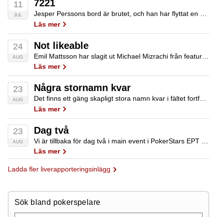
7221
11
Jesper Perssons bord är brutet, och han har flyttat en bit ner i lokalen. vi har för tillfället inga uppgifter om hans status, men sist vi såg honom hade han en fin stack framför sig. Anton Bertilsson var riktigt illa…
JUL
Läs mer
Not likeable
24
Emil Mattsson har slagit ut Michael Mizrachi från featurebordet efter att ha träffat en nia på rivern med 99 mot AA. "Han var inte jätteglad" "Nä, det är nog inte teveproduktionen heller" säger jag med hänvisning till att bordets stora…
AUG
Läs mer
Några stornamn kvar
23
Det finns ett gäng skapligt stora namn kvar i fältet fortfarande. Bland de som har chans att ta en EPT-titel nästa vecka märks Jean-Robert Bellande, Martin Finger, Scott Seiver, Thor Hansen, Ole Schemion, Dominik Panka, Michael Mizrachi, Dan Shak, Max…
AUG
Läs mer
Dag två
23
Vi är tillbaka för dag två i main event i PokerStars EPT Barcelona 2014 Fältet är om än enormt fortfarande, så något mindre än vi tidigare trott. 889 spelare är kvar av de 1475 som överlevde dag 1. Dock kan…
AUG
Läs mer
Ladda fler liverapporteringsinlägg
Sök bland pokerspelare