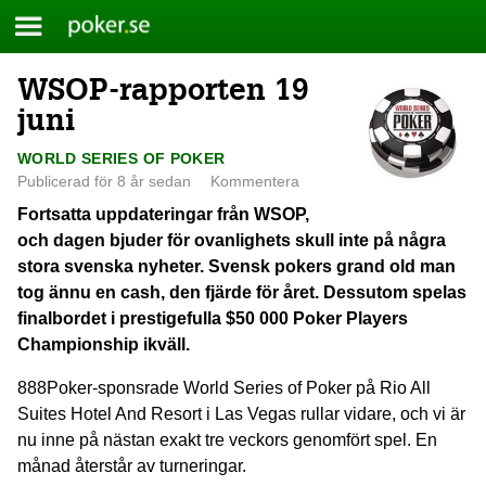
Meny
Poker.se
WSOP-rapporten 19
Skip
to
juni
content
WORLD SERIES OF POKER
Publicerad för 8 år sedan
Kommentera
Fortsatta uppdateringar från WSOP,
och dagen bjuder för ovanlighets skull inte på några
stora svenska nyheter. Svensk pokers grand old man
tog ännu en cash, den fjärde för året. Dessutom spelas
finalbordet i prestigefulla $50 000 Poker Players
Championship ikväll.
888Poker-sponsrade World Series of Poker på Rio All
Suites Hotel And Resort i Las Vegas rullar vidare, och vi är
nu inne på nästan exakt tre veckors genomfört spel. En
månad återstår av turneringar.