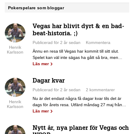
Pokerspelare som bloggar
Vegas har blivit dyrt & en bad-
beat-historia. ;)
Publicerad för 2 år sedan
Kommentera
Henrik
Ännu en resa till Vegas har kommit till sitt slut.
Karlsson
Spelet kan väl inte sägas ha gått så bra, men…
Läs mer
Dagar kvar
Publicerad för 2 år sedan
2 kommentarer
Nu är det endast några få dagar kvar tils det är
Henrik
dags för årets resa. Utfärd måndag 27 maj från…
Karlsson
Läs mer
Nytt år, nya planer för Vegas och