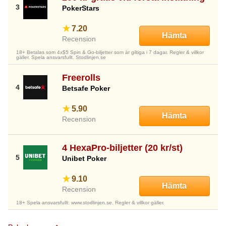
PokerStars
7.20
Hämta
Recension
18+ Betalas som 4x$5 Spin & Go-biljetter som är giltiga i 7 dagar. Regler & villkor
gäller. Spela ansvarsfullt. Stodlinjen.se
Freerolls
Betsafe Poker
5.90
Hämta
Recension
4 HexaPro-biljetter (20 kr/st)
Unibet Poker
9.10
Hämta
Recension
18+ Spela ansvarsfullt: www.stodlinjen.se. Regler & villkor gäller.