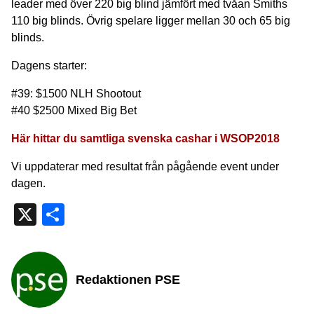
leader med över 220 big blind jämfört med tvåan Smiths
110 big blinds. Övrig spelare ligger mellan 30 och 65 big
blinds.
Dagens starter:
#39: $1500 NLH Shootout
#40 $2500 Mixed Big Bet
Här hittar du samtliga svenska cashar i WSOP2018
Vi uppdaterar med resultat från pågående event under
dagen.
X
Dela
Redaktionen PSE