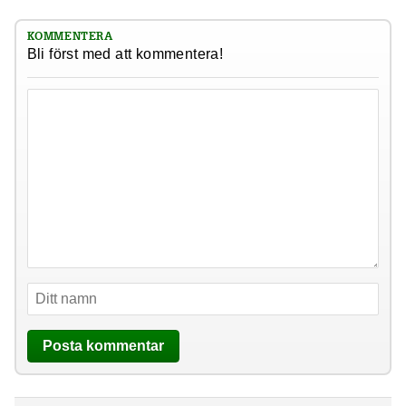
KOMMENTERA
Bli först med att kommentera!