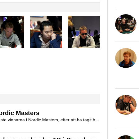
ordic Masters
Alexander Nordén och David Andersson är de senaste vinnarna i Nordic Masters, efter att ha tagit hem Pot Limit Omaha respektive Texas Turbo Deepstack på Casino Cosmopol i Stockholm.