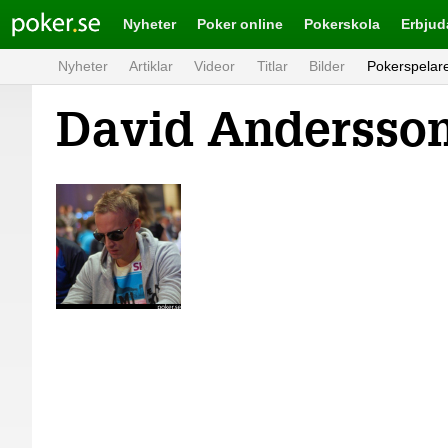
Poker.se
Nyheter
Poker online
Pokerskola
Erbju
Nyheter
Artiklar
Videor
Titlar
Bilder
Pokerspelar
David Andersso
Skip
to
content