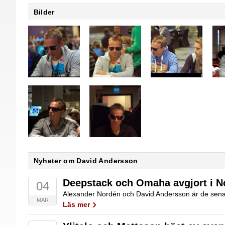
Bilder
Nyheter om David Andersson
Deepstack och Omaha avgjort i N
04
MAR
Läs mer