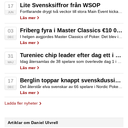
Lite Svensksiffror från WSOP
17
Fortfarande drygt två veckor till stora Main Event kickar igång men vi har redan haft en finalbordskombatant i form av Christopher Andler i event #22 $1,000 Double Stack No-Limit Hold'em. Tyvärr slutade det med en niondeplats för $36484 men hatten…
JUN
Läs mer
Friberg fyra i Master Classics €10 000 High Roller
03
I helgen avgjordes Master Classics of Poker. Det blev inga framgångar i Main Event, men Erik Friberg slutade fyra i €10 000 High Roller och Daniel Ulvrell cashade i tre andra sidoevent.
DEC
Läs mer
Tureniec chip leader efter dag ett i shorthanded-SM
31
Idag återsamlas de 38 spelare som överlevde dag 1 i Shorthanded-SM, för att göra upp om titeln. Michael Tureniec är chipleader i jakten på förstapriset på drygt 130 000 kronor. Poker.se är på plats för att rapportera live från Casino…
MAJ
Läs mer
Berglin toppar knappt svenskdussin som återstår i Nordic Poker Championship
17
Det återstår elva svenskar av 66 spelare i Nordic Poker Championship. Bäst går det för Dennis Berglin som ligger trea i den totala chip counten.
DEC
Läs mer
Ladda fler nyheter
Artiklar om Daniel Ulvrell