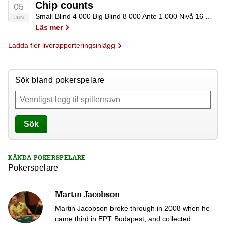
Chip counts
05
Small Blind 4 000 Big Blind 8 000 Ante 1 000 Nivå 16 Medelstack 275 000 Kvar i spel 31 / 284 Namn Nuvarande Tobias Garp 850 000 Daniel Karlsson 650 000 Johan Ray 600 000 Kent Lundmark 460 000…
JUN
Läs mer
Ladda fler liverapporteringsinlägg
Sök bland pokerspelare
Sök
KÄNDA POKERSPELARE
Pokerspelare
Martin Jacobson
Martin Jacobson broke through in 2008 when he
came third in EPT Budapest, and collected...