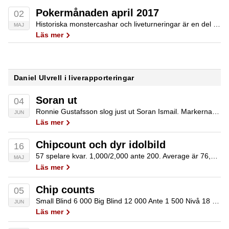
Pokermånaden april 2017
02
Historiska monstercashar och liveturneringar är en del av det vi presenterar på aprils lista.
MAJ
Läs mer
Daniel Ulvrell i liverapporteringar
Soran ut
04
Ronnie Gustafsson slog just ut Soran Ismail. Markerna åkte in med TT mot 66 och brädan blankade. Vi ska också korrigera oss efter att fått input: Tomas Söderström har tagit NÄST flest cashar av svenskarna sedan april förra året. Daniel…
JUN
Läs mer
Chipcount och dyr idolbild
16
57 spelare kvar. 1,000/2,000 ante 200. Average är 76,300. Karl Rosengård 110,000 Dag Ahlse 110,000 Gary Clarke (IRL) 100,000 Totti Lind 100,000 Kristoffer "Guds son" Jakobsson 30,000 Simon Stenbäck 45,000 Kristian Johansson 25,000 Georgios Charmpilas 50,000 Jonas Kovacs har precis…
MAJ
Läs mer
Chip counts
05
Small Blind 6 000 Big Blind 12 000 Ante 1 500 Nivå 18 Medelstack 406 000 Kvar i spel 21 / 284 Namn Nuvarande Tobias Garp 850 000 Michael Löfblad 810 000 Johan Ray 680 000 Johan Ekdahl 560 000…
JUN
Läs mer