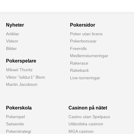
Nyheter
Pokersidor
Artiklar
Poker utan licens
Videor
Pokerbonusar
Bilder
Freerolls
Medlemsturneringar
Pokerspelare
Rakerace
Mikael Thuritz
Rakeback
Viktor "isildur1" Blom
Live-turneringar
Martin Jacobson
Pokerskola
Casinon på nätet
Pokerspel
Casino utan Spelpaus
Satsande
Utländska casinon
Pokerstrategi
MGA casinon