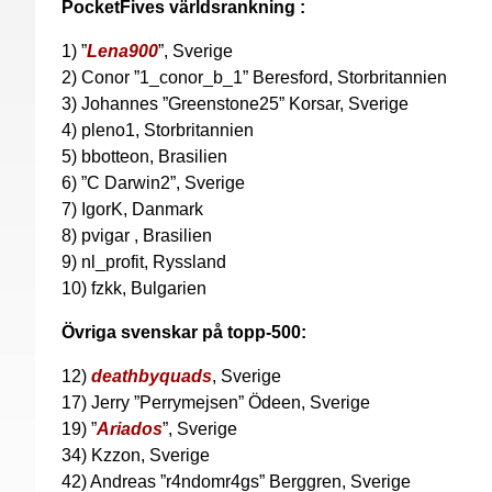
PocketFives världsrankning :
1) ”
Lena900
”, Sverige
2) Conor ”1_conor_b_1” Beresford, Storbritannien
3) Johannes ”Greenstone25” Korsar, Sverige
4) pleno1, Storbritannien
5) bbotteon, Brasilien
6) ”C Darwin2”, Sverige
7) IgorK, Danmark
8) pvigar , Brasilien
9) nl_profit, Ryssland
10) fzkk, Bulgarien
Övriga svenskar på topp-500:
12)
deathbyquads
, Sverige
17) Jerry ”Perrymejsen” Ödeen, Sverige
19) ”
Ariados
”, Sverige
34) Kzzon, Sverige
42) Andreas ”r4ndomr4gs” Berggren, Sverige