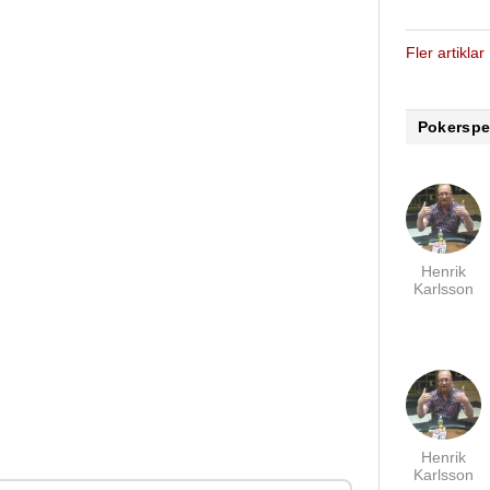
Fler artiklar
Pokerspe
Henrik
Karlsson
Henrik
Karlsson