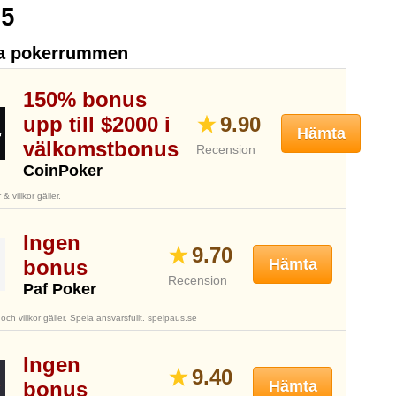
 5
ta pokerrummen
150% bonus
upp till $2000 i
9.90
Hämta
välkomstbonus
Recension
CoinPoker
& villkor gäller.
Ingen
9.70
bonus
Hämta
Recension
Paf Poker
och villkor gäller. Spela ansvarsfullt. spelpaus.se
Ingen
9.40
bonus
Hämta