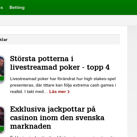
ns
Betting
klar
Största potterna i
livestreamad poker - topp 4
Livestreamad poker har förändrat hur high stakes-spel
presenteras, där tittare kan följa extrema cash games i
realtid. I takt med…
Läs mer
Exklusiva jackpottar på
casinon inom den svenska
marknaden