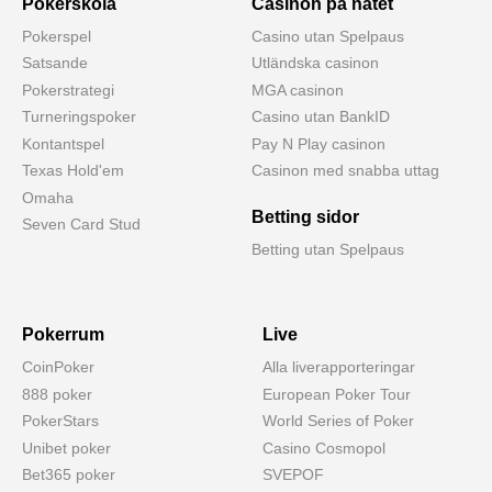
Pokerskola
Casinon på nätet
Pokerspel
Casino utan Spelpaus
Satsande
Utländska casinon
Pokerstrategi
MGA casinon
Turneringspoker
Casino utan BankID
Kontantspel
Pay N Play casinon
Texas Hold'em
Casinon med snabba uttag
Omaha
Betting sidor
Seven Card Stud
Betting utan Spelpaus
Pokerrum
Live
CoinPoker
Alla liverapporteringar
888 poker
European Poker Tour
PokerStars
World Series of Poker
Unibet poker
Casino Cosmopol
Bet365 poker
SVEPOF