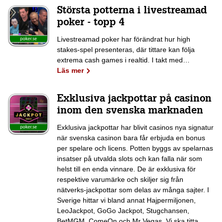
Största potterna i livestreamad
poker - topp 4
Livestreamad poker har förändrat hur high
stakes-spel presenteras, där tittare kan följa
extrema cash games i realtid. I takt med…
Läs mer
Exklusiva jackpottar på casinon
inom den svenska marknaden
Exklusiva jackpottar har blivit casinos nya signatur
när svenska casinon bara får erbjuda en bonus
per spelare och licens. Potten byggs av spelarnas
insatser på utvalda slots och kan falla när som
helst till en enda vinnare. De är exklusiva för
respektive varumärke och skiljer sig från
nätverks-jackpottar som delas av många sajter. I
Sverige hittar vi bland annat Hajpermiljonen,
LeoJackpot, GoGo Jackpot, Stugchansen,
BetMGM, ComeOn och Mr Vegas. Vi ska titta