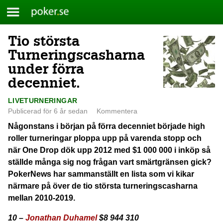
Meny
Poker.se
Tio största
Skip
to
Turneringscasharna
content
under förra
decenniet.
LIVETURNERINGAR
Publicerad för 6 år sedan
Kommentera
Någonstans i början på förra decenniet började high
roller turneringar ploppa upp på varenda stopp och
när One Drop dök upp 2012 med $1 000 000 i inköp så
ställde många sig nog frågan vart smärtgränsen gick?
PokerNews har sammanställt en lista som vi kikar
närmare på över de tio största turneringscasharna
mellan 2010-2019.
10 –
Jonathan Duhamel
$8 944 310