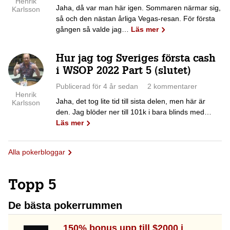
Henrik
Jaha, då var man här igen. Sommaren närmar sig,
Karlsson
så och den nästan årliga Vegas-resan. För första
gången så valde jag…
Läs mer
Hur jag tog Sveriges första cash
i WSOP 2022 Part 5 (slutet)
Publicerad för 4 år sedan
2 kommentarer
Henrik
Jaha, det tog lite tid till sista delen, men här är
Karlsson
den. Jag blöder ner till 101k i bara blinds med…
Läs mer
Alla pokerbloggar
Topp 5
De bästa pokerrummen
150% bonus upp till $2000 i