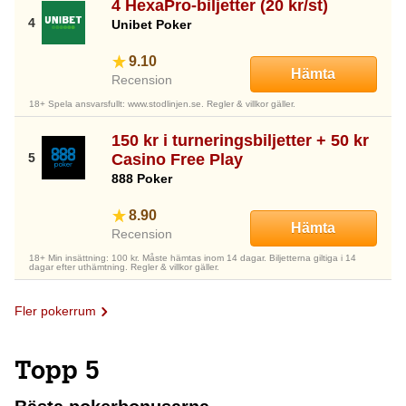
4 HexaPro-biljetter (20 kr/st)
Unibet Poker
9.10
Hämta
Recension
18+ Spela ansvarsfullt: www.stodlinjen.se. Regler & villkor gäller.
150 kr i turneringsbiljetter + 50 kr
Casino Free Play
888 Poker
8.90
Hämta
Recension
18+ Min insättning: 100 kr. Måste hämtas inom 14 dagar. Biljetterna giltiga i 14
dagar efter uthämtning. Regler & villkor gäller.
Fler pokerrum
Topp 5