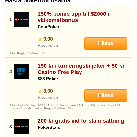
Bästa pokerbonusarna
150% bonus upp till $2000 i
välkomstbonus
CoinPoker
9.90
Hämta
Recension
18+. Regler & villkor gäller.
150 kr i turneringsbiljetter + 50 kr
Casino Free Play
888 Poker
8.90
Hämta
Recension
18+ Min insättning: 100 kr. Måste hämtas inom 14 dagar. Biljetterna giltiga i 14
dagar efter uthämtning. Regler & villkor gäller.
200 kr gratis vid första insättning
PokerStars