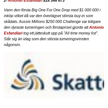
2-
Antonio Esfandiari
$18 346 673
Vann den första Big One For One Drop med $1 000 000 i
inköp vilket då var den överlägset största buy-in som
skådats. Aussie Millions $250 000 Challenge var tidigare
den dyraste turneringen och förstapriset gjorde att
Antonio
Esfandiari
tog ett jätteskutt upp på ”All time money list”.
Står sig än idag som den största turneringsvinsten
någonsin.