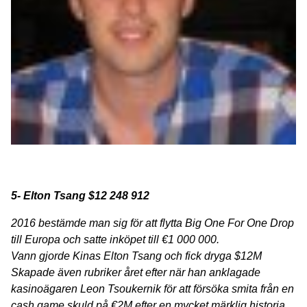
5- Elton Tsang $12 248 912
2016 bestämde man sig för att flytta Big One For One Drop
till Europa och satte inköpet till €1 000 000.
Vann gjorde Kinas Elton Tsang och fick dryga $12M
Skapade även rubriker året efter när han anklagade
kasinoägaren Leon Tsoukernik för att försöka smita från en
cash game skuld på €2M efter en mycket märklig historia.