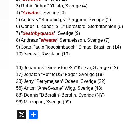
3) Robin ”inhoo” Ylitalo, Sverige (4)
4) ”
Ariados
”, Sverige (3)
5) Andreas ”r4ndomr4gs” Berggren, Sverige (5)
6) Conor ”1_conor_b_1” Beresford, Storbritannien (6)
7) ”
deathbyquads
”, Sverige (9)
8) Andreas ”
sheater
” Samuelsson, Sverige (7)
9) Joao Paulo ”joaosimbaobh” Simao, Brasilien (14)
10) ”veeea”, Ryssland (13)
…
14) Johannes ”Greenstone25” Korsar, Sverige (12)
17) Jonatan ”Pot4teUS” Fager, Sverige (18)
23) Jerry ”Perrymejsen” Ödeen, Sverige (22)
56) Anton ”AnteSvante” Wigg, Sverige (48)
88) Dennis ”DBerglin” Berglin, Sverige (NY)
96) Minzopug, Sverige (99)
X
Dela