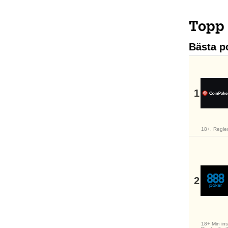
Topp
Bästa p
18+. Regler 
18+ Min ins