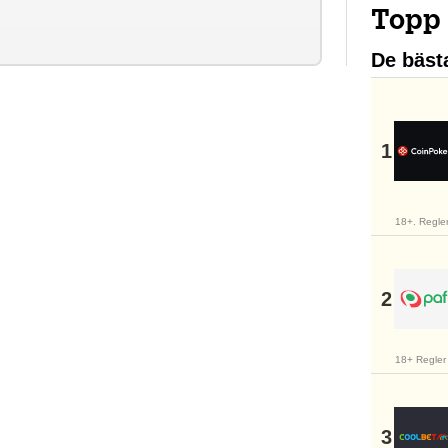
Topp
De bäs
18+. Regler 
18+ Regler 