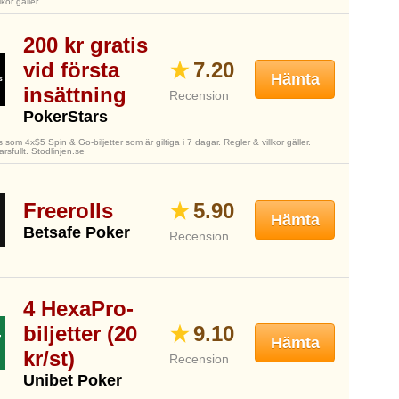
lkor gäller.
200 kr gratis
vid första
7.20
Hämta
insättning
Recension
PokerStars
 som 4x$5 Spin & Go-biljetter som är giltiga i 7 dagar. Regler & villkor gäller.
rsfullt. Stodlinjen.se
Freerolls
5.90
Hämta
Betsafe Poker
Recension
4 HexaPro-
biljetter (20
9.10
Hämta
kr/st)
Recension
Unibet Poker