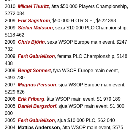
2010:
Mikael Thuritz
, åtta $50 000 Players Championship,
$272 084
2009:
Erik Sagström
, $50 000 H.O.R.S.E., $522 393
2009:
Stefan Matsson
, sexa $10 000 PLO Championship,
$118 462
2009:
Chris Björin
, sexa WSOP Europe main event, $247
732
2009:
Ferit Gabriellson
, femma PLO Championship, $148
438
2008:
Bengt Sonnert
, fyra WSOP Europe main event,
$493 780
2007:
Magnus Persson
, sjua WSOP Europe main event,
$229 626
2006:
Erik Friberg
, åtta WSOP main event, $1 979 189
2005:
Daniel Bergsdorf
, sjua WSOP main event, $1 300
000
2005:
Ferit Gabriellson
, sjua $10 000 PLO, $62 040
2004:
Mattias Andersson
, åtta WSOP main event, $575