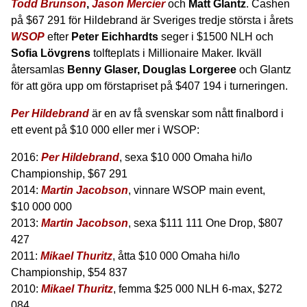
Todd Brunson
,
Jason Mercier
och
Matt Glantz
. Cashen
på $67 291 för Hildebrand är Sveriges tredje största i årets
WSOP
efter
Peter Eichhardts
seger i $1500 NLH och
Sofia Lövgrens
tolfteplats i Millionaire Maker. Ikväll
återsamlas
Benny Glaser, Douglas Lorgeree
och Glantz
för att göra upp om förstapriset på $407 194 i turneringen.
Per Hildebrand
är en av få svenskar som nått finalbord i
ett event på $10 000 eller mer i WSOP:
2016:
Per Hildebrand
, sexa $10 000 Omaha hi/lo
Championship, $67 291
2014:
Martin Jacobson
, vinnare WSOP main event,
$10 000 000
2013:
Martin Jacobson
, sexa $111 111 One Drop, $807
427
2011:
Mikael Thuritz
, åtta $10 000 Omaha hi/lo
Championship, $54 837
2010:
Mikael Thuritz
, femma $25 000 NLH 6-max, $272
084