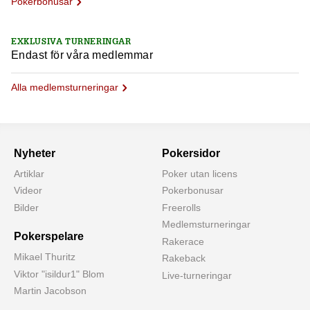
Pokerbonusar
EXKLUSIVA TURNERINGAR
Endast för våra medlemmar
Alla medlemsturneringar
Nyheter
Pokersidor
Artiklar
Poker utan licens
Videor
Pokerbonusar
Bilder
Freerolls
Medlemsturneringar
Pokerspelare
Rakerace
Mikael Thuritz
Rakeback
Viktor "isildur1" Blom
Live-turneringar
Martin Jacobson