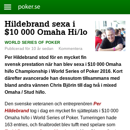
Meny
Poker.se
Hildebrand sexa i
Skip
to
$10 000 Omaha Hi/lo
content
WORLD SERIES OF POKER
Publicerad för 10 år sedan
Kommentera
Per Hildebrand stod för en mycket fin
svensk prestation när han blev sexa i $10 000 Omaha
hi/lo Championship i World Series of Poker 2016. Kort
därefter avancerade han dessutom tillsammans med
bland andra vännen Chris Björin till dag två i mixed
Omaha / Stud hi/lo.
Den svenske veteranen och entreprenören
Per
Hildebrand
tog i dag en mycket fin sjätteplats i $10 000
Omaha hi/lo i World Series of Poker. Turneringen hade
163 entries, och finalbrodet blev tufft med spelare som