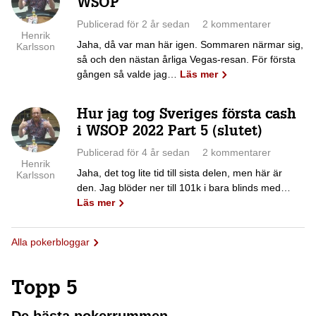
WSOP
Publicerad för 2 år sedan
2 kommentarer
Henrik
Jaha, då var man här igen. Sommaren närmar sig,
Karlsson
så och den nästan årliga Vegas-resan. För första
gången så valde jag…
Läs mer
Hur jag tog Sveriges första cash
i WSOP 2022 Part 5 (slutet)
Publicerad för 4 år sedan
2 kommentarer
Henrik
Jaha, det tog lite tid till sista delen, men här är
Karlsson
den. Jag blöder ner till 101k i bara blinds med…
Läs mer
Alla pokerbloggar
Topp 5
De bästa pokerrummen