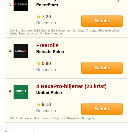
PokerStars
7.20
Hämta
Recension
18+ Betalas som 4x$5 Spin & Go-biljetter som är giltiga i 7 dagar. Regler & villkor
gäller. Spela ansvarsfullt. Stodlinjen.se
Freerolls
Betsafe Poker
5.90
Hämta
Recension
4 HexaPro-biljetter (20 kr/st)
Unibet Poker
9.10
Hämta
Recension
18+ Spela ansvarsfullt: www.stodlinjen.se. Regler & villkor gäller.