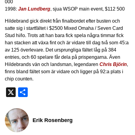
000
1998:
Jan Lundberg
, sjua WSOP main event, $112 500
Hildebrand gick direkt från finalbordet efter busten och
satte sig i startfältet i $2500 Mixed Omaha / Seven Card
Stud hi/lo. Trots att han bara fick spela några timmar fick
han stacken att växa fint och är vidare till dag två som 45:a
av 125 överlevare. Det ursprungliga fältet låg på 384
entries, och 60 spelare får dela på prispengarna. Även
Hildebrands vän och landsman, legendaren
Chris Björin
,
finns bland fältet som är vidare och ligger på 92:a plats i
chip counten.
X
Dela
Erik Rosenberg