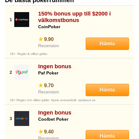
150% bonus upp till $2000 i
välkomstbonus
CoinPoker
9.90
Hämta
Recension
18+. Regler & villkor gäller.
Ingen bonus
Paf Poker
9.70
Hämta
Recension
18+ Regler och villkor gäller. Spela ansvarsfullt. spelpaus.se
Ingen bonus
Coolbet Poker
9.40
Hämta
Recension