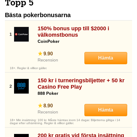
Topp 5
Bästa pokerbonusarna
150% bonus upp till $2000 i
välkomstbonus
CoinPoker
9.90
Hämta
Recension
18+. Regler & villkor gäller.
150 kr i turneringsbiljetter + 50 kr
Casino Free Play
888 Poker
8.90
Hämta
Recension
18+ Min insättning: 100 kr. Måste hämtas inom 14 dagar. Biljetterna giltiga i 14
dagar efter uthämtning. Regler & villkor gäller.
200 kr gratis vid första insättning