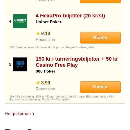
4 HexaPro-biljetter (20 kr/st)
Unibet Poker
9.10
Hämta
Recension
18+ Spela ansvarsfullt: www.stodlinjen.se. Regler & villkor gäller.
150 kr i turneringsbiljetter + 50 kr
Casino Free Play
888 Poker
8.90
Hämta
Recension
18+ Min insättning: 100 kr. Måste hämtas inom 14 dagar. Biljetterna giltiga i 14
dagar efter uthämtning. Regler & villkor gäller.
Fler pokerrum