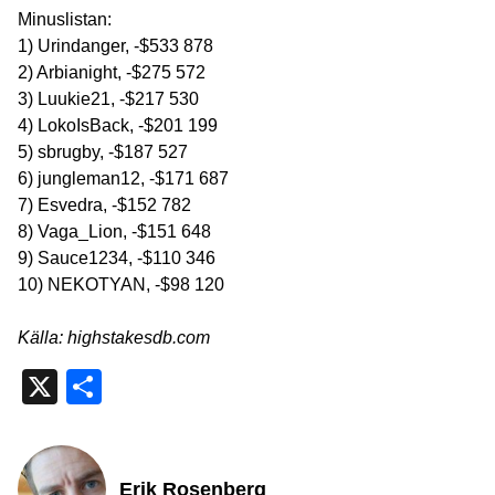
Minuslistan:
1) Urindanger, -$533 878
2) Arbianight, -$275 572
3) Luukie21, -$217 530
4) LokoIsBack, -$201 199
5) sbrugby, -$187 527
6) jungleman12, -$171 687
7) Esvedra, -$152 782
8) Vaga_Lion, -$151 648
9) Sauce1234, -$110 346
10) NEKOTYAN, -$98 120
Källa: highstakesdb.com
X
Dela
Erik Rosenberg