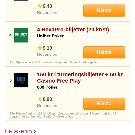
9.40
Hämta
Recension
4 HexaPro-biljetter (20 kr/st)
Unibet Poker
9.10
Hämta
Recension
18+ Spela ansvarsfullt: www.stodlinjen.se. Regler & villkor gäller.
150 kr i turneringsbiljetter + 50 kr
Casino Free Play
888 Poker
8.90
Hämta
Recension
18+ Min insättning: 100 kr. Måste hämtas inom 14 dagar. Biljetterna giltiga i 14
dagar efter uthämtning. Regler & villkor gäller.
Fler pokerrum