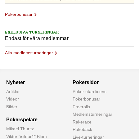
Pokerbonusar
EXKLUSIVA TURNERINGAR
Endast för våra medlemmar
Alla medlemsturneringar
Nyheter
Pokersidor
Artiklar
Poker utan licens
Videor
Pokerbonusar
Bilder
Freerolls
Medlemsturneringar
Pokerspelare
Rakerace
Mikael Thuritz
Rakeback
Viktor "isildur1" Blom
Live-turneringar