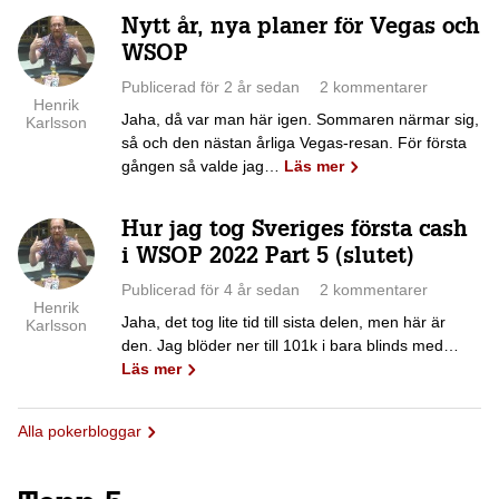
Nytt år, nya planer för Vegas och
WSOP
Publicerad för 2 år sedan
2 kommentarer
Henrik
Jaha, då var man här igen. Sommaren närmar sig,
Karlsson
så och den nästan årliga Vegas-resan. För första
gången så valde jag…
Läs mer
Hur jag tog Sveriges första cash
i WSOP 2022 Part 5 (slutet)
Publicerad för 4 år sedan
2 kommentarer
Henrik
Jaha, det tog lite tid till sista delen, men här är
Karlsson
den. Jag blöder ner till 101k i bara blinds med…
Läs mer
Alla pokerbloggar