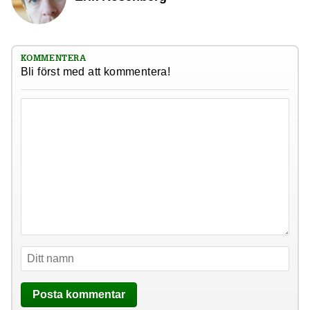
KOMMENTERA
Bli först med att kommentera!