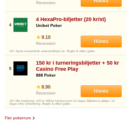
Hämta
Recension
4 HexaPro-biljetter (20 kr/st)
Unibet Poker
9.10
Hämta
Recension
18+ Spela ansvarsfullt: www.stodlinjen.se. Regler & villkor gäller.
150 kr i turneringsbiljetter + 50 kr
Casino Free Play
888 Poker
8.90
Hämta
Recension
18+ Min insättning: 100 kr. Måste hämtas inom 14 dagar. Biljetterna giltiga i 14
dagar efter uthämtning. Regler & villkor gäller.
Fler pokerrum