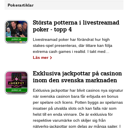
Pokerartiklar
Största potterna i livestreamad
poker - topp 4
Livestreamad poker har förändrat hur high
stakes-spel presenteras, där tittare kan följa
extrema cash games i realtid. I takt med…
Läs mer
Exklusiva jackpottar på casinon
inom den svenska marknaden
Exklusiva jackpottar har blivit casinos nya signatur
när svenska casinon bara får erbjuda en bonus
per spelare och licens. Potten byggs av spelarnas
insatser på utvalda slots och kan falla när som
helst till en enda vinnare. De är exklusiva för
respektive varumärke och skiljer sig från
nätverks-jackpottar som delas av många sajter. I