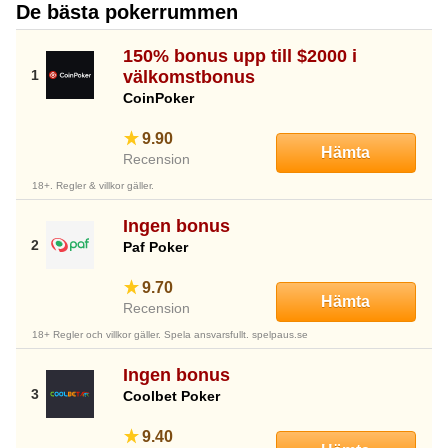
De bästa pokerrummen
150% bonus upp till $2000 i
välkomstbonus
CoinPoker
9.90
Hämta
Recension
18+. Regler & villkor gäller.
Ingen bonus
Paf Poker
9.70
Hämta
Recension
18+ Regler och villkor gäller. Spela ansvarsfullt. spelpaus.se
Ingen bonus
Coolbet Poker
9.40