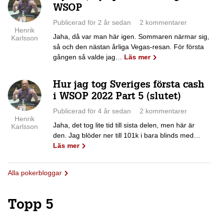
WSOP
Publicerad för 2 år sedan
2 kommentarer
Henrik
Jaha, då var man här igen. Sommaren närmar sig,
Karlsson
så och den nästan årliga Vegas-resan. För första
gången så valde jag…
Läs mer
Hur jag tog Sveriges första cash
i WSOP 2022 Part 5 (slutet)
Publicerad för 4 år sedan
2 kommentarer
Henrik
Jaha, det tog lite tid till sista delen, men här är
Karlsson
den. Jag blöder ner till 101k i bara blinds med…
Läs mer
Alla pokerbloggar
Topp 5