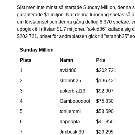
Sist men inte minst så startade Sunday Million, denna s
garanterade $1 miljon. När denna turnering spelas så är
om förstapriset och denna gång deltog 8 370 spelare, vilke
uppgick till nästan $1,7 miljoner. ”avkid86” kallade sig
$202 721, priset för andraplatsen gick till ”strahhh25
Sunday Million
Plats
Namn
Pris
1
avkid86
$202 721
2
strahhh25
$136 431
3
pokerbrat13
$92 907
4
Gambooooool
$75 330
5
tonijeromi
$58 590
6
dapoopta
$41 850
7
Jimboski30
$29 295