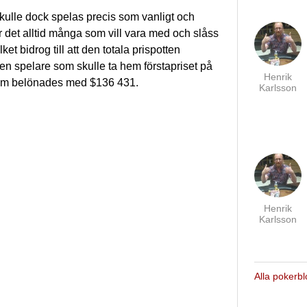
kulle dock spelas precis som vanligt och
 det alltid många som vill vara med och slåss
t bidrog till att den totala prispotten
 den spelare som skulle ta hem förstapriset på
Henrik
” som belönades med $136 431.
Karlsson
Henrik
Karlsson
Alla pokerb