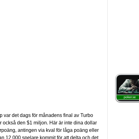
-Up var det dags för månadens final av Turbo
 också den $1 miljon. Här är inte dina dollar
poäng, antingen via kval för låga poäng eller
n 12 000 spelare kommit för att delta och det