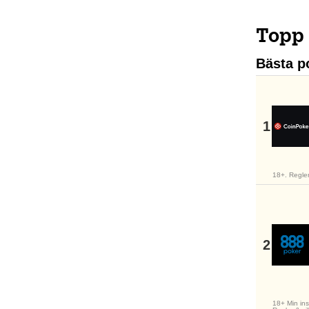
Topp
Bästa p
18+. Regler 
18+ Min ins