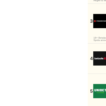
Regler & vil
18+ Betalas
Spela ansva