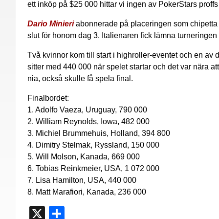
ett inköp på $25 000 hittar vi ingen av PokerStars proffs
Dario Minieri
abonnerade på placeringen som chipetta de
slut för honom dag 3. Italienaren fick lämna turneringen 
Två kvinnor kom till start i highroller-eventet och en a
sitter med 440 000 när spelet startar och det var nära
nia, också skulle få spela final.
Finalbordet:
1. Adolfo Vaeza, Uruguay, 790 000
2. William Reynolds, Iowa, 482 000
3. Michiel Brummehuis, Holland, 394 800
4. Dimitry Stelmak, Ryssland, 150 000
5. Will Molson, Kanada, 669 000
6. Tobias Reinkmeier, USA, 1 072 000
7. Lisa Hamilton, USA, 440 000
8. Matt Marafiori, Kanada, 236 000
X
Dela