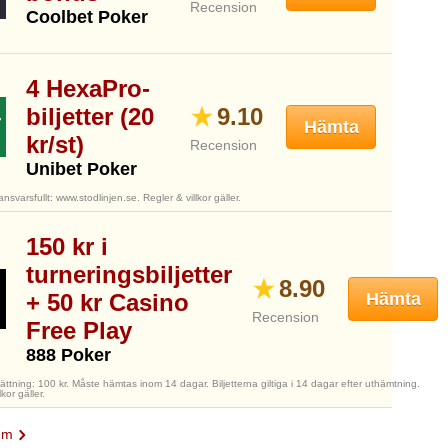
Recension
Coolbet Poker
4 HexaPro-
biljetter (20
9.10
Hämta
kr/st)
Recension
Unibet Poker
svarsfullt: www.stodlinjen.se. Regler & villkor gäller.
150 kr i
turneringsbiljetter
8.90
+ 50 kr Casino
Hämta
Recension
Free Play
888 Poker
ättning: 100 kr. Måste hämtas inom 14 dagar. Biljetterna giltiga i 14 dagar efter uthämtning.
lkor gäller.
um