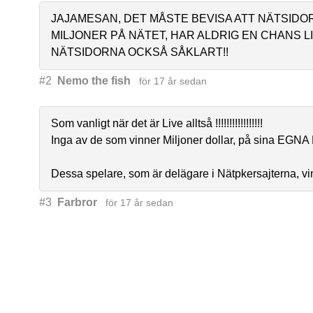
JAJAMESAN, DET MÅSTE BEVISA ATT NÄTSIDOR
MILJONER PÅ NÄTET, HAR ALDRIG EN CHANS LIV
NÄTSIDORNA OCKSÅ SÅKLART!!
#2
Nemo the fish
för 17 år sedan
Som vanligt när det är Live alltså !!!!!!!!!!!!!!!!!
Inga av de som vinner Miljoner dollar, på sina EGNA N
Dessa spelare, som är delägare i Nätpkersajterna, vi
#3
Farbror
för 17 år sedan