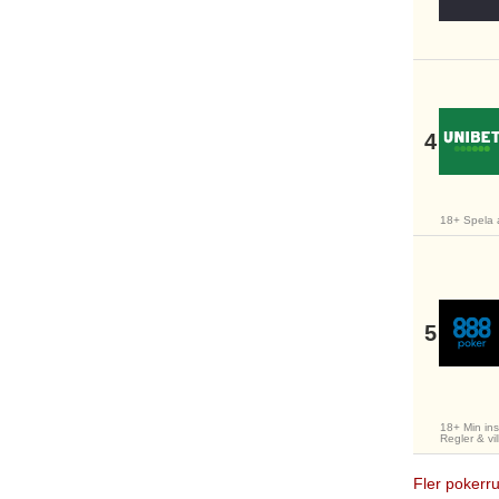
18+ Spela an
18+ Min ins
Regler & vil
Fler pokerr