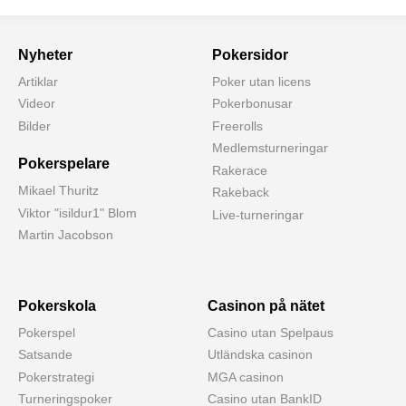
Nyheter
Pokersidor
Artiklar
Poker utan licens
Videor
Pokerbonusar
Bilder
Freerolls
Medlemsturneringar
Pokerspelare
Rakerace
Mikael Thuritz
Rakeback
Viktor "isildur1" Blom
Live-turneringar
Martin Jacobson
Pokerskola
Casinon på nätet
Pokerspel
Casino utan Spelpaus
Satsande
Utländska casinon
Pokerstrategi
MGA casinon
Turneringspoker
Casino utan BankID