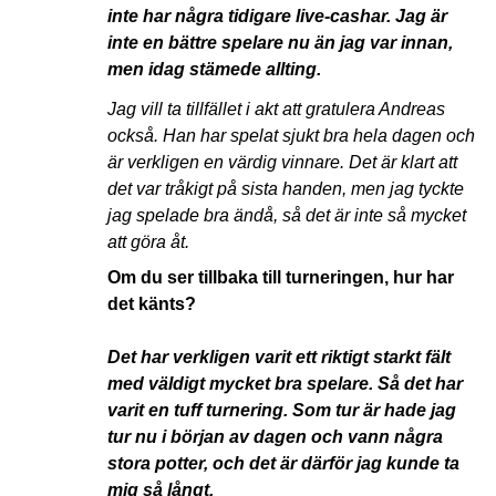
inte har några tidigare live-cashar. Jag är
inte en bättre spelare nu än jag var innan,
men idag stämede allting.
Jag vill ta tillfället i akt att gratulera Andreas
också. Han har spelat sjukt bra hela dagen och
är verkligen en värdig vinnare. Det är klart att
det var tråkigt på sista handen, men jag tyckte
jag spelade bra ändå, så det är inte så mycket
att göra åt.
Om du ser tillbaka till turneringen, hur har
det känts?
Det har verkligen varit ett riktigt starkt fält
med väldigt mycket bra spelare. Så det har
varit en tuff turnering. Som tur är hade jag
tur nu i början av dagen och vann några
stora potter, och det är därför jag kunde ta
mig så långt.