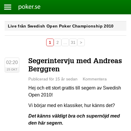
Meny
Poker.se
Skip
Live från Swedish Open Poker Championship 2010
to
content
1
2
…
31
>
Segerintervju med Andreas
02:20
Berggren
25 OKT
Publicerad för 15 år sedan
Kommentera
Hej och ett stort grattis till segern av Swedish
Open 2010!
Vi börjar med en klassiker, hur känns det?
Det känns väldigt bra och supernöjd med
den här segern.