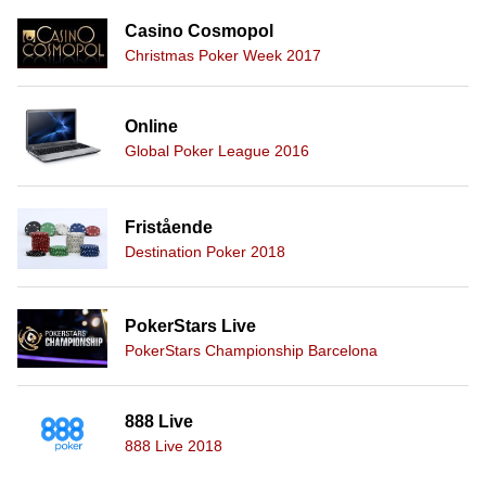
Casino Cosmopol
Christmas Poker Week 2017
Online
Global Poker League 2016
Fristående
Destination Poker 2018
PokerStars Live
PokerStars Championship Barcelona
888 Live
888 Live 2018