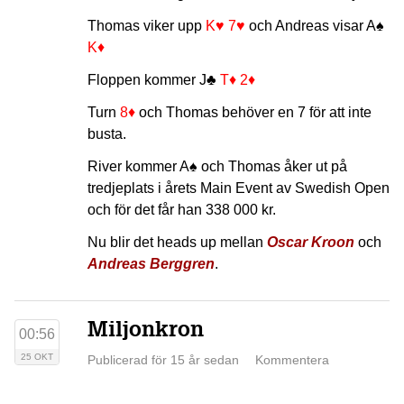
Thomas viker upp
K♥
7♥
och Andreas visar
A♠
K♦
Floppen kommer
J♣
T♦
2♦
Turn
8♦
och Thomas behöver en 7 för att inte
busta.
River kommer
A♠
och Thomas åker ut på
tredjeplats i årets Main Event av Swedish Open
och för det får han 338 000 kr.
Nu blir det heads up mellan
Oscar Kroon
och
Andreas Berggren
.
Miljonkron
00:56
25 OKT
Publicerad för 15 år sedan
Kommentera