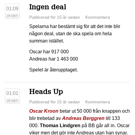
Ingen deal
01:09
25 OKT
Publicerad för 15 år sedan
Kommentera
Spelarna har bestämt sig för att det inte blir
någon deal, utan de ska spela om hela
summan istället.
Oscar har 917 000
Andreas har 1 463 000
Spelet är återupptaget.
Heads Up
01:01
25 OKT
Publicerad för 15 år sedan
Kommentera
Oscar Kroon
betar ut 50 000 från knappen och
blir trebetad av
Andreas Berggren
till 133
000.
Thomas Lindgren
på BB går all in. Oscar
viker men det gör inte Andreas utan han synar.