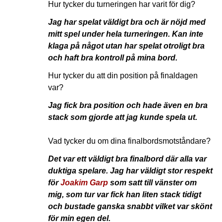
Hur tycker du turneringen har varit för dig?
Jag har spelat väldigt bra och är nöjd med
mitt spel under hela turneringen. Kan inte
klaga på något utan har spelat otroligt bra
och haft bra kontroll på mina bord.
Hur tycker du att din position på finaldagen
var?
Jag fick bra position och hade även en bra
stack som gjorde att jag kunde spela ut.
Vad tycker du om dina finalbordsmotståndare?
Det var ett väldigt bra finalbord där alla var
duktiga spelare. Jag har väldigt stor respekt
för
Joakim Garp
som satt till vänster om
mig, som tur var fick han liten stack tidigt
och bustade ganska snabbt vilket var skönt
för min egen del.