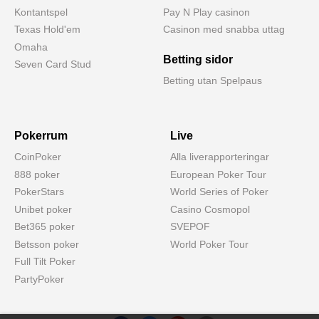
Kontantspel
Pay N Play casinon
Texas Hold'em
Casinon med snabba uttag
Omaha
Betting sidor
Seven Card Stud
Betting utan Spelpaus
Pokerrum
Live
CoinPoker
Alla liverapporteringar
888 poker
European Poker Tour
PokerStars
World Series of Poker
Unibet poker
Casino Cosmopol
Bet365 poker
SVEPOF
Betsson poker
World Poker Tour
Full Tilt Poker
PartyPoker