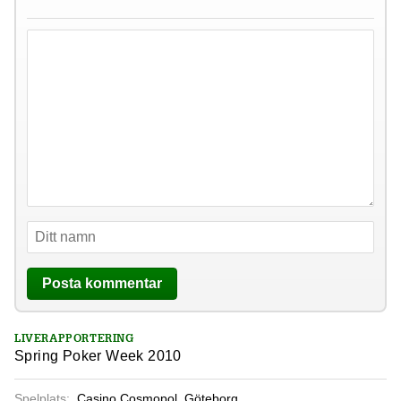
LIVERAPPORTERING
Spring Poker Week 2010
Spelplats:
Casino Cosmopol, Göteborg