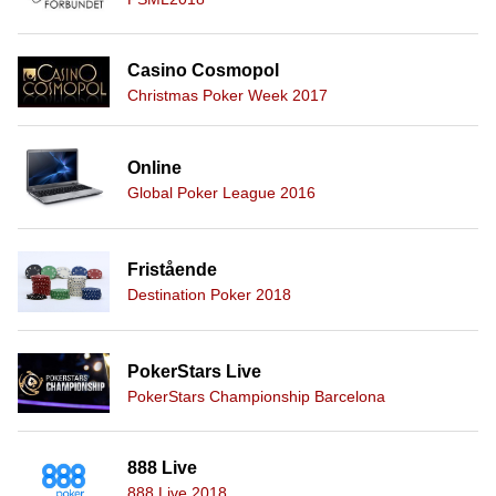
Casino Cosmopol
Christmas Poker Week 2017
Online
Global Poker League 2016
Fristående
Destination Poker 2018
PokerStars Live
PokerStars Championship Barcelona
888 Live
888 Live 2018