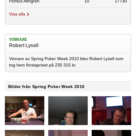
Pontus Almgren
10
17730
Visa alla
VINNARE
Robert Lysell
Vinnare av Spring Poker Week 2010 blev Robert Lysell som
tog hem förstapriset på 230 315 kr.
Bilder från Spring Poker Week 2010