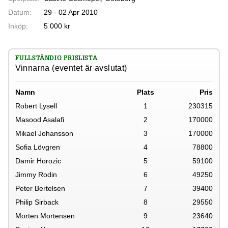
Datum:
29 - 02 Apr 2010
Inköp:
5 000 kr
FULLSTÄNDIG PRISLISTA
Vinnarna (eventet är avslutat)
Namn
Plats
Pris
Robert Lysell
1
230315
Masood Asalafi
2
170000
Mikael Johansson
3
170000
Sofia Lövgren
4
78800
Damir Horozic
5
59100
Jimmy Rodin
6
49250
Peter Bertelsen
7
39400
Philip Sirback
8
29550
Morten Mortensen
9
23640