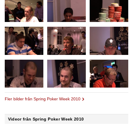
Fler bilder från Spring Poker Week 2010
Videor från Spring Poker Week 2010