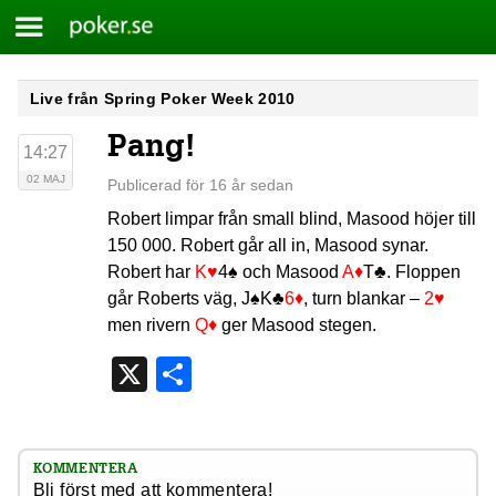
Meny
Poker.se
Skip
Live från Spring Poker Week 2010
to
Pang!
content
14:27
02 MAJ
Publicerad för 16 år sedan
Robert limpar från small blind, Masood höjer till
150 000. Robert går all in, Masood synar.
Robert har
K♥
4♠
och Masood
A♦
T♣
. Floppen
går Roberts väg,
J♠
K♣
6♦
, turn blankar –
2♥
men rivern
Q♦
ger Masood stegen.
X
Dela
KOMMENTERA
Bli först med att kommentera!