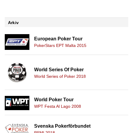
Arkiv
European Poker Tour
PokerStars EPT Malta 2015
World Series Of Poker
World Series of Poker 2018
World Poker Tour
WPT Festa Al Lago 2008
Svenska Pokerförbundet
PSML2018