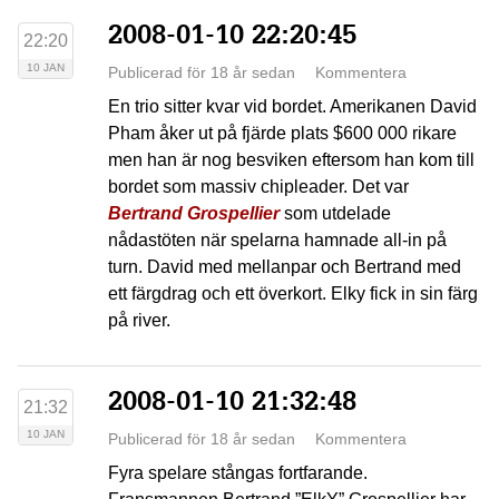
2008-01-10 22:20:45
22:20
10 JAN
Publicerad för 18 år sedan
Kommentera
En trio sitter kvar vid bordet. Amerikanen David
Pham åker ut på fjärde plats $600 000 rikare
men han är nog besviken eftersom han kom till
bordet som massiv chipleader. Det var
Bertrand Grospellier
som utdelade
nådastöten när spelarna hamnade all-in på
turn. David med mellanpar och Bertrand med
ett färgdrag och ett överkort. Elky fick in sin färg
på river.
2008-01-10 21:32:48
21:32
10 JAN
Publicerad för 18 år sedan
Kommentera
Fyra spelare stångas fortfarande.