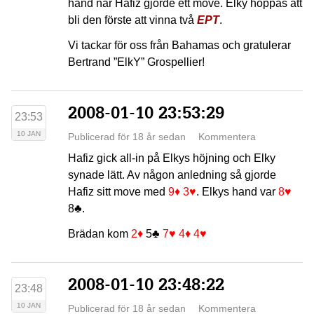
hand när Hafiz gjorde ett move. Elky hoppas att
bli den förste att vinna två
EPT
.
Vi tackar för oss från Bahamas och gratulerar
Bertrand ”ElkY” Grospellier!
2008-01-10 23:53:29
23:53
10 JAN
Publicerad för 18 år sedan
Kommentera
Hafiz gick all-in på Elkys höjning och Elky
synade lätt. Av någon anledning så gjorde
Hafiz sitt move med
9♦
3♥
. Elkys hand var
8♥
8♣
.
Brädan kom
2♦
5♣
7♥
4♦
4♥
2008-01-10 23:48:22
23:48
10 JAN
Publicerad för 18 år sedan
Kommentera