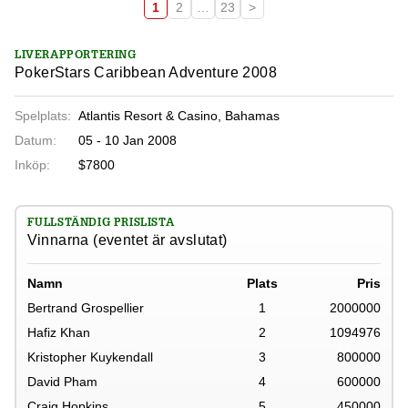
1
2
…
23
>
LIVERAPPORTERING
PokerStars Caribbean Adventure 2008
Spelplats:
Atlantis Resort & Casino, Bahamas
Datum:
05 - 10 Jan 2008
Inköp:
$7800
FULLSTÄNDIG PRISLISTA
Vinnarna (eventet är avslutat)
Namn
Plats
Pris
Bertrand Grospellier
1
2000000
Hafiz Khan
2
1094976
Kristopher Kuykendall
3
800000
David Pham
4
600000
Craig Hopkins
5
450000