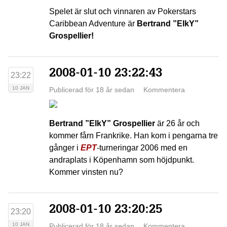
Spelet är slut och vinnaren av Pokerstars
Caribbean Adventure är
Bertrand ”ElkY”
Grospellier!
2008-01-10 23:22:43
23:22
10 JAN
Publicerad för 18 år sedan
Kommentera
Bertrand ”ElkY” Grospellier
är 26 år och
kommer fårn Frankrike. Han kom i pengarna tre
gånger i
EPT
-turneringar 2006 med en
andraplats i Köpenhamn som höjdpunkt.
Kommer vinsten nu?
2008-01-10 23:20:25
23:20
10 JAN
Publicerad för 18 år sedan
Kommentera