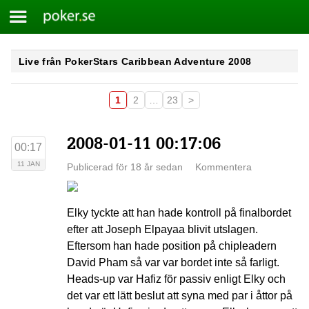
Meny
Poker.se
Skip
Live från PokerStars Caribbean Adventure 2008
to
content
1
2
…
23
>
2008-01-11 00:17:06
00:17
11 JAN
Publicerad för 18 år sedan
Kommentera
Elky tyckte att han hade kontroll på finalbordet
efter att Joseph Elpayaa blivit utslagen.
Eftersom han hade position på chipleadern
David Pham så var var bordet inte så farligt.
Heads-up var Hafiz för passiv enligt Elky och
det var ett lätt beslut att syna med par i åttor på