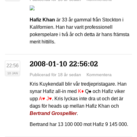
Hafiz Khan
är 33 år gammal från Stockton i
Kalifornien. Han har varit professionell
pokerspelare i två år och detta är hans främsta
merit hittills.
2008-01-10 22:56:02
22:56
10 JAN
Publicerad för 18 år sedan
Kommentera
Kris Kuykendall blir vår tredjepristagare. Han
synar Hafiz all-in med
K♦
Q♠
och Hafiz viker
upp
A♥
J♥
. Kris lyckas inte dra ut och det är
dags för heads up mellan Hafiz Khan och
Bertrand Grospellier
.
Bertrand har 13 100 000 mot Hafiz 9 145 000.