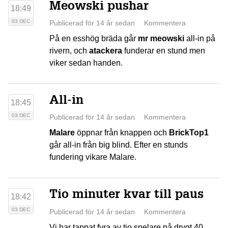
Meowski pushar
18:49
03 DEC
Publicerad för 14 år sedan
Kommentera
På en esshög bräda går
mr meowski
all-in på
rivern, och
atackera
funderar en stund men
viker sedan handen.
All-in
18:45
03 DEC
Publicerad för 14 år sedan
Kommentera
Malare
öppnar från knappen och
BrickTop1
går all-in från big blind. Efter en stunds
fundering vikare Malare.
Tio minuter kvar till paus
18:42
03 DEC
Publicerad för 14 år sedan
Kommentera
Vi har tappat fyra av tio spelare på drygt 40