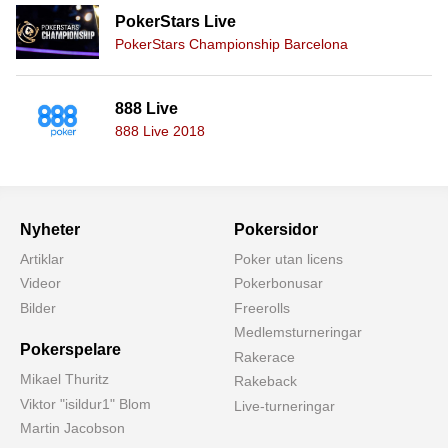
PokerStars Live
PokerStars Championship Barcelona
888 Live
888 Live 2018
Nyheter
Pokersidor
Artiklar
Poker utan licens
Videor
Pokerbonusar
Bilder
Freerolls
Medlemsturneringar
Pokerspelare
Rakerace
Mikael Thuritz
Rakeback
Viktor "isildur1" Blom
Live-turneringar
Martin Jacobson