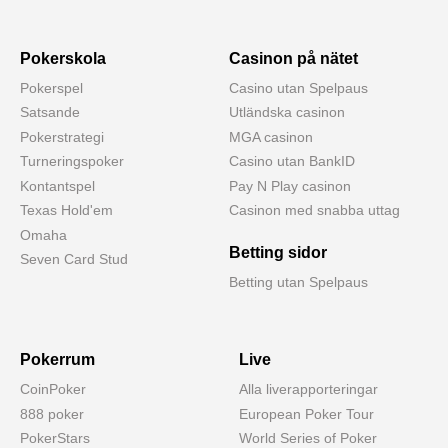
Pokerskola
Casinon på nätet
Pokerspel
Casino utan Spelpaus
Satsande
Utländska casinon
Pokerstrategi
MGA casinon
Turneringspoker
Casino utan BankID
Kontantspel
Pay N Play casinon
Texas Hold'em
Casinon med snabba uttag
Omaha
Betting sidor
Seven Card Stud
Betting utan Spelpaus
Pokerrum
Live
CoinPoker
Alla liverapporteringar
888 poker
European Poker Tour
PokerStars
World Series of Poker