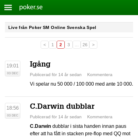
Meny
Poker.se
Skip
Live från Poker SM Online Svenska Spel
to
content
<
1
2
3
…
26
>
Igång
19:01
03 DEC
Publicerad för 14 år sedan
Kommentera
Vi spelar nu 50 000 / 100 000 med ante 10 000.
C.Darwin dubblar
18:56
03 DEC
Publicerad för 14 år sedan
Kommentera
C.Darwin
dubblar i sista handen innan paus
efter att ha fått in stacken pre-flop med QQ mot