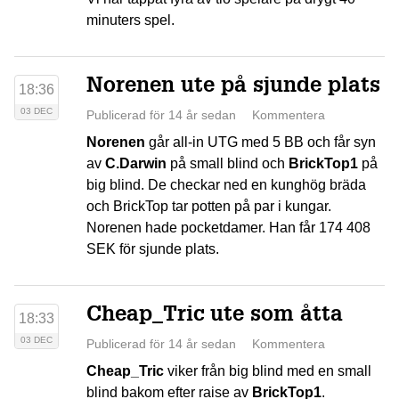
minuters spel.
Norenen ute på sjunde plats
18:36
03 DEC
Publicerad för 14 år sedan
Kommentera
Norenen
går all-in UTG med 5 BB och får syn
av
C.Darwin
på small blind och
BrickTop1
på
big blind. De checkar ned en kunghög bräda
och BrickTop tar potten på par i kungar.
Norenen hade pocketdamer. Han får 174 408
SEK för sjunde plats.
Cheap_Tric ute som åtta
18:33
03 DEC
Publicerad för 14 år sedan
Kommentera
Cheap_Tric
viker från big blind med en small
blind bakom efter raise av
BrickTop1
.