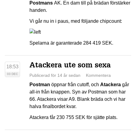
Postmans
AK. En dam till på brädan förstärker
handen.
Vi går nu in i paus, med följande chipcount:
Spelarna är garanterade 284 419 SEK.
Atackera ute som sexa
18:53
03 DEC
Publicerad för 14 år sedan
Kommentera
Postman
öppnar från cutoff, och
Atackera
går
all-in från knappen. Syn av Postman som har
66. Atackera visar A9. Blank bräda och vi har
halva finalbordet kvar.
Atackera får 230 755 SEK för sjätte plats.