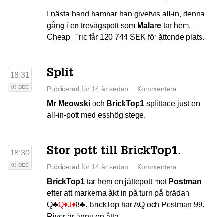
I nästa hand hamnar han givetvis all-in, denna
gång i en trevägspott som
Malare
tar hem.
Cheap_Tric får 120 744 SEK för åttonde plats.
Split
18:31
03 DEC
Publicerad för 14 år sedan
Kommentera
Mr Meowski
och
BrickTop1
splittade just en
all-in-pott med esshög stege.
Stor pott till BrickTop1.
18:30
03 DEC
Publicerad för 14 år sedan
Kommentera
BrickTop1
tar hem en jättepott mot
Postman
efter att markerna åkt in på turn på brädan
Q♣
Q♦
J♦
8♣
. BrickTop har AQ och Postman 99.
River är ännu en åtta.