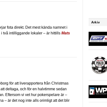
Arkiv
örjar fota direkt. Det mest kända namnet i
i två intilliggande lokaler – är hittills
Mats
org för att liverapportera från Christmas
att deltaga, och för en halvtimme sedan
 Eftersom vi vet hur pokerspelare är –
a – är det nog inte alls orimligt att det blir