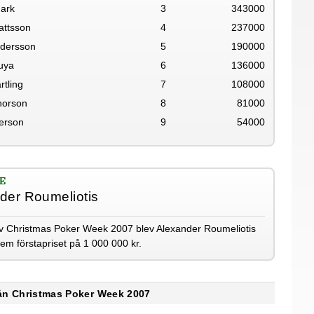
ark
3
343000
attsson
4
237000
ndersson
5
190000
uya
6
136000
rtling
7
108000
horson
8
81000
terson
9
54000
E
der Roumeliotis
v Christmas Poker Week 2007 blev Alexander Roumeliotis
em förstapriset på 1 000 000 kr.
rån Christmas Poker Week 2007