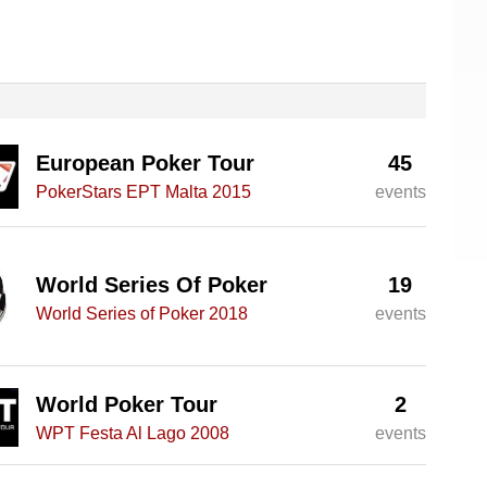
European Poker Tour
45
PokerStars EPT Malta 2015
events
World Series Of Poker
19
World Series of Poker 2018
events
World Poker Tour
2
WPT Festa Al Lago 2008
events