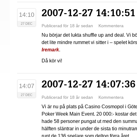
2007-12-27 14:10:51
14:10
27 DEC
Publicerad för 18 år sedan
Kommentera
Nu börjar det lukta shuffle up and deal. Vi b
det lite mindre rummet vi sitter i – spelet körs 
Iremark
.
Då kör vi!
2007-12-27 14:07:36
14:07
27 DEC
Publicerad för 18 år sedan
Kommentera
Vi är nu på plats på Casino Cosmopol i Göteb
Poker Week Main Event. 20 000:- kostar det 
hade 58 personer pungat ut med den summan.
hälften släntrar in under de sista tio minutrarn
runt de 136 spelare som deltog förra året.