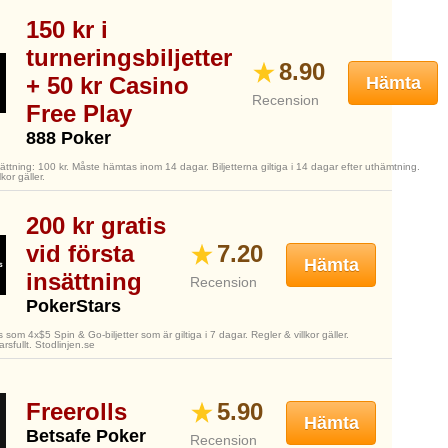
150 kr i
turneringsbiljetter
8.90
+ 50 kr Casino
Hämta
Recension
Free Play
888 Poker
ättning: 100 kr. Måste hämtas inom 14 dagar. Biljetterna giltiga i 14 dagar efter uthämtning.
lkor gäller.
200 kr gratis
vid första
7.20
Hämta
insättning
Recension
PokerStars
 som 4x$5 Spin & Go-biljetter som är giltiga i 7 dagar. Regler & villkor gäller.
rsfullt. Stodlinjen.se
Freerolls
5.90
Hämta
Betsafe Poker
Recension