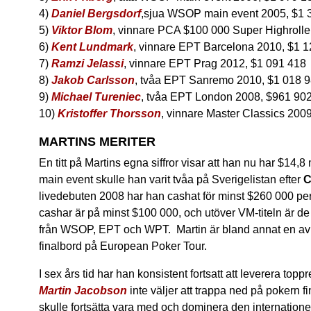
4)
Daniel Bergsdorf
,sjua WSOP main event 2005, $1 
5)
Viktor Blom
, vinnare PCA $100 000 Super Highrolle
6)
Kent Lundmark
, vinnare EPT Barcelona 2010, $1 
7)
Ramzi Jelassi
, vinnare EPT Prag 2012, $1 091 418
8)
Jakob Carlsson
, tvåa EPT Sanremo 2010, $1 018 
9)
Michael Tureniec
, tvåa EPT London 2008, $961 90
10)
Kristoffer Thorsson
, vinnare Master Classics 200
MARTINS MERITER
En titt på Martins egna siffror visar att han nu har $14,8
main event skulle han varit tvåa på Sverigelistan efter
C
livedebuten 2008 har han cashat för minst $260 000 per 
cashar är på minst $100 000, och utöver VM-titeln är de 
från WSOP, EPT och WPT. Martin är bland annat en av e
finalbord på European Poker Tour.
I sex års tid har han konsistent fortsatt att leverera top
Martin Jacobson
inte väljer att trappa ned på pokern f
skulle fortsätta vara med och dominera den internation