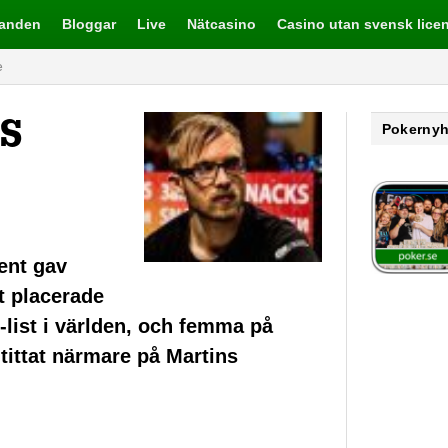
danden
Bloggar
Live
Nätcasino
Casino utan svensk lice
e
s
Pokernyh
ent gav
t placerade
list i världen, och femma på
 tittat närmare på Martins