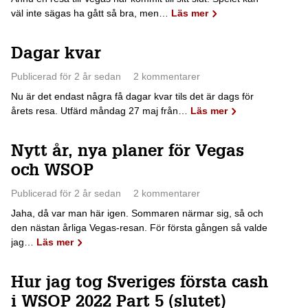
väl inte sägas ha gått så bra, men…
Läs mer
Dagar kvar
Publicerad för 2 år sedan
2 kommentarer
Nu är det endast några få dagar kvar tils det är dags för
årets resa. Utfärd måndag 27 maj från…
Läs mer
Nytt år, nya planer för Vegas
och WSOP
Publicerad för 2 år sedan
2 kommentarer
Jaha, då var man här igen. Sommaren närmar sig, så och
den nästan årliga Vegas-resan. För första gången så valde
jag…
Läs mer
Hur jag tog Sveriges första cash
i WSOP 2022 Part 5 (slutet)