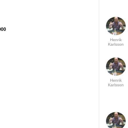
000
Henrik
Karlsson
Henrik
Karlsson