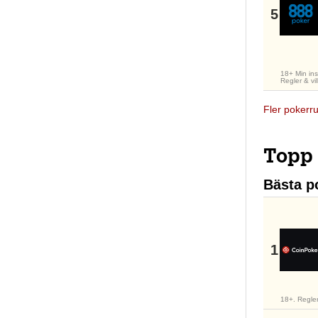
18+ Min ins
Regler & vil
Fler pokerr
Topp
Bästa p
18+. Regler 