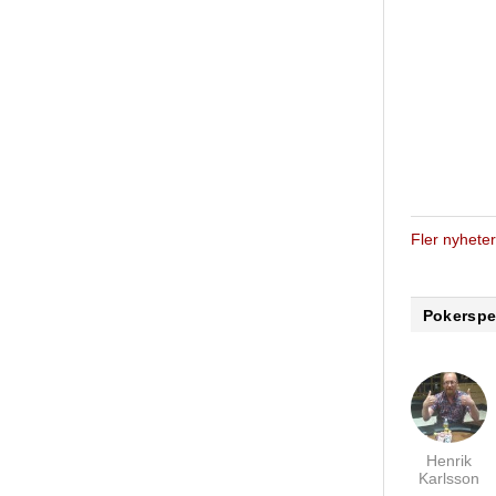
Fler nyhete
Pokerspe
Henrik
Karlsson