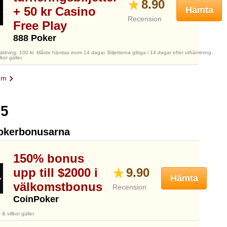
8.90
+ 50 kr Casino
Hämta
Recension
Free Play
888 Poker
ättning: 100 kr. Måste hämtas inom 14 dagar. Biljetterna giltiga i 14 dagar efter uthämtning.
lkor gäller.
um
 5
okerbonusarna
150% bonus
upp till $2000 i
9.90
Hämta
välkomstbonus
Recension
CoinPoker
& villkor gäller.