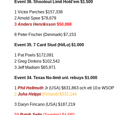
Event 36. Shootout Limit Hold’em $1.500
1 Victor Perches $157,338
2 Arnold Spee $78,679
3
Anders Henriksson
$50,068
8 Peter Fischer (Denmark) $7,153
Event 35. 7 Card Stud (Hi/Lo) $1.000
1 Pat Poels $172,091
2 Greg Dinkins $102,542
3 Jeff Madsen $65,971
Event 34. Texas No-limit unl. rebuys $1.000
1
Phil Hellmuth
Jr (USA) $631,863 och ett 10:e WSOP
2
Juha Helppi
(Finland) $331,144
3 Daryn Firicano (USA) $187,219
59
Patrik Selin
(Sweden) $4,680