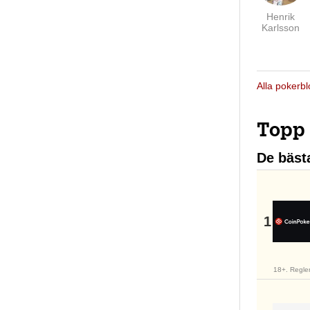
Henrik
Karlsson
Alla pokerb
Topp
De bäs
18+. Regler 