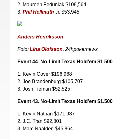
2. Maureen Feduniak $108,564
3.
Phil Hellmuth
Jr. $53,945
Anders Henriksson
Foto:
Lina Olofsson
, 24hpokernews
Event 44. No-Limit Texas Hold’em $1.500
1. Kevin Cover $196,968
2. Joe Brandenburg $105,707
3. Josh Tieman $52,525
Event 43. No-Limit Texas Hold’em $1.500
1. Kevin Nathan $171,987
2. J.C. Tran $92,301
3. Marc Naalden $45,864