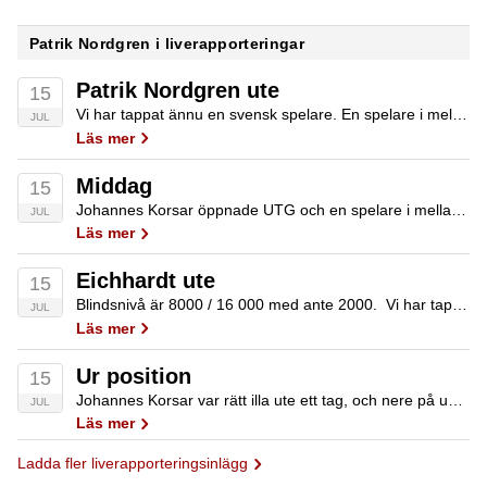
Patrik Nordgren i liverapporteringar
Patrik Nordgren ute
15
Vi har tappat ännu en svensk spelare. En spelare i mellanposition öppnar till 33 000. Kenny Hallaert (närmast i bild) synar. Patrik Nordgren på knappen säger 95 000 med 700 000 bakom. Fold från öppnaren och syn från Kenny. Floppen…
JUL
Läs mer
Middag
15
Johannes Korsar öppnade UTG och en spelare i mellanposition ställer för drygt 20 big blinds. Johannes synar och motspelaren vidar AK. Johannes har QQ. Brädan kommer 7JJK4 och Johannes tappar till 210 000. Han har därefter tappat en smula till.…
JUL
Läs mer
Eichhardt ute
15
Blindsnivå är 8000 / 16 000 med ante 2000. Vi har tappat Peter Eichhardt. I korridoren utanför träffade vi Peter som var väldigt tveksam till sitt eget spel i busten, och funderade på om han hade överspelat handen. Patrik Nordgren…
JUL
Läs mer
Ur position
15
Johannes Korsar var rätt illa ute ett tag, och nere på under tjugo big blinds. Nu har han chippat upp en smula och sitter med en bit över 400 000 framför sig. Det verkar vara lite av en grej för…
JUL
Läs mer
Ladda fler liverapporteringsinlägg