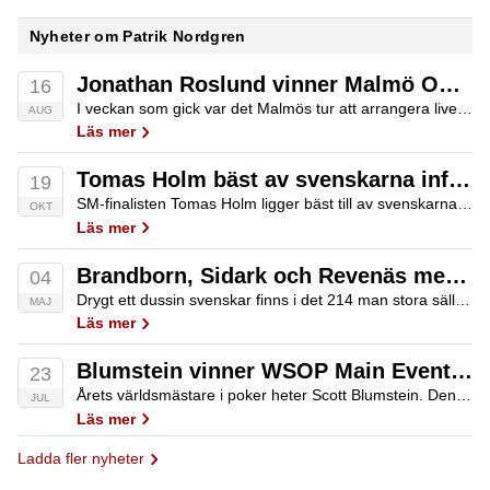
Nyheter om Patrik Nordgren
Jonathan Roslund vinner Malmö Open.
16
I veckan som gick var det Malmös tur att arrangera livepoker med lite större fokus efter Stockholm och Göteborg haft sina events. Totalt fyra event avverkades där höjdpunkten var så klart Malmö Open.
AUG
Läs mer
Tomas Holm bäst av svenskarna inför dag två i Coolbet Open
19
SM-finalisten Tomas Holm ligger bäst till av svenskarna inför andra dagens spel i Coolbet Open. Totalt är sjutton blågula spelare klara för dag två.
OKT
Läs mer
Brandborn, Sidark och Revenäs med bland svenskarna till dag två
04
Drygt ett dussin svenskar finns i det 214 man stora sällskap som idag återsamlas för dag två av Coolbet Open i estländska Tallinn.
MAJ
Läs mer
Blumstein vinner WSOP Main Event 2017
23
Årets världsmästare i poker heter Scott Blumstein. Den 25-årige amerikanen vann heads-upen mot kanadensaren Daniel Ott vid niotiden på söndagsmorgonen svensk tid, och kunde inkassera förstapriset på $8 150 000.
JUL
Läs mer
Ladda fler nyheter