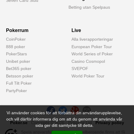
Seven Card Stud
Betting utan Spelpaus
Pokerrum
Live
CoinPoker
Alla liverapporteringar
888 poker
European Poker Tour
PokerStars
World Series of Poker
Unibet poker
Casino Cosmopol
Bet365 poker
SVEPOF
Betsson poker
World Poker Tour
Full Tilt Poker
PartyPoker
Vi använder cookies för att förbättra din användarupplevelse,
och vill därför informera dig om att du genom att använda vår
Poker.se
. Copyright © 2026 · Poker.se Ltd .
Privacy policy
sida ger ditt samtycke till detta.
Spela ansvarsfullt - hjälp med spelberoende finns att få