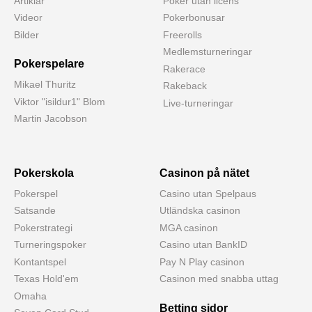
Artiklar
Poker utan licens
Videor
Pokerbonusar
Bilder
Freerolls
Medlemsturneringar
Pokerspelare
Rakerace
Mikael Thuritz
Rakeback
Viktor "isildur1" Blom
Live-turneringar
Martin Jacobson
Pokerskola
Casinon på nätet
Pokerspel
Casino utan Spelpaus
Satsande
Utländska casinon
Pokerstrategi
MGA casinon
Turneringspoker
Casino utan BankID
Kontantspel
Pay N Play casinon
Texas Hold'em
Casinon med snabba uttag
Omaha
Betting sidor