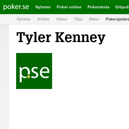
Poker.se
Nyheter
Poker online
Pokerskola
Erbju
Nyheter
Artiklar
Videor
Titlar
Bilder
Pokerspelar
Tyler Kenney
Skip
to
content