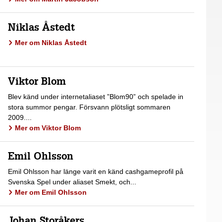
Niklas Åstedt
Mer om Niklas Åstedt
Viktor Blom
Blev känd under internetaliaset ”Blom90” och spelade in
stora summor pengar. Försvann plötsligt sommaren
2009....
Mer om Viktor Blom
Emil Ohlsson
Emil Ohlsson har länge varit en känd cashgameprofil på
Svenska Spel under aliaset Smekt, och...
Mer om Emil Ohlsson
Johan Storåkers