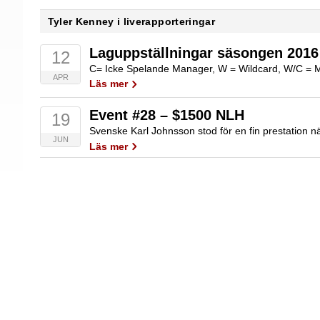
Tyler Kenney i liverapporteringar
Laguppställningar säsongen 2016
12
APR
Läs mer
Event #28 – $1500 NLH
19
JUN
Läs mer