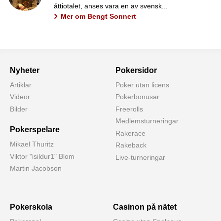
åttiotalet, anses vara en av svensk...
Mer om Bengt Sonnert
Nyheter
Pokersidor
Artiklar
Poker utan licens
Videor
Pokerbonusar
Bilder
Freerolls
Medlemsturneringar
Pokerspelare
Rakerace
Mikael Thuritz
Rakeback
Viktor "isildur1" Blom
Live-turneringar
Martin Jacobson
Pokerskola
Casinon på nätet