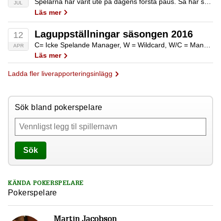
Spelarna har varit ute på dagens första paus. Så här ser svenskläget ut efter en spelad period: Christopher Andler, 58 000Alexander Ivarsson, 56 000Johan Sirbäck, 50 000Simon Brändström, 46 000Mattias Jorstedt, 36 000 Dagens fält är som väntat markant större…
JUL
Läs mer
Laguppställningar säsongen 2016
12
C= Icke Spelande Manager, W = Wildcard, W/C = Manager som spelar som wildcard AMERICAN CONFERENCE LA Sunset: Maria Ho (W/C), Fedor Holz, Olivier Busquet, Eugene Katchalov, Chance Kornuth, Aaron Paul (W)Las Vegas Moneymakers: Chris Moneymaker (W/C), Anthony Zinno, Jon Duhamel,…
APR
Läs mer
Ladda fler liverapporteringsinlägg
Sök bland pokerspelare
Sök
KÄNDA POKERSPELARE
Pokerspelare
Martin Jacobson