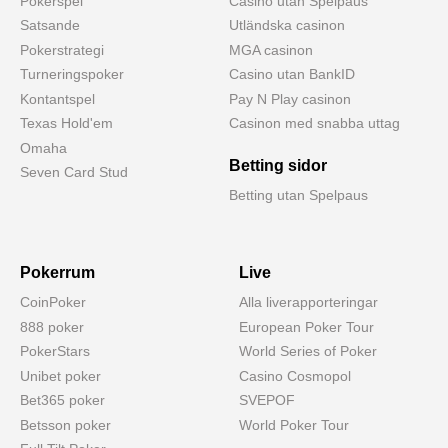
Pokerspel
Casino utan Spelpaus
Satsande
Utländska casinon
Pokerstrategi
MGA casinon
Turneringspoker
Casino utan BankID
Kontantspel
Pay N Play casinon
Texas Hold'em
Casinon med snabba uttag
Omaha
Betting sidor
Seven Card Stud
Betting utan Spelpaus
Pokerrum
Live
CoinPoker
Alla liverapporteringar
888 poker
European Poker Tour
PokerStars
World Series of Poker
Unibet poker
Casino Cosmopol
Bet365 poker
SVEPOF
Betsson poker
World Poker Tour