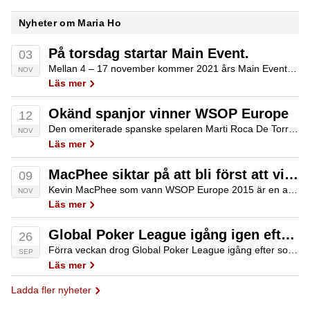
Nyheter om Maria Ho
På torsdag startar Main Event.
03
Mellan 4 – 17 november kommer 2021 års Main Event att avgöras och man kommer faktiskt ha hela sex startdagar så ända fram till 9:e kommer man att spela dag 1. I väntan på Main kan vi bjuda på en…
NOV
Läs mer
Okänd spanjor vinner WSOP Europe
12
Den omeriterade spanske spelaren Marti Roca De Torres blev last man standing i WSOP Europes main event och belönades med drygt €1,1 miljon i prispengar.
NOV
Läs mer
MacPhee siktar på att bli först att vinna WSOP Europe två gånger
09
Kevin MacPhee som vann WSOP Europe 2015 är en av tolv återstående spelare i årets main event. Det är dock ettt mycket tufft motstånd med en handfull spelare i fältet med meriter i absolut världsklass.
NOV
Läs mer
Global Poker League igång igen efter sommaruppehållet
26
Förra veckan drog Global Poker League igång efter sommaruppehållet, men efter en full vecka till till handlingarna är tabellerna i bägge konferenserna fortsatt oförändrade.
SEP
Läs mer
Ladda fler nyheter