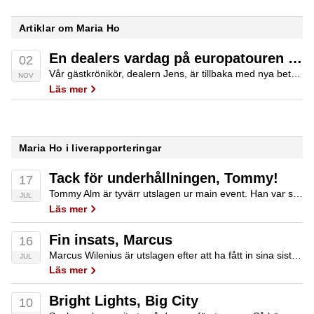
Artiklar om Maria Ho
En dealers vardag på europatouren – Malta I
02
Vår gästkrönikör, dealern Jens, är tillbaka med nya betraktelser från andra sidan pokerbordet. Denna gång har han varit på Malta och jobbat.
NOV
Läs mer
Maria Ho i liverapporteringar
Tack för underhållningen, Tommy!
17
Tommy Alm är tyvärr utslagen ur main event. Han var så klart besviken över utslagningen, men över lag jättenöjd med sin insats i stort. Det tycker vi absolut han ska vara. I ett fält med omkring 30 svenska proffs och…
JUL
Läs mer
Fin insats, Marcus
16
Marcus Wilenius är utslagen efter att ha fått in sina sista marker med JJ mot AK. Marcus spelade sitt första main event förra året, men tog sig då inte vidare från dag 1. I år gjorde han ett nytt försök…
JUL
Läs mer
Bright Lights, Big City
10