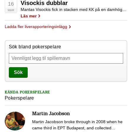
Visockis dubblar
16
Mantas Visockis fick in stacken med KK på en damhög flopp där Ruben Visser satt på Q6. Visser spikade tvåparet på river, men kortet gav också Visockis en färg och litauern dubblar upp.
MAR
Läs mer
Ladda fler liverapporteringsinlägg
Sök bland pokerspelare
Sök
KÄNDA POKERSPELARE
Pokerspelare
Martin Jacobson
Martin Jacobson broke through in 2008 when he
came third in EPT Budapest, and collected...