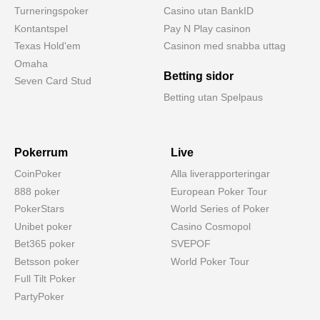
Turneringspoker
Casino utan BankID
Kontantspel
Pay N Play casinon
Texas Hold'em
Casinon med snabba uttag
Omaha
Betting sidor
Seven Card Stud
Betting utan Spelpaus
Pokerrum
Live
CoinPoker
Alla liverapporteringar
888 poker
European Poker Tour
PokerStars
World Series of Poker
Unibet poker
Casino Cosmopol
Bet365 poker
SVEPOF
Betsson poker
World Poker Tour
Full Tilt Poker
PartyPoker