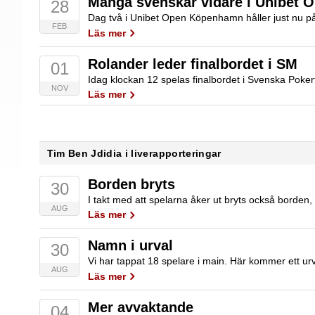
Många svenskar vidare i Unibet
28
FEB
Läs mer
Rolander leder finalbordet i SM
01
NOV
Läs mer
Tim Ben Jdidia i liverapporteringar
Borden bryts
30
AUG
Läs mer
Namn i urval
30
AUG
Läs mer
Mer avvaktande
04