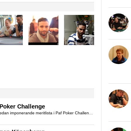
 Poker Challenge
Finländaren Eero Lehtinen är på väg att utöka en redan imponerande meritlista i Paf Poker Challenge. Den regerande mästaren leder fältet med sjutton kvarvarande spelare, och har chansen att ta sitt tredje raka finalbord i turneringen.