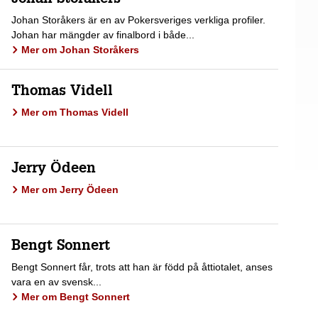
Johan Storåkers är en av Pokersveriges verkliga profiler.
Johan har mängder av finalbord i både...
Mer om Johan Storåkers
Thomas Videll
Mer om Thomas Videll
Jerry Ödeen
Mer om Jerry Ödeen
Bengt Sonnert
Bengt Sonnert får, trots att han är född på åttiotalet, anses
vara en av svensk...
Mer om Bengt Sonnert