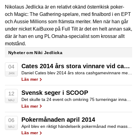
Nikolaus Jedlicka är en relativt okänd österrikisk poker-
och Magic: The Gathering-spelare, med finalbord i en EPT
och Aussie Millions som främsta meriter. Men när han går
under nicket KaiBuxxe på Full Tilt är det en helt annan sak,
där är han en ung PL Omaha-specialist som krossar allt
motstånd.
Nyheter om Niki Jedlicka
Cates 2014 års stora vinnare vid cashgameborden online
04
Daniel Cates blev 2014 års stora cashgamevinnare med ett totalt plus på $3,5 miljoner på Full Tilt och PokerStars. Tvåa är svenske punting-peddler, medan Gus Hansen är den stora förloraren.
JAN
Läs mer
Svensk seger i SCOOP
12
Det skulle ta 24 event och omkring 75 turneringar innan vi fick se en svensk mästare i årets SCOOP. Allinjompa bärgade låginköpsklassen i event 24 natten till idag.
MAJ
Läs mer
Pokermånaden april 2014
06
April blev en riktigt händelserik pokermånad med massor av turneringar både live och online. Dessutom fick vi se nya sponsorkontrakt, fängelsedomar och en svensk världsetta.
MAJ
Läs mer