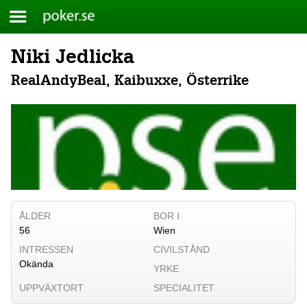
Meny
Poker.se
Niki Jedlicka
Skip
to
RealAndyBeal, Kaibuxxe, Österrike
content
ÅLDER
BOR I
56
Wien
INTRESSEN
CIVILSTÅND
Okända
YRKE
UPPVÄXTORT
SPECIALITET