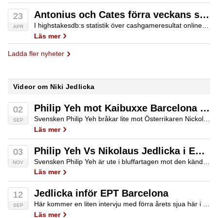
Antonius och Cates förra veckans största vinnare online
23
I highstakesdb:s statistik över cashgameresultat online toppar Patrik Antonius och Daniel Cates listan över vilka som som spelade in mest pengar föregående vecka.
APR
Läs mer
Ladda fler nyheter
Videor om Niki Jedlicka
Philip Yeh mot Kaibuxxe Barcelona 2007
02
Svensken Philip Yeh bråkar lite mot Österrikaren Nickolaus "Kaibuxxe" Jedlicka i Barcelona 2007.
SEP
Läs mer
Philip Yeh Vs Nikolaus Jedlicka i EPT Barcelona 2007
03
Svensken Philip Yeh är ute i bluffartagen mot den kände österrikiske Nikolaus "Kaibuxxe" Jedlicka
NOV
Läs mer
Jedlicka inför EPT Barcelona
12
Här kommer en liten intervju med förra årets sjua här i Barcelona, Nicolaus Jedlicka. Trots det resultatet är han mycket mer känd som "KaiBuxxe" online, förra årets komet på online-himlen.
SEP
Läs mer