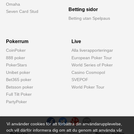
Omaha
Betting sidor
Seven Card Stud
Betting utan Spelpaus
Pokerrum
Live
CoinPoker
Alla liverapporteringar
888 poker
European Poker Tour
PokerStars
World Series of Poker
Unibet poker
Casino Cosmopol
Bet365 poker
SVEPOF
Betsson poker
World Poker Tour
Full Tilt Poker
PartyPoker
Vi använder cookies för att förbättra din användarupplevelse,
och vill därför informera dig om att du genom att använda vår
Poker.se
. Copyright © 2026 · Poker.se Ltd .
Privacy policy