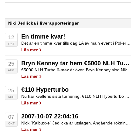
Niki Jedlicka i liverapporteringar
En timme kvar!
12
Det är en timme kvar tills dag 1A av main event i PokerStars EPT London börjar, och vi tror på en mycket spännande dag med ett gäng svenskar på plats. Vi vet ännu inte vilka som spelar vilken dag, men…
OKT
Läs mer
Bryn Kenney tar hem €5000 NLH Turbo 6-max
25
€5000 NLH Turbo 6-max är över. Bryn Kenney slog Niki "RealAndyBeal" Jedlika heads-up och brägade förstapriset på €105 250. Team PokerStars spanska medlem Ana Marquez agerade prisutdelare.
AUG
Läs mer
€110 Hyperturbo
25
Nu har kvällens sista turnering, €110 NLH Hyperturbo startat. Vi rapporterar ju vanligen inte från turneringarna med lägst inköp, men kan meddela att Michael Tureniec finns i fältet och han började med att dubbla. Björn Artursson I €2000 NLH Turbo…
AUG
Läs mer
2007-10-07 22:04:16
07
Nick ”Kaibuxxe” Jedlicka är utslagen. Angående rökningen så är det inte tillåtet att röka vid turneringsborden men så fort ett bord bryts upp och blir cash-game istället så är det fritt fram att puffa på cigarrerna.
OKT
Läs mer