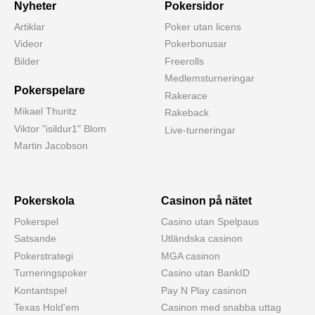
Nyheter
Pokersidor
Artiklar
Poker utan licens
Videor
Pokerbonusar
Bilder
Freerolls
Medlemsturneringar
Pokerspelare
Rakerace
Mikael Thuritz
Rakeback
Viktor "isildur1" Blom
Live-turneringar
Martin Jacobson
Pokerskola
Casinon på nätet
Pokerspel
Casino utan Spelpaus
Satsande
Utländska casinon
Pokerstrategi
MGA casinon
Turneringspoker
Casino utan BankID
Kontantspel
Pay N Play casinon
Texas Hold'em
Casinon med snabba uttag