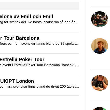
celona av Emil och Emil
EPT-veckorna i Barcelona har fått en skaplig öppning för svensk del. De bästa insatserna så här långt är femteplatser i två sidoevent av Emil Mattsson och Emil Ohlsson.
er Tour Barcelona
Just nu pågår dag tre i main event i Estrella Poker Tour, och fem svenskar fanns bland de 98 spelare som återsamlades vid lunchtid.
 Estrella Poker Tour
Sju svenskar överlevde den första startdagen i main event i Estrella Poker Tour Barcelona. Bäst av dessa gick Marcus Hennemann och Joel Wikström.
 i UKIPT London
Idag spelas dag två av PokerStars UKIPT London, och fyra svenskar finns bland de drygt 200 återstående spelarna i fältet. Bäst går det för göteborgaren Marcus Hennemann.