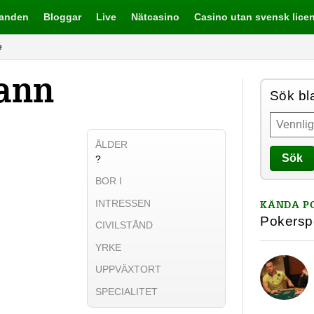
danden
Bloggar
Live
Nätcasino
Casino utan svensk lice
e
ann
Sök bl
ÅLDER
Sök
?
BOR I
INTRESSEN
KÄNDA P
Pokersp
CIVILSTÅND
YRKE
UPPVÄXTORT
SPECIALITET