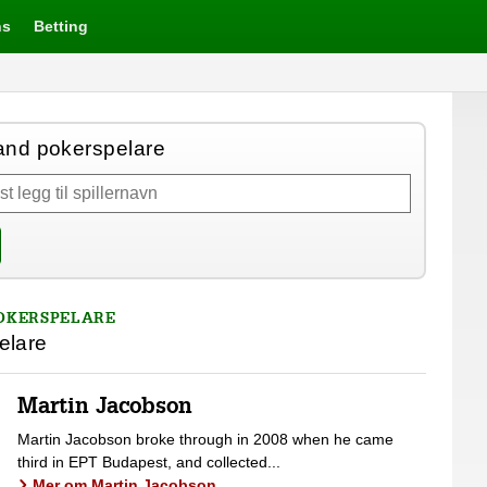
ns
Betting
and pokerspelare
OKERSPELARE
elare
Martin Jacobson
Martin Jacobson broke through in 2008 when he came
third in EPT Budapest, and collected...
Mer om Martin Jacobson