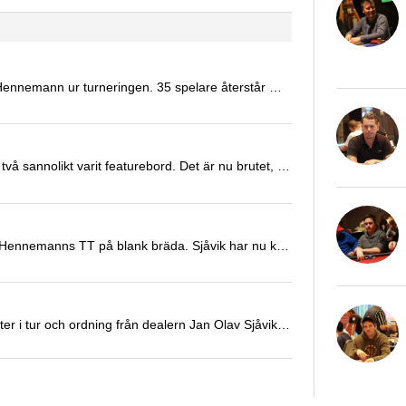
Mohammad Kowssarie har just plockat ut Marcus Hennemann ur turneringen. 35 spelare återstår med 24 minuter kvar till dagens första paus.
Hade det här varit en TV-sänd turnering hade bord två sannolikt varit featurebord. Det är nu brutet, och därmed har Christopher Andler, Nicklas Antonsson, Jan Olaf Sjåvik, Tobias Grahn, Matz Svensén, Jesper Persson och Marcus Hennemann fått nya platser.
Jan Olav Sjåvik dubblade just med AA mot Marcus Hennemanns TT på blank bräda. Sjåvik har nu knappt startstack igen, och Marcus cirka 45 000.
Bord två är ett av de mer intressanta i fältet. Här sitter i tur och ordning från dealern Jan Olav Sjåvik, Christopher Andler, Tobias Grahn (inte fotbollsspelaren), Niclas Antonsson, Marcus Hennemann, Jesper Persson, Klas Olsson och Matz Svensén. Det har…