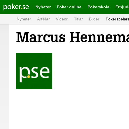
Poker.se
Nyheter
Poker online
Pokerskola
Erbju
Nyheter
Artiklar
Videor
Titlar
Bilder
Pokerspelar
Marcus Hennem
Skip
to
content