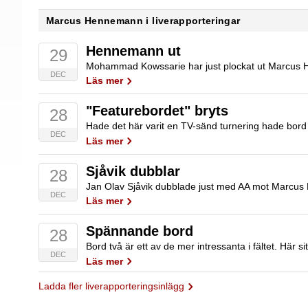
Marcus Hennemann i liverapporteringar
Hennemann ut
29
DEC
Läs mer
"Featurebordet" bryts
28
DEC
Läs mer
Sjåvik dubblar
28
DEC
Läs mer
Spännande bord
28
DEC
Läs mer
Ladda fler liverapporteringsinlägg