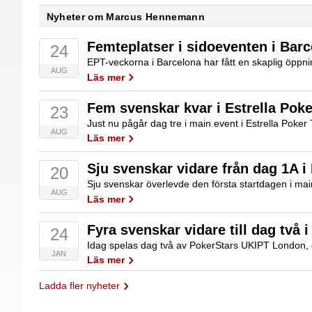
Nyheter om Marcus Hennemann
Femteplatser i sidoeventen i Bar
24
AUG
Läs mer
Fem svenskar kvar i Estrella Pok
23
AUG
Läs mer
Sju svenskar vidare från dag 1A i
20
AUG
Läs mer
Fyra svenskar vidare till dag två
24
JAN
Läs mer
Ladda fler nyheter