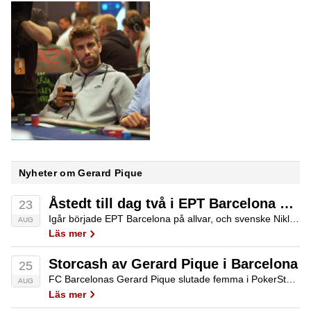
Nyheter om Gerard Pique
Åstedt till dag två i EPT Barcelona €10 000 NLH Re-Entry
23
Igår började EPT Barcelona på allvar, och svenske Niklas Åstedt är en av cirka 50 spelare som överlevde första startdagen i €10 000 NLH Re-Entry. Dessutom är 6 blågula spelare vidare i €1100 EPT National.
AUG
Läs mer
Storcash av Gerard Pique i Barcelona
25
FC Barcelonas Gerard Pique slutade femma i PokerStars €25 000 NLH Single Day High Roller på femma plan, och fick €130 000 i prispengar. Dessutom finns två svenskar kvar i Main Event.
AUG
Läs mer