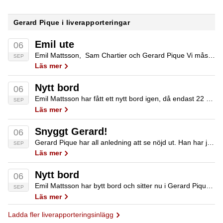
Gerard Pique i liverapporteringar
Emil ute
06
Emil Mattsson, Sam Chartier och Gerard Pique Vi måste tyvärr meddela att Jean-Noel Thorel just slagit ut Emil Mattsson ur highrollerturneringen. Thorel hade AQ och Emil TT, och damen dök upp på turn. Emil får €23 800 för sin fina…
SEP
Läs mer
Nytt bord
06
Emil Mattsson har fått ett nytt bord igen, då endast 22 spelare återstår. På bordet finns både Gerard Pique och affärsmannen och highstakesspelaren Richard Yong, känd från de riktigt höga spelen i Macau. Så här ser seatingen ut: Richard Yong…
SEP
Läs mer
Snyggt Gerard!
06
Gerard Pique har all anledning att se nöjd ut. Han har just tagit sin andra EPT-cash. Den första kom också här i Barcelona för två år sedan då han kom tvåa i €5000 6-max turbo för €40 950. Frågan är…
SEP
Läs mer
Nytt bord
06
Emil Mattsson har bytt bord och sitter nu i Gerard Piques sällskap. Svensken har 120 000 i stacken. Den andre svensken i turneringen, Simon Mattsson, har 145 000. Vi spelar 2000 / 4000 med ante 500. Det återstår 56 av…
SEP
Läs mer
Ladda fler liverapporteringsinlägg