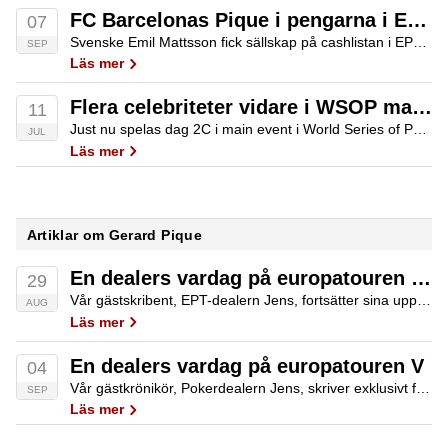
FC Barcelonas Pique i pengarna i EPT highroller
07
Svenske Emil Mattsson fick sällskap på cashlistan i EPT Barcelonas highroller av FC Barcelonas Gerard Pique. I main event slogs Lukas Berglund ut på 22:a plats.
SEP
Läs mer
Flera celebriteter vidare i WSOP main event
11
Just nu spelas dag 2C i main event i World Series of Poker, och flera av de stora namnen utanför pokervärlden har fått en bra inledning på turneringen. Skådespelaren Ray Romano och NHL-proffset Roberto Luongo är några av spelarna som…
JUL
Läs mer
Artiklar om Gerard Pique
En dealers vardag på europatouren – Barcelona 2016 – II
29
Vår gästskribent, EPT-dealern Jens, fortsätter sina uppskattade rapporter från andra sidan pokerbordet. Denna rapport kommer från Barcelona.
AUG
Läs mer
En dealers vardag på europatouren V
04
Vår gästkrönikör, Pokerdealern Jens, skriver exklusivt för Poker.se om sin vardag som arbetande på European Poker Tour. Det börjar dra ihop sig mot avslutning på den här resan.
SEP
Läs mer