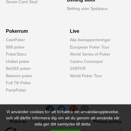
Seven Card Stud
Betting utan Spelpaus
Pokerrum
Live
CoinPoker
Alla liverapporteringar
888 poker
European Poker Tour
PokerStars
World Series of Poker
Unibet poker
Casino Cosmopol
Bet365 poker
SVEPOF
Betsson poker
World Poker Tour
Full Tilt Poker
PartyPoker
Vi använder cookies för att förbättra din användarupplevelse,
och vill därför informera dig om att du genom att använda vår
Poker.se
. Copyright © 2026 · Poker.se Ltd .
Privacy policy
sida ger ditt samtycke till detta.
Spela ansvarsfullt - hjälp med spelberoende finns att få