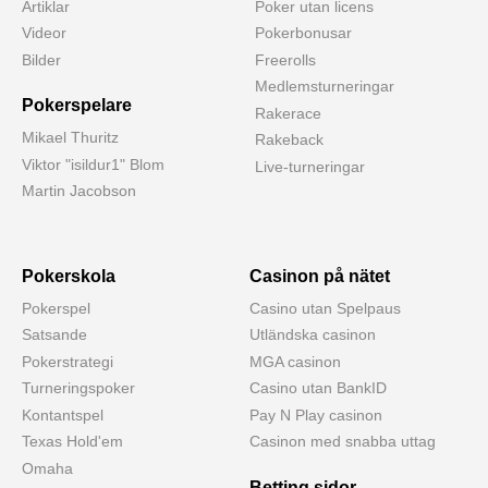
Artiklar
Poker utan licens
Videor
Pokerbonusar
Bilder
Freerolls
Medlemsturneringar
Pokerspelare
Rakerace
Mikael Thuritz
Rakeback
Viktor "isildur1" Blom
Live-turneringar
Martin Jacobson
Pokerskola
Casinon på nätet
Pokerspel
Casino utan Spelpaus
Satsande
Utländska casinon
Pokerstrategi
MGA casinon
Turneringspoker
Casino utan BankID
Kontantspel
Pay N Play casinon
Texas Hold'em
Casinon med snabba uttag
Omaha
Betting sidor