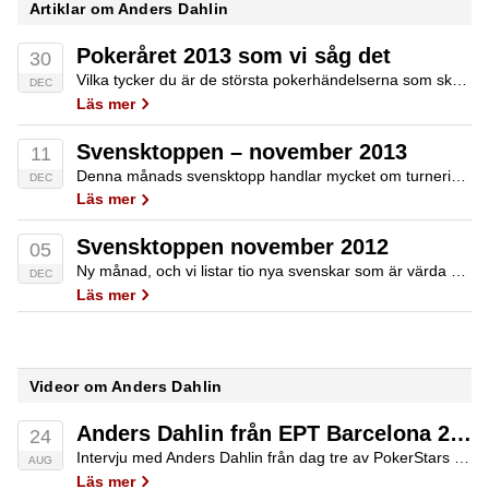
Artiklar om Anders Dahlin
Pokeråret 2013 som vi såg det
30
Vilka tycker du är de största pokerhändelserna som skedde under året som gick? Idag presenterar Poker.se en ingående krönika över pokeråret 2013.
DEC
Läs mer
Svensktoppen – november 2013
11
Denna månads svensktopp handlar mycket om turneringsserier och rankinglistor, men innehåller även SM och ett par liveturneringar.
DEC
Läs mer
Svensktoppen november 2012
05
Ny månad, och vi listar tio nya svenskar som är värda att omnämnas i pokervärlden för november månad!
DEC
Läs mer
Videor om Anders Dahlin
Anders Dahlin från EPT Barcelona 2014
24
Intervju med Anders Dahlin från dag tre av PokerStars EPT Barcelona 2014.
AUG
Läs mer