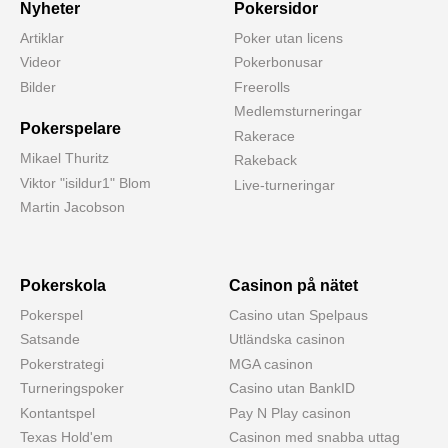
Nyheter
Pokersidor
Artiklar
Poker utan licens
Videor
Pokerbonusar
Bilder
Freerolls
Medlemsturneringar
Pokerspelare
Rakerace
Mikael Thuritz
Rakeback
Viktor "isildur1" Blom
Live-turneringar
Martin Jacobson
Pokerskola
Casinon på nätet
Pokerspel
Casino utan Spelpaus
Satsande
Utländska casinon
Pokerstrategi
MGA casinon
Turneringspoker
Casino utan BankID
Kontantspel
Pay N Play casinon
Texas Hold'em
Casinon med snabba uttag