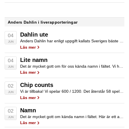
Anders Dahlin i liverapporteringar
Dahlin ute
04
Anders Dahlin har enligt uppgift kallats Sveriges bäste dag 1-spelare. Det hjälpte inte idag, Anders är ute och står just nu och letar resa hem.
JUN
Läs mer
Lite namn
04
Det är mycket gott om för oss kända namn i fältet. Vi har hittills sett Soran Ismail, Anton Suarez, Michael Tureniec, Simon ”Dybban” Lindell, Per ”monopol” Andersson, John Ödeen, Lars Kjestrup, Max Herulf, Serdar Demircan, Viktor Nydén, Jari Porkka, Jorma…
JUN
Läs mer
Chip counts
02
Vi är tillbaka! Vi spelar 600 / 1200. Det återstår 58 spelare, och så här såg chip counten ut i toppen samt i urval i middagsbreaket! 1) Diako Marwati, 200 0002) Fredrik Boberg, 152 0003) Morgan Wald, 145 0004) Johnny…
JUN
Läs mer
Namn
02
Det är mycket gott om kända namn i fältet. Här är ett axplock av de vi sprungit på än så länge: Magnus Betnér, Nicklas Kley, Andy Johansson, Milad Rad, John Ödeen, Lars Tungel, Timothy Härold, Abbe Armeniak, Nedzib Suman, Andreas…
JUN
Läs mer