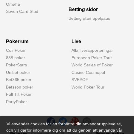
Omaha
Betting sidor
Seven Card Stud
Betting utan Spelpaus
Pokerrum
Live
CoinPoker
Alla liverapporteringar
888 poker
European Poker Tour
PokerStars
World Series of Poker
Unibet poker
Casino Cosmopol
Bet365 poker
SVEPOF
Betsson poker
World Poker Tour
Full Tilt Poker
PartyPoker
Vi använder cookies för att förbättra din användarupplevelse,
och vill därför informera dig om att du genom att använda vår
Poker.se
. Copyright © 2026 · Poker.se Ltd .
Privacy policy