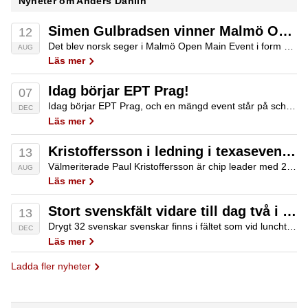
Nyheter om Anders Dahlin
Simen Gulbradsen vinner Malmö Open Main Event
12
Det blev norsk seger i Malmö Open Main Event i form av Simen Gulbrandsen som vann före Abid Hosseindad och Rolf Fransson. Glädjande för Comsopol att det återigen slogs rekord i antal deltagare. Segern gav 321 850SEK.
AUG
Läs mer
Idag börjar EPT Prag!
07
Idag börjar EPT Prag, och en mängd event står på schemat. Poker.se kommer att ha dagliga uppdateringar från de största eventen. Vi går också igenom de svenska insatserna i Prag genom åren.
DEC
Läs mer
Kristoffersson i ledning i texaseventet i Malmö Open inför avslutande dagen
13
Välmeriterade Paul Kristoffersson är chip leader med 22 spelare kvar inför sista dagens spel i 4400 SEK NLH i Malmö Open på Casino Cosmopol.
AUG
Läs mer
Stort svenskfält vidare till dag två i EPT Prag
13
Drygt 32 svenskar svenskar finns i fältet som vid lunchtid återsamlas för dag två i main event i EPT-turneringen i Prag. Bland dessa märks Martin Jacobson, Anton Wigg, Christian "eisenhower1" Jeppsson och Kent Lundmark. Bäst av svenskarna just nu är…
DEC
Läs mer
Ladda fler nyheter