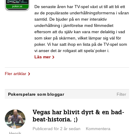
De senaste åren har TV-spel växt ut till att bli ett
av de populäraste underhållningsformerna i våran
samtid. De bjuder på en mer interaktiv
underhållning i jämförelse med filmmediet
eftersom att du själv kan vara mer delaktig i vad
som sker på skärmen, vilket lämpar sig väl för
poker. Vi har satt ihop en lista på de TV-spel som
vi anser det är roligast att spela´poker i.
Läs mer
Fler artiklar
Pokerspelare som bloggar
Filter
Vegas har blivit dyrt & en bad-
beat-historia. ;)
Publicerad för 2 år sedan
Kommentera
Henrik