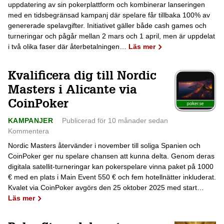
uppdatering av sin pokerplattform och kombinerar lanseringen
med en tidsbegränsad kampanj där spelare får tillbaka 100% av
genererade spelavgifter. Initiativet gäller både cash games och
turneringar och pågår mellan 2 mars och 1 april, men är uppdelat
i två olika faser där återbetalningen…
Läs mer
Kvalificera dig till Nordic
Masters i Alicante via
CoinPoker
KAMPANJER
Publicerad för 10 månader sedan
Kommentera
Nordic Masters återvänder i november till soliga Spanien och
CoinPoker ger nu spelare chansen att kunna delta. Genom deras
digitala satellit-turneringar kan pokerspelare vinna paket på 1000
€ med en plats i Main Event 550 € och fem hotellnätter inkluderat.
Kvalet via CoinPoker avgörs den 25 oktober 2025 med start…
Läs mer