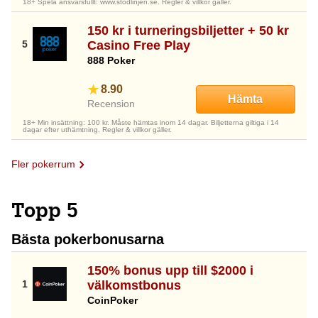
18+ Spela ansvarsfullt: www.stodlinjen.se. Regler & villkor gäller.
150 kr i turneringsbiljetter + 50 kr
Casino Free Play
888 Poker
8.90
Hämta
Recension
18+ Min insättning: 100 kr. Måste hämtas inom 14 dagar. Biljetterna giltiga i 14
dagar efter uthämtning. Regler & villkor gäller.
Fler pokerrum
Topp 5
Bästa pokerbonusarna
150% bonus upp till $2000 i
välkomstbonus
CoinPoker