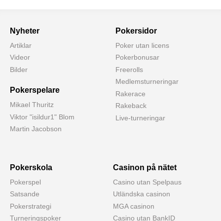
Nyheter
Pokersidor
Artiklar
Poker utan licens
Videor
Pokerbonusar
Bilder
Freerolls
Medlemsturneringar
Pokerspelare
Rakerace
Mikael Thuritz
Rakeback
Viktor "isildur1" Blom
Live-turneringar
Martin Jacobson
Pokerskola
Casinon på nätet
Pokerspel
Casino utan Spelpaus
Satsande
Utländska casinon
Pokerstrategi
MGA casinon
Turneringspoker
Casino utan BankID