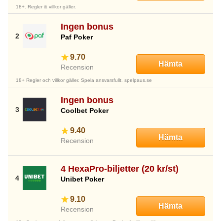
18+. Regler & villkor gäller.
Ingen bonus
Paf Poker
9.70
Hämta
Recension
18+ Regler och villkor gäller. Spela ansvarsfullt. spelpaus.se
Ingen bonus
Coolbet Poker
9.40
Hämta
Recension
4 HexaPro-biljetter (20 kr/st)
Unibet Poker
9.10
Hämta
Recension