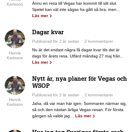
Ännu en resa till Vegas har kommit till sitt slut.
Karlsson
Spelet kan väl inte sägas ha gått så bra, men…
Läs mer
Dagar kvar
Publicerad för 2 år sedan
2 kommentarer
Nu är det endast några få dagar kvar tils det är
Henrik
dags för årets resa. Utfärd måndag 27 maj från…
Karlsson
Läs mer
Nytt år, nya planer för Vegas och
WSOP
Publicerad för 2 år sedan
2 kommentarer
Henrik
Jaha, då var man här igen. Sommaren närmar sig,
Karlsson
så och den nästan årliga Vegas-resan. För första
gången så valde jag…
Läs mer