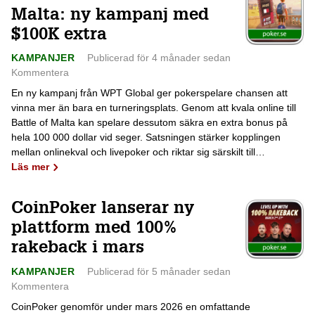
Malta: ny kampanj med
$100K extra
KAMPANJER
Publicerad för 4 månader sedan
Kommentera
En ny kampanj från WPT Global ger pokerspelare chansen att
vinna mer än bara en turneringsplats. Genom att kvala online till
Battle of Malta kan spelare dessutom säkra en extra bonus på
hela 100 000 dollar vid seger. Satsningen stärker kopplingen
mellan onlinekval och livepoker och riktar sig särskilt till…
Läs mer
CoinPoker lanserar ny
plattform med 100%
rakeback i mars
KAMPANJER
Publicerad för 5 månader sedan
Kommentera
CoinPoker genomför under mars 2026 en omfattande