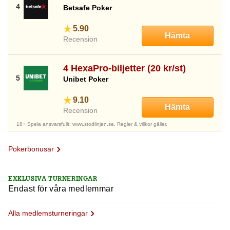
Betsafe Poker
5.90
Hämta
Recension
4 HexaPro-biljetter (20 kr/st)
Unibet Poker
9.10
Hämta
Recension
18+ Spela ansvarsfullt: www.stodlinjen.se. Regler & villkor gäller.
Pokerbonusar
EXKLUSIVA TURNERINGAR
Endast för våra medlemmar
Alla medlemsturneringar