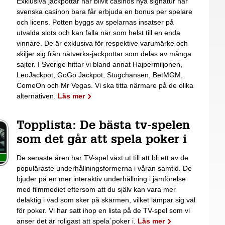
Exklusiva jackpottar har blivit casinos nya signatur när
svenska casinon bara får erbjuda en bonus per spelare
och licens. Potten byggs av spelarnas insatser på
utvalda slots och kan falla när som helst till en enda
vinnare. De är exklusiva för respektive varumärke och
skiljer sig från nätverks-jackpottar som delas av många
sajter. I Sverige hittar vi bland annat Hajpermiljonen,
LeoJackpot, GoGo Jackpot, Stugchansen, BetMGM,
ComeOn och Mr Vegas. Vi ska titta närmare på de olika
alternativen.
Läs mer
Topplista: De bästa tv-spelen
som det går att spela poker i
De senaste åren har TV-spel växt ut till att bli ett av de
populäraste underhållningsformerna i våran samtid. De
bjuder på en mer interaktiv underhållning i jämförelse
med filmmediet eftersom att du själv kan vara mer
delaktig i vad som sker på skärmen, vilket lämpar sig väl
för poker. Vi har satt ihop en lista på de TV-spel som vi
anser det är roligast att spela´poker i.
Läs mer