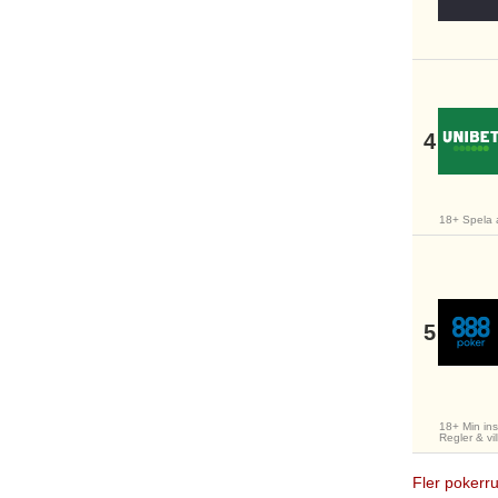
18+ Spela an
18+ Min ins
Regler & vil
Fler pokerr