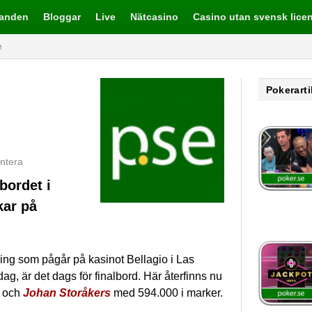
danden
Bloggar
Live
Nätcasino
Casino utan svensk lice
e
Pokerarti
ntera
bordet i
kar på
ing som pågår på kasinot Bellagio i Las
sdag, är det dags för finalbord. Här återfinns nu
r och
Johan Storåkers
med 594.000 i marker.