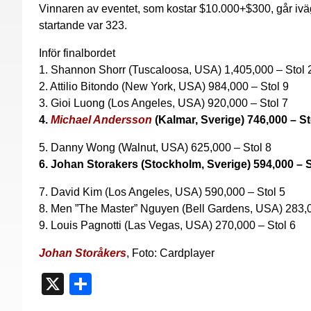
Vinnaren av eventet, som kostar $10.000+$300, går iväg
startande var 323.
Inför finalbordet
1. Shannon Shorr (Tuscaloosa, USA) 1,405,000 – Stol 
2. Attilio Bitondo (New York, USA) 984,000 – Stol 9
3. Gioi Luong (Los Angeles, USA) 920,000 – Stol 7
4.
Michael Andersson
(Kalmar, Sverige) 746,000 – St
5. Danny Wong (Walnut, USA) 625,000 – Stol 8
6. Johan Storakers (Stockholm, Sverige) 594,000 – S
7. David Kim (Los Angeles, USA) 590,000 – Stol 5
8. Men ”The Master” Nguyen (Bell Gardens, USA) 283,0
9. Louis Pagnotti (Las Vegas, USA) 270,000 – Stol 6
Johan Storåkers
, Foto: Cardplayer
X
Dela