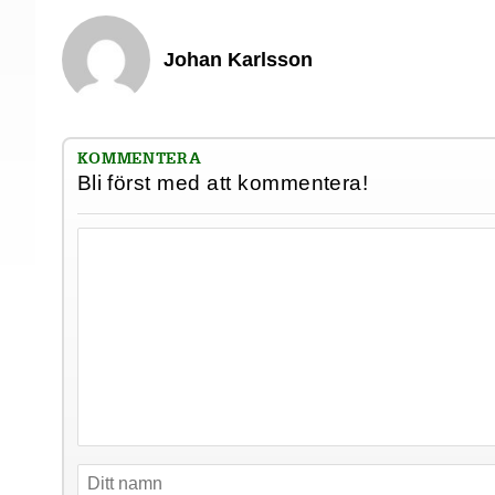
Johan Karlsson
KOMMENTERA
Bli först med att kommentera!