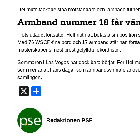
Hellmuth tackade sina motståndare och lämnade turner
Armband nummer 18 får vän
Trots uttåget fortsätter Hellmuth att befästa sin positi
Med 76 WSOP-finalbord och 17 armband står han fortfa
mästerskapens mest prestigefyllda rekordlistor.
Sommaren i Las Vegas har dock bara börjat. För Hellmut
som menar att hans dagar som armbandsvinnare är över –
samlingen.
X
Dela
Redaktionen PSE