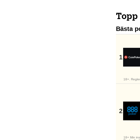
Topp
Bästa p
18+. Regler 
18+ Min ins