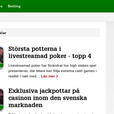
ns
Betting
klar
Största potterna i
livestreamad poker - topp 4
Livestreamad poker har förändrat hur high stakes-spel
presenteras, där tittare kan följa extrema cash games i
realtid. I takt med…
Läs mer
Exklusiva jackpottar på
casinon inom den svenska
marknaden