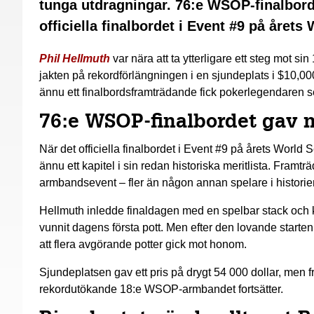
tunga utdragningar. 76:e WSOP-finalbord
officiella finalbordet i Event #9 på årets
Phil Hellmuth
var nära att ta ytterligare ett steg mot sin
jakten på rekordförlängningen i en sjundeplats i $10,
ännu ett finalbordsframträdande fick pokerlegendaren se
76:e WSOP-finalbordet gav n
När det officiella finalbordet i Event #9 på årets World 
ännu ett kapitel i sin redan historiska meritlista. Framt
armbandsevent – fler än någon annan spelare i historie
Hellmuth inledde finaldagen med en spelbar stack och klätt
vunnit dagens första pott. Men efter den lovande starte
att flera avgörande potter gick mot honom.
Sjundeplatsen gav ett pris på drygt 54 000 dollar, men fra
rekordutökande 18:e WSOP-armbandet fortsätter.