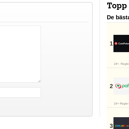
Topp
De bäs
18+. Regler 
18+ Regler 