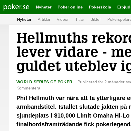
Poker.se
Nyheter
Poker online
Pokerskola
Erbju
Nyheter
Artiklar
Videor
Titlar
Bilder
Pokerspelar
Hellmuths rekor
Skip
to
lever vidare - m
content
guldet uteblev i
WORLD SERIES OF POKER
Publicerad för 2 månader s
Kommentera
Phil Hellmuth var nära att ta ytterligare
armbandstitel. Istället slutade jakten på
sjundeplats i $10,000 Limit Omaha Hi-Lo
finalbordsframträdande fick pokerlegenda