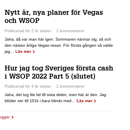
Nytt år, nya planer för Vegas
och WSOP
Publicerad för 2 år sedan
2 kommentarer
Jaha, då var man här igen. Sommaren närmar sig, så och
den nästan årliga Vegas-resan. För första gången så valde
jag…
Läs mer
Hur jag tog Sveriges första cash
i WSOP 2022 Part 5 (slutet)
Publicerad för 4 år sedan
2 kommentarer
Jaha, det tog lite tid till sista delen, men här är den. Jag
blöder ner till 101k i bara blinds med…
Läs mer
loggar