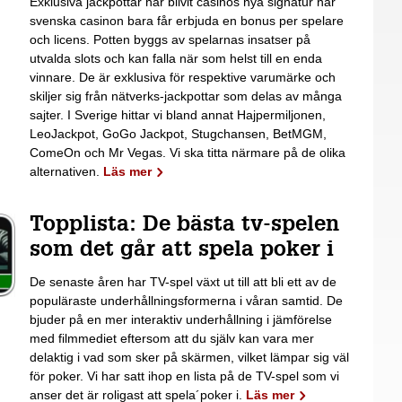
Exklusiva jackpottar har blivit casinos nya signatur när
svenska casinon bara får erbjuda en bonus per spelare
och licens. Potten byggs av spelarnas insatser på
utvalda slots och kan falla när som helst till en enda
vinnare. De är exklusiva för respektive varumärke och
skiljer sig från nätverks-jackpottar som delas av många
sajter. I Sverige hittar vi bland annat Hajpermiljonen,
LeoJackpot, GoGo Jackpot, Stugchansen, BetMGM,
ComeOn och Mr Vegas. Vi ska titta närmare på de olika
alternativen.
Läs mer
Topplista: De bästa tv-spelen
som det går att spela poker i
De senaste åren har TV-spel växt ut till att bli ett av de
populäraste underhållningsformerna i våran samtid. De
bjuder på en mer interaktiv underhållning i jämförelse
med filmmediet eftersom att du själv kan vara mer
delaktig i vad som sker på skärmen, vilket lämpar sig väl
för poker. Vi har satt ihop en lista på de TV-spel som vi
anser det är roligast att spela´poker i.
Läs mer