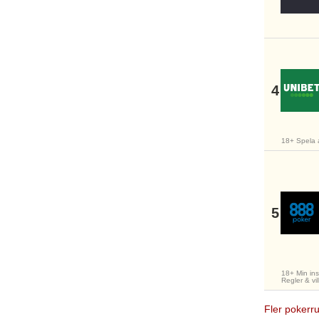
18+ Spela an
18+ Min ins
Regler & vil
Fler pokerr