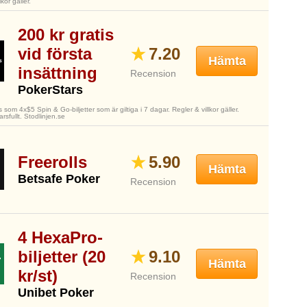
lkor gäller.
200 kr gratis
vid första
7.20
Hämta
insättning
Recension
PokerStars
 som 4x$5 Spin & Go-biljetter som är giltiga i 7 dagar. Regler & villkor gäller.
rsfullt. Stodlinjen.se
Freerolls
5.90
Hämta
Betsafe Poker
Recension
4 HexaPro-
biljetter (20
9.10
Hämta
kr/st)
Recension
Unibet Poker