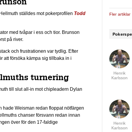
Brunson
Hellmuth ställdes mot pokerprofilen
Todd
Fler artiklar
tor med tvåpar i ess och tior. Brunson
Pokerspe
st på river.
ck och frustrationen var tydlig. Efter
 att försöka kämpa sig tillbaka in i
Henrik
llmuths turnering
Karlsson
h till slut all-in mot chipleadern Dylan
n hade Weisman redan floppat nötfärgen
Hellmuths chanser försvann redan innan
ringen över för den 17-faldige
Henrik
Karlsson