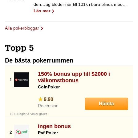
den. Jag blöder ner till 101k i bara blinds med…
Läs mer
Alla pokerbloggar
Topp 5
De bästa pokerrummen
150% bonus upp till $2000 i
välkomstbonus
CoinPoker
9.90
Hämta
Recension
18+. Regler & villkor gäller.
Ingen bonus
Paf Poker