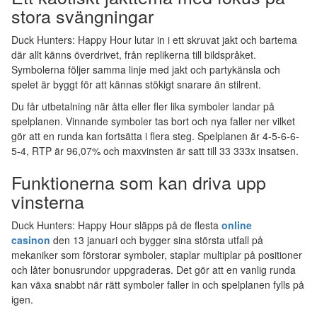
stora svängningar
Duck Hunters: Happy Hour lutar in i ett skruvat jakt och bartema
där allt känns överdrivet, från replikerna till bildspråket.
Symbolerna följer samma linje med jakt och partykänsla och
spelet är byggt för att kännas stökigt snarare än stilrent.
Du får utbetalning när åtta eller fler lika symboler landar på
spelplanen. Vinnande symboler tas bort och nya faller ner vilket
gör att en runda kan fortsätta i flera steg. Spelplanen är 4-5-6-6-
5-4, RTP är 96,07% och maxvinsten är satt till 33 333x insatsen.
Funktionerna som kan driva upp
vinsterna
Duck Hunters: Happy Hour släpps på de flesta
online
casinon
den 13 januari och bygger sina största utfall på
mekaniker som förstorar symboler, staplar multiplar på positioner
och låter bonusrundor uppgraderas. Det gör att en vanlig runda
kan växa snabbt när rätt symboler faller in och spelplanen fylls på
igen.