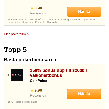
8.90
Hämta
Recension
18+ Min insättning: 100 kr. Måste hämtas inom 14 dagar. Biljetterna giltiga i 14
dagar efter uthämtning. Regler & villkor gäller.
Fler pokerrum
Topp 5
Bästa pokerbonusarna
150% bonus upp till $2000 i
välkomstbonus
CoinPoker
9.90
Hämta
Recension
18+. Regler & villkor gäller.