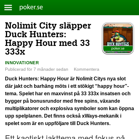
Meny
Poker.se
Nolimit City släpper
Skip
to
Duck Hunters:
content
Happy Hour med 33
333x
INNOVATIONER
Publicerad för 7 månader sedan
Kommentera
Duck Hunters: Happy Hour är Nolimit Citys nya slot
där jakt och barhäng möts i ett stökigt “happy hour”-
tema. Spelet har en maxvinst på 33 333x insatsen och
bygger på bonusrundor med free spins, växande
multiplikatorer och explosiva symboler som kan öppna
upp spelplanen. Det finns också xWays-mekanik i
spelet som är en uppföljare till Duck Hunters.
Ett kaotiskt jakttema med fokus på