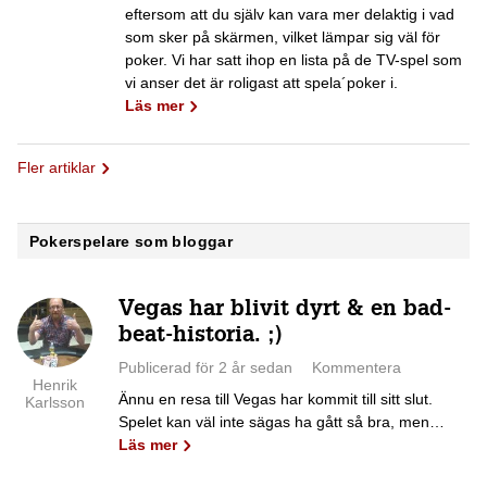
eftersom att du själv kan vara mer delaktig i vad
som sker på skärmen, vilket lämpar sig väl för
poker. Vi har satt ihop en lista på de TV-spel som
vi anser det är roligast att spela´poker i.
Läs mer
Fler artiklar
Pokerspelare som bloggar
Vegas har blivit dyrt & en bad-
beat-historia. ;)
Publicerad för 2 år sedan
Kommentera
Henrik
Ännu en resa till Vegas har kommit till sitt slut.
Karlsson
Spelet kan väl inte sägas ha gått så bra, men…
Läs mer