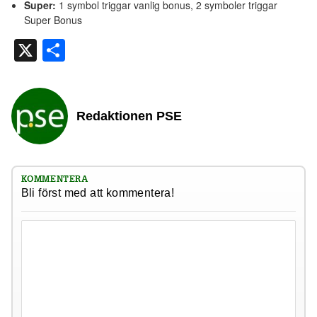
Super:
1 symbol triggar vanlig bonus, 2 symboler triggar
Super Bonus
X
Dela
Redaktionen PSE
KOMMENTERA
Bli först med att kommentera!