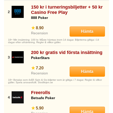
150 kr i turneringsbiljetter + 50 kr
Casino Free Play
888 Poker
8.90
Hämta
Recension
18+ Min insättning: 100 kr. Måste hämtas inom 14 dagar. Biljetterna giltiga i 14
dagar efter uthämtning. Regler & villkor gäller.
200 kr gratis vid första insättning
PokerStars
7.20
Hämta
Recension
18+ Betalas som 4x$5 Spin & Go-biljetter som är giltiga i 7 dagar. Regler & villkor
gäller. Spela ansvarsfullt. Stodlinjen.se
Freerolls
Betsafe Poker
5.90
Hämta