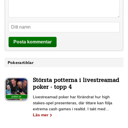
Pokerartiklar
Största potterna i livestreamad
poker - topp 4
Livestreamad poker har förändrat hur high
stakes-spel presenteras, där tittare kan följa
extrema cash games i realtid. I takt med…
Läs mer