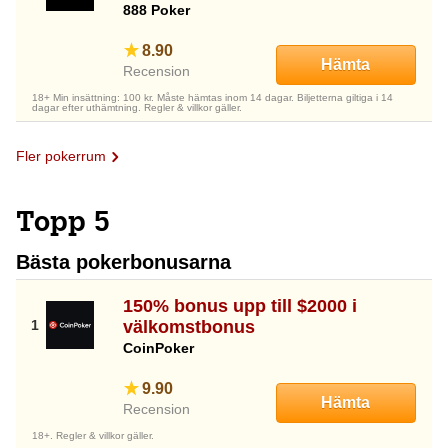
888 Poker
8.90
Hämta
Recension
18+ Min insättning: 100 kr. Måste hämtas inom 14 dagar. Biljetterna giltiga i 14
dagar efter uthämtning. Regler & villkor gäller.
Fler pokerrum
Topp 5
Bästa pokerbonusarna
150% bonus upp till $2000 i
välkomstbonus
CoinPoker
9.90
Hämta
Recension
18+. Regler & villkor gäller.