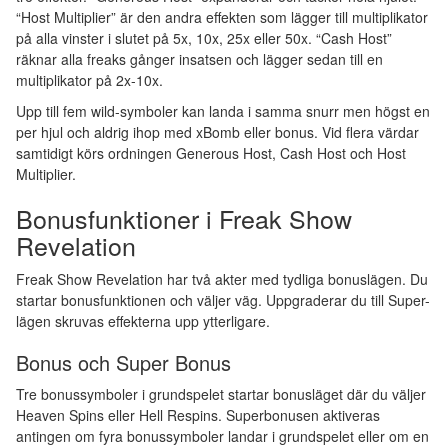
“Host Multiplier” är den andra effekten som lägger till multiplikator
på alla vinster i slutet på 5x, 10x, 25x eller 50x. “Cash Host”
räknar alla freaks gånger insatsen och lägger sedan till en
multiplikator på 2x-10x.
Upp till fem wild-symboler kan landa i samma snurr men högst en
per hjul och aldrig ihop med xBomb eller bonus. Vid flera värdar
samtidigt körs ordningen Generous Host, Cash Host och Host
Multiplier.
Bonusfunktioner i Freak Show
Revelation
Freak Show Revelation har två akter med tydliga bonuslägen. Du
startar bonusfunktionen och väljer väg. Uppgraderar du till Super-
lägen skruvas effekterna upp ytterligare.
Bonus och Super Bonus
Tre bonussymboler i grundspelet startar bonusläget där du väljer
Heaven Spins eller Hell Respins. Superbonusen aktiveras
antingen om fyra bonussymboler landar i grundspelet eller om en