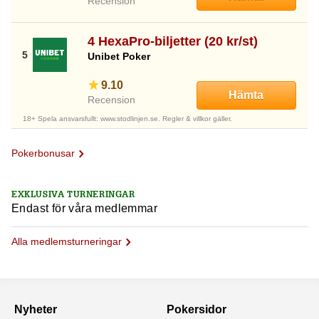
Recension
4 HexaPro-biljetter (20 kr/st)
Unibet Poker
9.10
Hämta
Recension
18+ Spela ansvarsfullt: www.stodlinjen.se. Regler & villkor gäller.
Pokerbonusar
EXKLUSIVA TURNERINGAR
Endast för våra medlemmar
Alla medlemsturneringar
Nyheter
Pokersidor