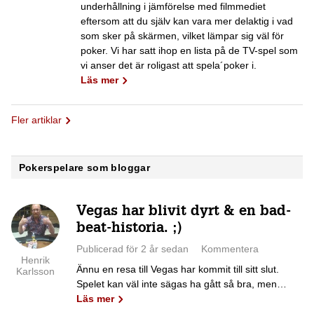
underhållning i jämförelse med filmmediet
eftersom att du själv kan vara mer delaktig i vad
som sker på skärmen, vilket lämpar sig väl för
poker. Vi har satt ihop en lista på de TV-spel som
vi anser det är roligast att spela´poker i.
Läs mer
Fler artiklar
Pokerspelare som bloggar
Vegas har blivit dyrt & en bad-
beat-historia. ;)
Publicerad för 2 år sedan
Kommentera
Henrik
Ännu en resa till Vegas har kommit till sitt slut.
Karlsson
Spelet kan väl inte sägas ha gått så bra, men…
Läs mer