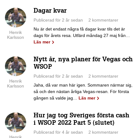
Dagar kvar
Publicerad för 2 år sedan
2 kommentarer
Nu är det endast några få dagar kvar tils det är
Henrik
dags för årets resa. Utfärd måndag 27 maj från…
Karlsson
Läs mer
Nytt år, nya planer för Vegas och
WSOP
Publicerad för 2 år sedan
2 kommentarer
Henrik
Jaha, då var man här igen. Sommaren närmar sig,
Karlsson
så och den nästan årliga Vegas-resan. För första
gången så valde jag…
Läs mer
Hur jag tog Sveriges första cash
i WSOP 2022 Part 5 (slutet)
Publicerad för 4 år sedan
2 kommentarer
Henrik