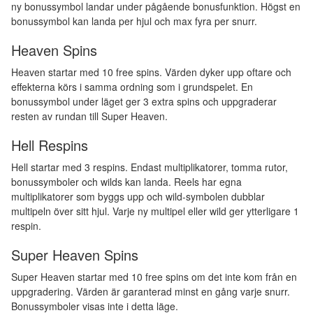
ny bonussymbol landar under pågående bonusfunktion. Högst en
bonussymbol kan landa per hjul och max fyra per snurr.
Heaven Spins
Heaven startar med 10 free spins. Värden dyker upp oftare och
effekterna körs i samma ordning som i grundspelet. En
bonussymbol under läget ger 3 extra spins och uppgraderar
resten av rundan till Super Heaven.
Hell Respins
Hell startar med 3 respins. Endast multiplikatorer, tomma rutor,
bonussymboler och wilds kan landa. Reels har egna
multiplikatorer som byggs upp och wild-symbolen dubblar
multipeln över sitt hjul. Varje ny multipel eller wild ger ytterligare 1
respin.
Super Heaven Spins
Super Heaven startar med 10 free spins om det inte kom från en
uppgradering. Värden är garanterad minst en gång varje snurr.
Bonussymboler visas inte i detta läge.