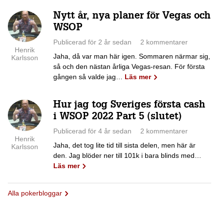
Nytt år, nya planer för Vegas och
WSOP
Publicerad för 2 år sedan
2 kommentarer
Henrik
Jaha, då var man här igen. Sommaren närmar sig,
Karlsson
så och den nästan årliga Vegas-resan. För första
gången så valde jag…
Läs mer
Hur jag tog Sveriges första cash
i WSOP 2022 Part 5 (slutet)
Publicerad för 4 år sedan
2 kommentarer
Henrik
Jaha, det tog lite tid till sista delen, men här är
Karlsson
den. Jag blöder ner till 101k i bara blinds med…
Läs mer
Alla pokerbloggar