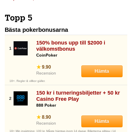
Topp 5
Bästa pokerbonusarna
150% bonus upp till $2000 i
välkomstbonus
CoinPoker
9.90
Hämta
Recension
18+. Regler & villkor gäller.
150 kr i turneringsbiljetter + 50 kr
Casino Free Play
888 Poker
8.90
Hämta
Recension
18+ Min insättning: 100 kr. Måste hämtas inom 14 dagar. Biljetterna giltiga i 14