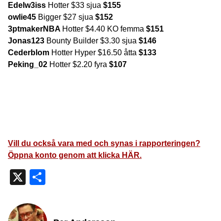
Edelw3iss
Hotter $33 sjua
$155
owlie45
Bigger $27 sjua
$152
3ptmakerNBA
Hotter $4.40 KO femma
$151
Jonas123
Bounty Builder $3.30 sjua
$146
Cederblom
Hotter Hyper $16.50 åtta
$133
Peking_02
Hotter $2.20 fyra
$107
Vill du också vara med och synas i rapporteringen?
Öppna konto genom att klicka HÄR.
X
Dela