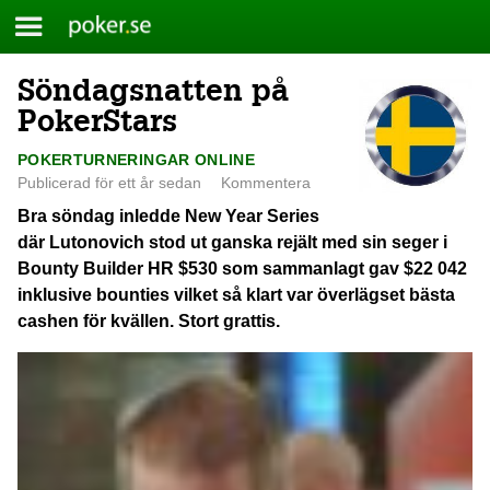
Meny
Poker.se
Söndagsnatten på
Skip
to
PokerStars
content
POKERTURNERINGAR ONLINE
Publicerad för ett år sedan
Kommentera
Bra söndag inledde New Year Series
där Lutonovich stod ut ganska rejält med sin seger i
Bounty Builder HR $530 som sammanlagt gav $22 042
inklusive bounties vilket så klart var överlägset bästa
cashen för kvällen. Stort grattis.