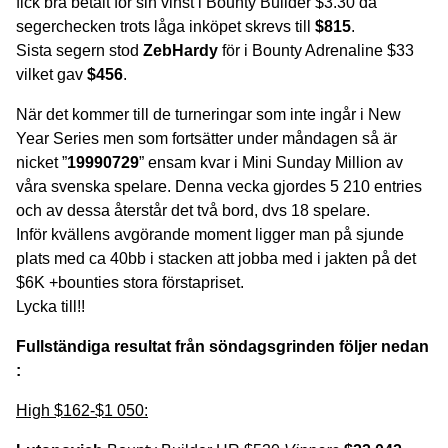
fick bra betalt för sin vinst i Bounty Builder $3.30 då
segerchecken trots låga inköpet skrevs till
$815
.
Sista segern stod
ZebHardy
för i Bounty Adrenaline $33
vilket gav
$456
.
När det kommer till de turneringar som inte ingår i New
Year Series men som fortsätter under måndagen så är
nicket ”
19990729
” ensam kvar i Mini Sunday Million av
våra svenska spelare. Denna vecka gjordes 5 210 entries
och av dessa återstår det två bord, dvs 18 spelare.
Inför kvällens avgörande moment ligger man på sjunde
plats med ca 40bb i stacken att jobba med i jakten på det
$6K +bounties stora förstapriset.
Lycka till!!
Fullständiga resultat från söndags
grind
en
följer
nedan
:
High $162-$1 050: