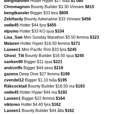
Bergmannen
Hotter Hyper $27 tvåa
$1 080
Chromagnon
Bounty Builder $3.30
Vinnare
$815
bengtkassler
Bigger $33 trea
$809
ZebHardy
Bounty Adrenaline $33
Vinnare
$456
owlie45
Hotter $44 fyra
$455
elpumo
Hotter $33 KO sjua
$334
Lisa_Swe
Mini Sunday Marathon $5.50 femma
$323
Malaren
Hotter Hyper $16.50 femma
$271
Laxeen1
Mini Pacific Rim $33 fyra
$245
Ghost_Tilt
Bounty Builder $16.50 sjua
$245
sanken90
Bigger $11 sjua
$221
andrznffs
Bigger $44 sexa
$219
gazens
Deep Dive $27 femma
$199
cvendel12
Bigger $1.10 tvåa
$195
Räkcocktail
Bounty Builder $16.50 nia
$193
owlie45
Hotter Hyper $44 nia
$192
Laxeen1
Bigger $22 femma
$164
viktoreo
Hotter $4.40 fyra
$162
Laxeen1
Bounty Builder $44 åtta
$162