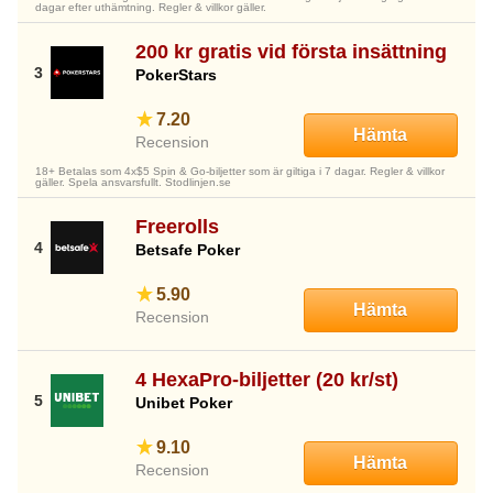
dagar efter uthämtning. Regler & villkor gäller.
200 kr gratis vid första insättning
PokerStars
7.20
Hämta
Recension
18+ Betalas som 4x$5 Spin & Go-biljetter som är giltiga i 7 dagar. Regler & villkor
gäller. Spela ansvarsfullt. Stodlinjen.se
Freerolls
Betsafe Poker
5.90
Hämta
Recension
4 HexaPro-biljetter (20 kr/st)
Unibet Poker
9.10
Hämta
Recension