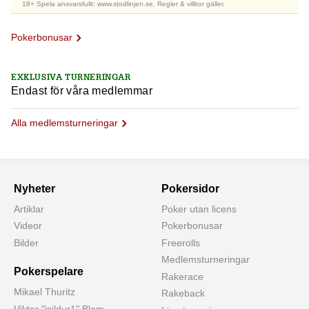
18+ Spela ansvarsfullt: www.stodlinjen.se. Regler & villkor gäller.
Pokerbonusar
EXKLUSIVA TURNERINGAR
Endast för våra medlemmar
Alla medlemsturneringar
Nyheter
Pokersidor
Artiklar
Poker utan licens
Videor
Pokerbonusar
Bilder
Freerolls
Medlemsturneringar
Pokerspelare
Rakerace
Mikael Thuritz
Rakeback
Viktor "isildur1" Blom