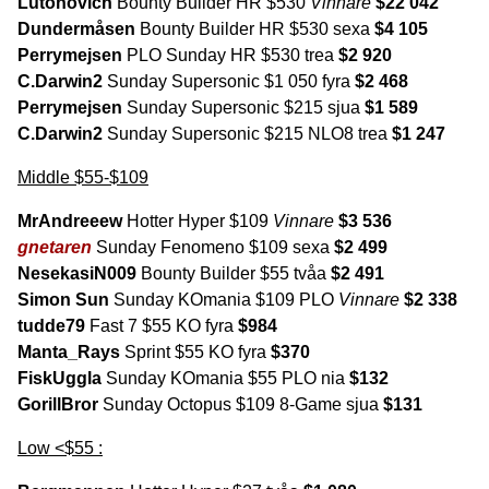
Lutonovich
Bounty Builder HR $530
Vinnare
$22 042
Dundermåsen
Bounty Builder HR $530 sexa
$4 105
Perrymejsen
PLO Sunday HR $530 trea
$2 920
C.Darwin2
Sunday Supersonic $1 050 fyra
$2 468
Perrymejsen
Sunday Supersonic $215 sjua
$1 589
C.Darwin2
Sunday Supersonic $215 NLO8 trea
$1 247
Middle $55-$109
MrAndreeew
Hotter Hyper $109
Vinnare
$3 536
gnetaren
Sunday Fenomeno $109 sexa
$2 499
NesekasiN009
Bounty Builder $55 tvåa
$2 491
Simon Sun
Sunday KOmania $109 PLO
Vinnare
$2 338
tudde79
Fast 7 $55 KO fyra
$984
Manta_Rays
Sprint $55 KO fyra
$370
FiskUggla
Sunday KOmania $55 PLO nia
$132
GorillBror
Sunday Octopus $109 8-Game sjua
$131
Low <$55 :