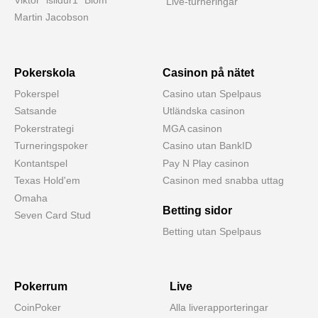
Live-turneringar
Martin Jacobson
Pokerskola
Casinon på nätet
Pokerspel
Casino utan Spelpaus
Satsande
Utländska casinon
Pokerstrategi
MGA casinon
Turneringspoker
Casino utan BankID
Kontantspel
Pay N Play casinon
Texas Hold'em
Casinon med snabba uttag
Omaha
Betting sidor
Seven Card Stud
Betting utan Spelpaus
Pokerrum
Live
CoinPoker
Alla liverapporteringar