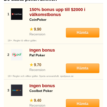
150% bonus upp till $2000 i
välkomstbonus
CoinPoker
9.90
Hämta
Recension
18+. Regler & villkor gäller.
Ingen bonus
Paf Poker
9.70
Hämta
Recension
18+ Regler och villkor gäller. Spela ansvarsfullt. spelpaus.se
Ingen bonus
Coolbet Poker
9.40
Hämta
Recension