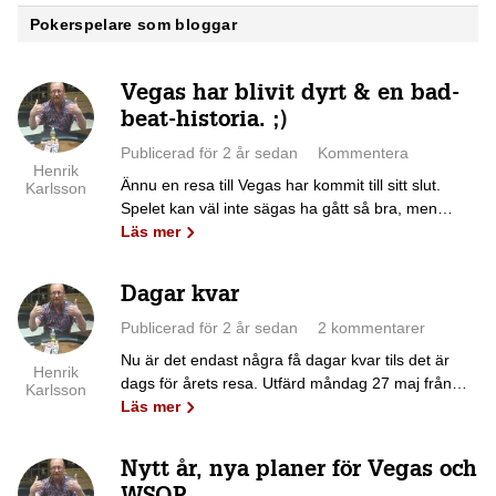
Pokerspelare som bloggar
Vegas har blivit dyrt & en bad-
beat-historia. ;)
Publicerad för 2 år sedan
Kommentera
Henrik
Ännu en resa till Vegas har kommit till sitt slut.
Karlsson
Spelet kan väl inte sägas ha gått så bra, men…
Läs mer
Dagar kvar
Publicerad för 2 år sedan
2 kommentarer
Nu är det endast några få dagar kvar tils det är
Henrik
dags för årets resa. Utfärd måndag 27 maj från…
Karlsson
Läs mer
Nytt år, nya planer för Vegas och