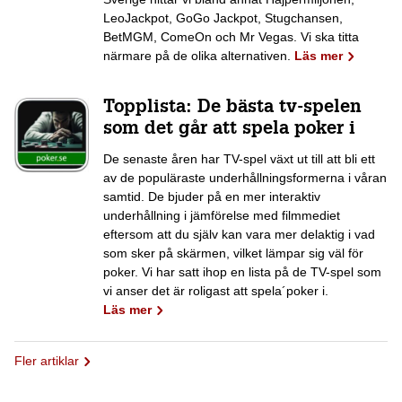
LeoJackpot, GoGo Jackpot, Stugchansen,
BetMGM, ComeOn och Mr Vegas. Vi ska titta
närmare på de olika alternativen.
Läs mer
Topplista: De bästa tv-spelen
som det går att spela poker i
De senaste åren har TV-spel växt ut till att bli ett
av de populäraste underhållningsformerna i våran
samtid. De bjuder på en mer interaktiv
underhållning i jämförelse med filmmediet
eftersom att du själv kan vara mer delaktig i vad
som sker på skärmen, vilket lämpar sig väl för
poker. Vi har satt ihop en lista på de TV-spel som
vi anser det är roligast att spela´poker i.
Läs mer
Fler artiklar