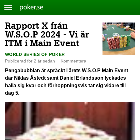
Meny
Poker.se
Rapport X från
Skip
to
W.S.O.P 2024 - Vi är
content
ITM i Main Event
WORLD SERIES OF POKER
Publicerad för 2 år sedan
Kommentera
Pengabubblan är spräckt i årets W.S.O.P Main Event
där Niklas Åstedt samt Daniel Erlandsson lyckades
hålla sig kvar och förhoppningsvis tar sig vidare till
dag 5.