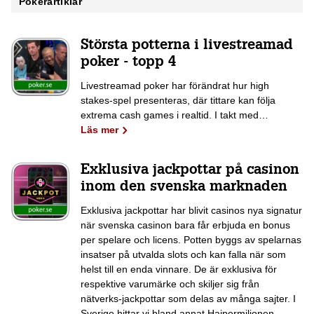
Pokerartiklar
Största potterna i livestreamad
poker - topp 4
Livestreamad poker har förändrat hur high
stakes-spel presenteras, där tittare kan följa
extrema cash games i realtid. I takt med…
Läs mer
Exklusiva jackpottar på casinon
inom den svenska marknaden
Exklusiva jackpottar har blivit casinos nya signatur
när svenska casinon bara får erbjuda en bonus
per spelare och licens. Potten byggs av spelarnas
insatser på utvalda slots och kan falla när som
helst till en enda vinnare. De är exklusiva för
respektive varumärke och skiljer sig från
nätverks-jackpottar som delas av många sajter. I
Sverige hittar vi bland annat Hajpermiljonen,