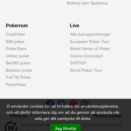
Betting utan Spelpaus
Pokerrum
Live
CoinPoker
Alla liverapporteringar
888 poker
European Poker Tour
PokerStars
World Series of Poker
Unibet poker
Casino Cosmopol
Bet365 poker
SVEPOF
Betsson poker
World Poker Tour
Full Tilt Poker
PartyPoker
Vi använder cookies för att förbättra din användarupplevelse,
och vill därför informera dig om att du genom att använda vår
Poker.se
. Copyright © 2026 · Poker.se Ltd .
Privacy policy
sida ger ditt samtycke till detta.
Spela ansvarsfullt - hjälp med spelberoende finns att få
Jag förstår