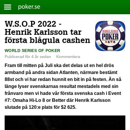
Meny
Poker.se
W.S.O.P 2022 -
Skip
to
Henrik Karlsson tar
content
första blågula cashen
WORLD SERIES OF POKER
Publicerad för 4 år sedan
Kommentera
Fram till mitten på Juli ska det delas ut en hel drös
armband på andra sidan Atlanten, närmare bestämt
88st och vi har redan hunnit en bit in på festen. Än så
länge lyser svenskarnas resultat mestadels med sin
frånvaro men vi hade vår första svenska cash i Event
#7: Omaha Hi-Lo 8 or Better där Henrik Karlsson
slutade på 120:e plats för $2 625.