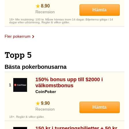
8.90
Hämta
Recension
18+ Min insättning: 100 kr. Måste hämtas inom 14 dagar. Biljetterna giltiga i 14
dagar efter uthämtning. Regler & villkor gäller.
Fler pokerrum
Topp 5
Bästa pokerbonusarna
150% bonus upp till $2000 i
välkomstbonus
CoinPoker
9.90
Hämta
Recension
18+. Regler & villkor gäller.
150 kr i turneringsbiljetter + 50 kr