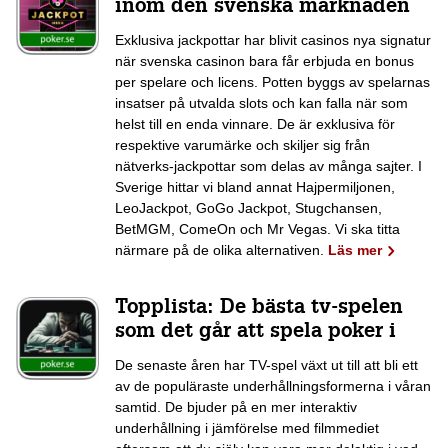
inom den svenska marknaden
Exklusiva jackpottar har blivit casinos nya signatur
när svenska casinon bara får erbjuda en bonus
per spelare och licens. Potten byggs av spelarnas
insatser på utvalda slots och kan falla när som
helst till en enda vinnare. De är exklusiva för
respektive varumärke och skiljer sig från
nätverks-jackpottar som delas av många sajter. I
Sverige hittar vi bland annat Hajpermiljonen,
LeoJackpot, GoGo Jackpot, Stugchansen,
BetMGM, ComeOn och Mr Vegas. Vi ska titta
närmare på de olika alternativen.
Läs mer
Topplista: De bästa tv-spelen
som det går att spela poker i
De senaste åren har TV-spel växt ut till att bli ett
av de populäraste underhållningsformerna i våran
samtid. De bjuder på en mer interaktiv
underhållning i jämförelse med filmmediet