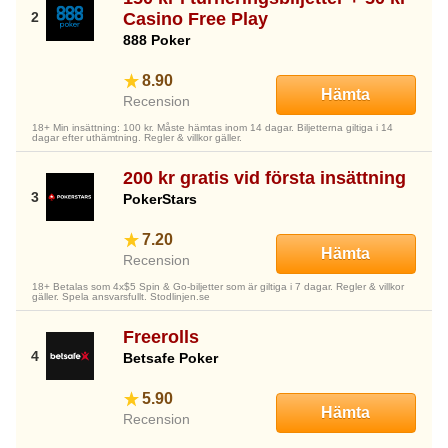
Casino Free Play
888 Poker
8.90
Hämta
Recension
18+ Min insättning: 100 kr. Måste hämtas inom 14 dagar. Biljetterna giltiga i 14
dagar efter uthämtning. Regler & villkor gäller.
200 kr gratis vid första insättning
PokerStars
7.20
Hämta
Recension
18+ Betalas som 4x$5 Spin & Go-biljetter som är giltiga i 7 dagar. Regler & villkor
gäller. Spela ansvarsfullt. Stodlinjen.se
Freerolls
Betsafe Poker
5.90
Hämta
Recension