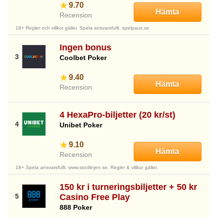
9.70
Hämta
Recension
18+ Regler och villkor gäller. Spela ansvarsfullt. spelpaus.se
Ingen bonus
Coolbet Poker
9.40
Hämta
Recension
4 HexaPro-biljetter (20 kr/st)
Unibet Poker
9.10
Hämta
Recension
18+ Spela ansvarsfullt: www.stodlinjen.se. Regler & villkor gäller.
150 kr i turneringsbiljetter + 50 kr
Casino Free Play
888 Poker