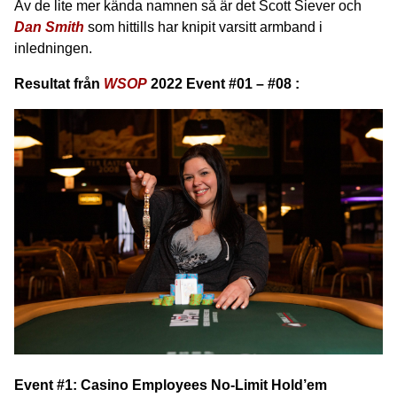
Av de lite mer kända namnen så är det Scott Siever och
Dan Smith
som hittills har knipit varsitt armband i
inledningen.
Resultat från
WSOP
2022 Event #01 – #08 :
Event #1: Casino Employees No-Limit Hold’em