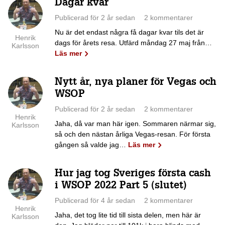
Dagar kvar
Publicerad för 2 år sedan
2 kommentarer
Nu är det endast några få dagar kvar tils det är
Henrik
dags för årets resa. Utfärd måndag 27 maj från…
Karlsson
Läs mer
Nytt år, nya planer för Vegas och
WSOP
Publicerad för 2 år sedan
2 kommentarer
Henrik
Jaha, då var man här igen. Sommaren närmar sig,
Karlsson
så och den nästan årliga Vegas-resan. För första
gången så valde jag…
Läs mer
Hur jag tog Sveriges första cash
i WSOP 2022 Part 5 (slutet)
Publicerad för 4 år sedan
2 kommentarer
Henrik
Jaha, det tog lite tid till sista delen, men här är
Karlsson