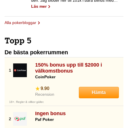
den. Jag blöder ner till 101k i bara blinds med…
Läs mer
Alla pokerbloggar
Topp 5
De bästa pokerrummen
150% bonus upp till $2000 i
välkomstbonus
CoinPoker
9.90
Hämta
Recension
18+. Regler & villkor gäller.
Ingen bonus
Paf Poker