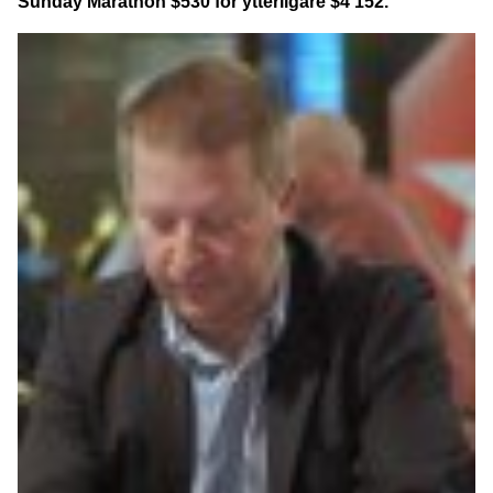
Sunday Marathon $530 för ytterligare $4 152.