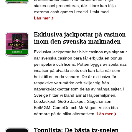
stakes-spel presenteras, där tittare kan följa
extrema cash games i realtid. I takt med…
Läs mer
Exklusiva jackpottar på casinon
inom den svenska marknaden
Exklusiva jackpottar har blivit casinos nya signatur
när svenska casinon bara får erbjuda en bonus
per spelare och licens. Potten byggs av spelarnas
insatser på utvalda slots och kan falla när som
helst till en enda vinnare. De är exklusiva för
respektive varumärke och skiljer sig från
nätverks-jackpottar som delas av många sajter. I
Sverige hittar vi bland annat Hajpermiljonen,
LeoJackpot, GoGo Jackpot, Stugchansen,
BetMGM, ComeOn och Mr Vegas. Vi ska titta
närmare på de olika alternativen.
Läs mer
Topplista: De bästa tv-spelen