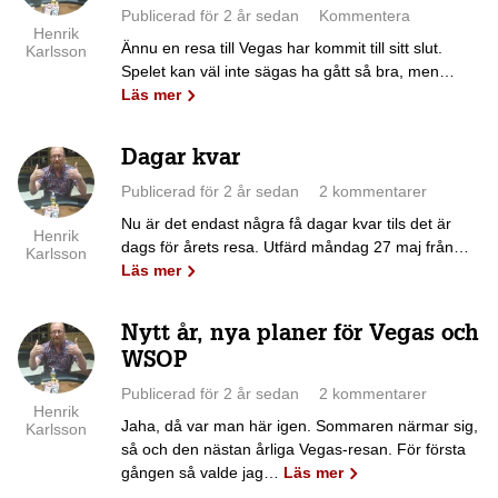
Publicerad för 2 år sedan
Kommentera
Henrik
Ännu en resa till Vegas har kommit till sitt slut.
Karlsson
Spelet kan väl inte sägas ha gått så bra, men…
Läs mer
Dagar kvar
Publicerad för 2 år sedan
2 kommentarer
Nu är det endast några få dagar kvar tils det är
Henrik
dags för årets resa. Utfärd måndag 27 maj från…
Karlsson
Läs mer
Nytt år, nya planer för Vegas och
WSOP
Publicerad för 2 år sedan
2 kommentarer
Henrik
Jaha, då var man här igen. Sommaren närmar sig,
Karlsson
så och den nästan årliga Vegas-resan. För första
gången så valde jag…
Läs mer