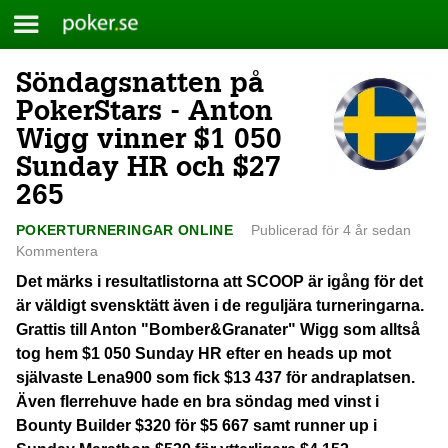
Meny
Poker.se
Söndagsnatten på
Skip
to
PokerStars - Anton
content
Wigg vinner $1 050
Sunday HR och $27
265
POKERTURNERINGAR ONLINE
Publicerad för 4 år sedan
Kommentera
Det märks i resultatlistorna att SCOOP är igång för det
är väldigt svensktätt även i de reguljära turneringarna.
Grattis till Anton "Bomber&Granater" Wigg som alltså
tog hem $1 050 Sunday HR efter en heads up mot
självaste Lena900 som fick $13 437 för andraplatsen.
Även flerrehuve hade en bra söndag med vinst i
Bounty Builder $320 för $5 667 samt runner up i