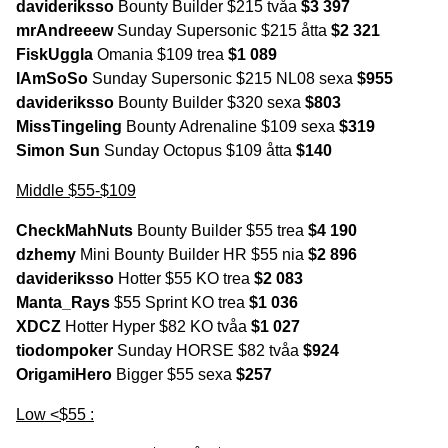
davideriksso
Bounty Builder $215 tvåa
$3 397
mrAndreeew
Sunday Supersonic $215 åtta
$2 321
FiskUggla
Omania $109 trea
$1 089
IAmSoSo
Sunday Supersonic $215 NL08 sexa
$955
davideriksso
Bounty Builder $320 sexa
$803
MissTingeling
Bounty Adrenaline $109 sexa
$319
Simon Sun
Sunday Octopus $109 åtta
$140
Middle $55-$109
CheckMahNuts
Bounty Builder $55 trea
$4 190
dzhemy
Mini Bounty Builder HR $55 nia
$2 896
davideriksso
Hotter $55 KO trea
$2 083
Manta_Rays
$55 Sprint KO trea
$1 036
XDCZ
Hotter Hyper $82 KO tvåa
$1 027
tiodompoker
Sunday HORSE $82 tvåa
$924
OrigamiHero
Bigger $55 sexa
$257
Low <$55 :