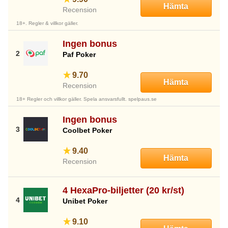
Hämta
Recension
18+. Regler & villkor gäller.
Ingen bonus
Paf Poker
9.70
Hämta
Recension
18+ Regler och villkor gäller. Spela ansvarsfullt. spelpaus.se
Ingen bonus
Coolbet Poker
9.40
Hämta
Recension
4 HexaPro-biljetter (20 kr/st)
Unibet Poker
9.10