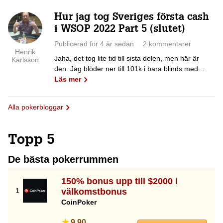
Hur jag tog Sveriges första cash
i WSOP 2022 Part 5 (slutet)
Publicerad för 4 år sedan
2 kommentarer
Henrik
Jaha, det tog lite tid till sista delen, men här är
Karlsson
den. Jag blöder ner till 101k i bara blinds med…
Läs mer
Alla pokerbloggar
Topp 5
De bästa pokerrummen
150% bonus upp till $2000 i
välkomstbonus
CoinPoker
9.90