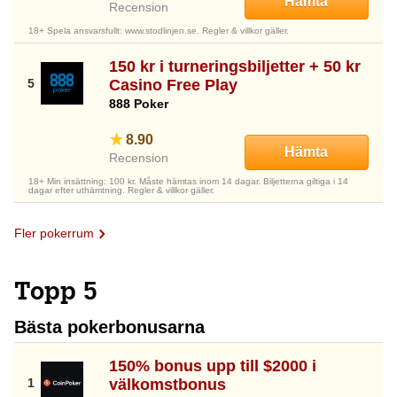
Hämta
Recension
18+ Spela ansvarsfullt: www.stodlinjen.se. Regler & villkor gäller.
150 kr i turneringsbiljetter + 50 kr
Casino Free Play
888 Poker
8.90
Hämta
Recension
18+ Min insättning: 100 kr. Måste hämtas inom 14 dagar. Biljetterna giltiga i 14
dagar efter uthämtning. Regler & villkor gäller.
Fler pokerrum
Topp 5
Bästa pokerbonusarna
150% bonus upp till $2000 i
välkomstbonus