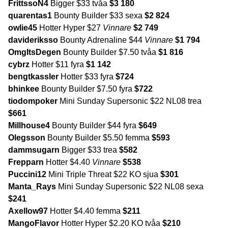
FrittssoN4
Bigger $33 tvåa
$3 180
quarentas1
Bounty Builder $33 sexa
$2 824
owlie45
Hotter Hyper $27
Vinnare
$2 749
davideriksso
Bounty Adrenaline $44
Vinnare
$1 794
OmgItsDegen
Bounty Builder $7.50 tvåa
$1 816
cybrz
Hotter $11 fyra
$1 142
bengtkassler
Hotter $33 fyra
$724
bhinkee
Bounty Builder $7.50 fyra
$722
tiodompoker
Mini Sunday Supersonic $22 NL08 trea
$661
Millhouse4
Bounty Builder $44 fyra
$649
Olegsson
Bounty Builder $5.50 femma
$593
dammsugarn
Bigger $33 trea
$582
Frepparn
Hotter $4.40
Vinnare
$538
Puccini12
Mini Triple Threat $22 KO sjua
$301
Manta_Rays
Mini Sunday Supersonic $22 NL08 sexa
$241
Axellow97
Hotter $4.40 femma
$211
MangoFlavor
Hotter Hyper $2.20 KO tvåa
$210