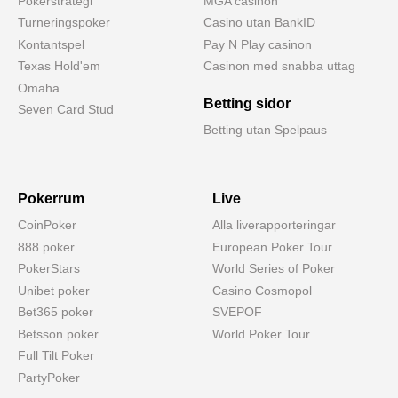
Pokerstrategi
MGA casinon
Turneringspoker
Casino utan BankID
Kontantspel
Pay N Play casinon
Texas Hold'em
Casinon med snabba uttag
Omaha
Betting sidor
Seven Card Stud
Betting utan Spelpaus
Pokerrum
Live
CoinPoker
Alla liverapporteringar
888 poker
European Poker Tour
PokerStars
World Series of Poker
Unibet poker
Casino Cosmopol
Bet365 poker
SVEPOF
Betsson poker
World Poker Tour
Full Tilt Poker
PartyPoker