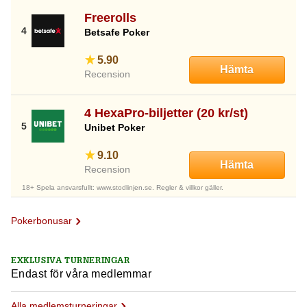
Freerolls
Betsafe Poker
5.90
Hämta
Recension
4 HexaPro-biljetter (20 kr/st)
Unibet Poker
9.10
Hämta
Recension
18+ Spela ansvarsfullt: www.stodlinjen.se. Regler & villkor gäller.
Pokerbonusar
EXKLUSIVA TURNERINGAR
Endast för våra medlemmar
Alla medlemsturneringar