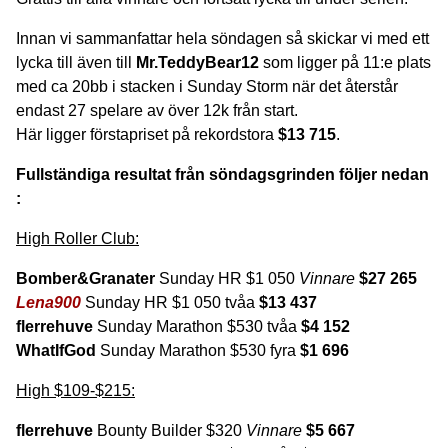
Innan vi sammanfattar hela söndagen så skickar vi med ett
lycka till även till
Mr.TeddyBear12
som ligger på 11:e plats
med ca 20bb i stacken i Sunday Storm när det återstår
endast 27 spelare av över 12k från start.
Här ligger förstapriset på rekordstora
$13 715
.
Fullständiga resultat från söndags
grind
en följer nedan
:
High Roller Club:
Bomber&Granater
Sunday HR $1 050
Vinnare
$27 265
Lena900
Sunday HR $1 050 tvåa
$13 437
flerrehuve
Sunday Marathon $530 tvåa
$4 152
WhatIfGod
Sunday Marathon $530 fyra
$1 696
High $109-$215:
flerrehuve
Bounty Builder $320
Vinnare
$5 667