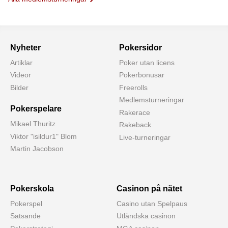
Nyheter
Pokersidor
Artiklar
Poker utan licens
Videor
Pokerbonusar
Bilder
Freerolls
Medlemsturneringar
Pokerspelare
Rakerace
Mikael Thuritz
Rakeback
Viktor "isildur1" Blom
Live-turneringar
Martin Jacobson
Pokerskola
Casinon på nätet
Pokerspel
Casino utan Spelpaus
Satsande
Utländska casinon