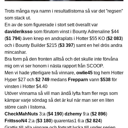
Trots många nya namn i resultatlistorna så var det ”regsen”
som stack ut.
En av de som figurerade i stort sett överallt var
davideriksso
som förutom vinst i Bounty Adrenaline $44
(
$1 794
) även knep en andraplats i Hotter $55 KO (
$2 083
)
och i Bounty Builder $215 (
$3 397
) samt en hel drös andra
mincashar.
Bra form på den fronten alltså och det skulle inte förvåna
mig om vi ser honom i nästa rapport från SCOOP.
Men vi hade ytterligare två vinnare,
owlie45
tog hem Hotter
Hyper $27 och
$2 749
medans
Frepparn
vann
$538
för
vinsten i Hotter $4.40
Utöver vinnarna så vill man ändå lyfta fram fler regs som
kämpar varje söndag så det är kul när man ser en liten
större cash i listorna.
CheckMahNuts
3:a (
$4 190
)
dzhemy
9:a (
$2 896
)
FrittssoN4
2:a (
$3 180
) quarentas1 6:a (
$2 824
)
Grattis till alla vinnare och fortsatt lycka till under serien.