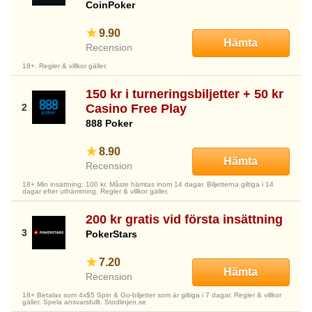
CoinPoker
9.90
Hämta
Recension
18+. Regler & villkor gäller.
150 kr i turneringsbiljetter + 50 kr
Casino Free Play
888 Poker
8.90
Hämta
Recension
18+ Min insättning: 100 kr. Måste hämtas inom 14 dagar. Biljetterna giltiga i 14
dagar efter uthämtning. Regler & villkor gäller.
200 kr gratis vid första insättning
PokerStars
7.20
Hämta
Recension
18+ Betalas som 4x$5 Spin & Go-biljetter som är giltiga i 7 dagar. Regler & villkor
gäller. Spela ansvarsfullt. Stodlinjen.se