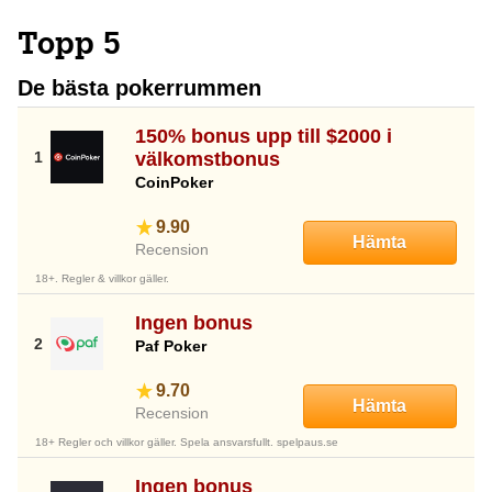
Topp 5
De bästa pokerrummen
150% bonus upp till $2000 i
välkomstbonus
CoinPoker
9.90
Hämta
Recension
18+. Regler & villkor gäller.
Ingen bonus
Paf Poker
9.70
Hämta
Recension
18+ Regler och villkor gäller. Spela ansvarsfullt. spelpaus.se
Ingen bonus