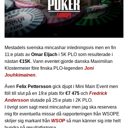
Mestadels svenska mincashar inledningsvis men en fin
11:e plats av
Omar Eljach
i 5K PLO som resulterade i
nästan
€15K
. Vann eventet gjorde danska Maximilian
Klostermeier före finska PLO-legenden
Joni
Jouhkimainen
.
Även
Felix Pettersson
gick djupt i Mini Main Event men
föll till slut på en 19:e plats för
€7 475
och
Fredrick
Andersson
slutade på 25:e plats i 2K PLO.
I övrigt som sagt mest mincashar men jag ska reservera
mig för eventuella missar då rapporteringen från WSOPE
skiljer sig markant från
WSOP
så man känner sig inte helt
hundra på resultatlistorna.