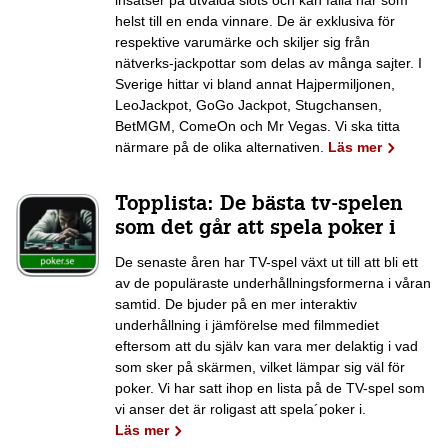
helst till en enda vinnare. De är exklusiva för
respektive varumärke och skiljer sig från
nätverks-jackpottar som delas av många sajter. I
Sverige hittar vi bland annat Hajpermiljonen,
LeoJackpot, GoGo Jackpot, Stugchansen,
BetMGM, ComeOn och Mr Vegas. Vi ska titta
närmare på de olika alternativen.
Läs mer
Topplista: De bästa tv-spelen
som det går att spela poker i
De senaste åren har TV-spel växt ut till att bli ett
av de populäraste underhållningsformerna i våran
samtid. De bjuder på en mer interaktiv
underhållning i jämförelse med filmmediet
eftersom att du själv kan vara mer delaktig i vad
som sker på skärmen, vilket lämpar sig väl för
poker. Vi har satt ihop en lista på de TV-spel som
vi anser det är roligast att spela´poker i.
Läs mer