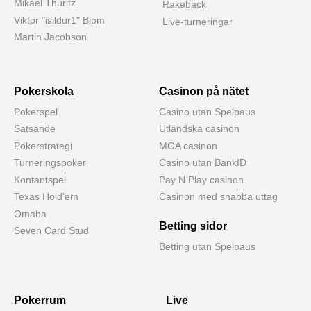
Mikael Thuritz
Rakeback
Viktor "isildur1" Blom
Live-turneringar
Martin Jacobson
Pokerskola
Casinon på nätet
Pokerspel
Casino utan Spelpaus
Satsande
Utländska casinon
Pokerstrategi
MGA casinon
Turneringspoker
Casino utan BankID
Kontantspel
Pay N Play casinon
Texas Hold'em
Casinon med snabba uttag
Omaha
Betting sidor
Seven Card Stud
Betting utan Spelpaus
Pokerrum
Live