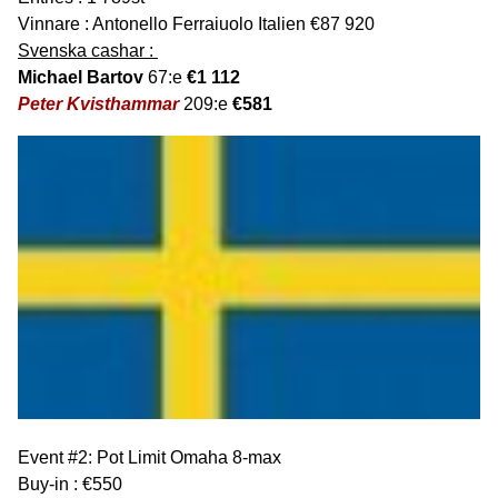
Vinnare : Antonello Ferraiuolo Italien €87 920
Svenska cashar :
Michael Bartov
67:e
€1 112
Peter Kvisthammar
209:e
€581
Event #2: Pot Limit Omaha 8-max
Buy-in : €550