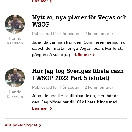
Läs mer
Nytt år, nya planer för Vegas och
WSOP
Publicerad för 2 år sedan
2 kommentarer
Henrik
Jaha, då var man här igen. Sommaren närmar sig,
Karlsson
så och den nästan årliga Vegas-resan. För första
gången så valde jag…
Läs mer
Hur jag tog Sveriges första cash
i WSOP 2022 Part 5 (slutet)
Publicerad för 4 år sedan
2 kommentarer
Henrik
Jaha, det tog lite tid till sista delen, men här är
Karlsson
den. Jag blöder ner till 101k i bara blinds med…
Läs mer
Alla pokerbloggar