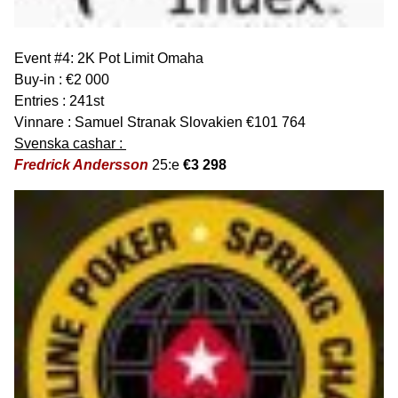
Event #4: 2K Pot Limit Omaha
Buy-in : €2 000
Entries : 241st
Vinnare : Samuel Stranak Slovakien €101 764
Svenska cashar :
Fredrick Andersson
25:e
€3 298