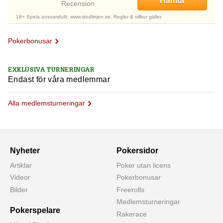
Hämta
Recension
18+ Spela ansvarsfullt: www.stodlinjen.se. Regler & villkor gäller.
Pokerbonusar
EXKLUSIVA TURNERINGAR
Endast för våra medlemmar
Alla medlemsturneringar
Nyheter
Pokersidor
Artiklar
Poker utan licens
Videor
Pokerbonusar
Bilder
Freerolls
Medlemsturneringar
Pokerspelare
Rakerace