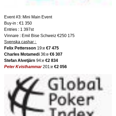
Event #3: Mini Main Event
Buy-in : €1 350
Entries : 1 397st
Vinnare : Emil Bise Schweiz €250 175
Svenska cashar :
Felix Pettersson
19:e
€7 475
Charles Motamedi
36:e
€6 307
Stefan Alvetjärn
94:e
€2 834
Peter Kvisthammar
201:e
€2 056