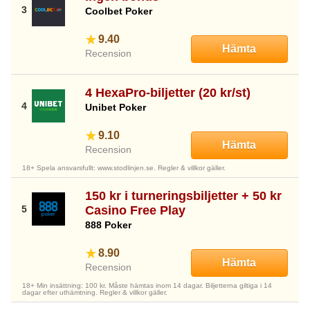
Coolbet Poker
9.40
Hämta
Recension
4 HexaPro-biljetter (20 kr/st)
Unibet Poker
9.10
Hämta
Recension
18+ Spela ansvarsfullt: www.stodlinjen.se. Regler & villkor gäller.
150 kr i turneringsbiljetter + 50 kr
Casino Free Play
888 Poker
8.90
Hämta
Recension
18+ Min insättning: 100 kr. Måste hämtas inom 14 dagar. Biljetterna giltiga i 14
dagar efter uthämtning. Regler & villkor gäller.