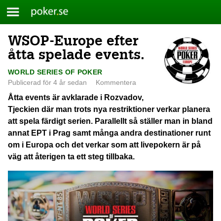
Meny
Poker.se
WSOP-Europe efter
Skip
to
åtta spelade events.
content
WORLD SERIES OF POKER
Publicerad för 4 år sedan
Kommentera
Åtta events är avklarade i Rozvadov,
Tjeckien där man trots nya restriktioner verkar planera
att spela färdigt serien. Parallellt så ställer man in bland
annat EPT i Prag samt många andra destinationer runt
om i Europa och det verkar som att livepokern är på
väg att återigen ta ett steg tillbaka.