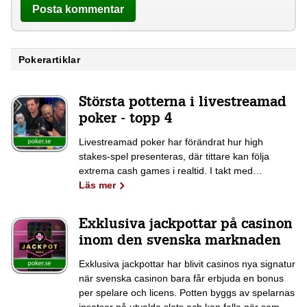
Pokerartiklar
Största potterna i livestreamad
poker - topp 4
Livestreamad poker har förändrat hur high
stakes-spel presenteras, där tittare kan följa
extrema cash games i realtid. I takt med…
Läs mer
Exklusiva jackpottar på casinon
inom den svenska marknaden
Exklusiva jackpottar har blivit casinos nya signatur
när svenska casinon bara får erbjuda en bonus
per spelare och licens. Potten byggs av spelarnas
insatser på utvalda slots och kan falla när som