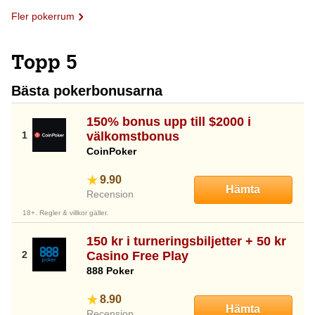
Fler pokerrum
Topp 5
Bästa pokerbonusarna
150% bonus upp till $2000 i
välkomstbonus
CoinPoker
9.90
Hämta
Recension
18+. Regler & villkor gäller.
150 kr i turneringsbiljetter + 50 kr
Casino Free Play
888 Poker
8.90
Hämta
Recension