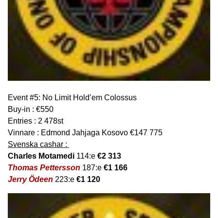
Event #5: No Limit Hold’em Colossus
Buy-in : €550
Entries : 2 478st
Vinnare : Edmond Jahjaga Kosovo €147 775
Svenska cashar :
Charles Motamedi
114:e
€2 313
Thomas Pettersson
187:e
€1 166
Jerry Ödeen
223:e
€1 120