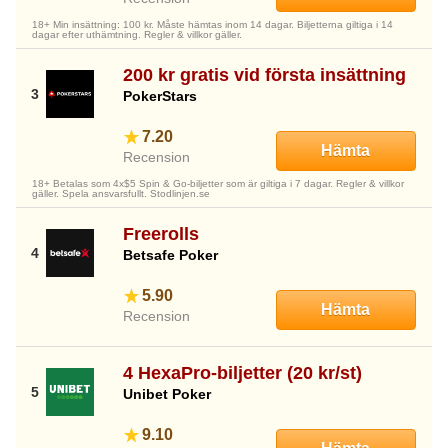
18+ Min insättning: 100 kr. Måste hämtas inom 14 dagar. Biljetterna giltiga i 14
dagar efter uthämtning. Regler & villkor gäller.
200 kr gratis vid första insättning
PokerStars
7.20
Hämta
Recension
18+ Betalas som 4x$5 Spin & Go-biljetter som är giltiga i 7 dagar. Regler & villkor
gäller. Spela ansvarsfullt. Stodlinjen.se
Freerolls
Betsafe Poker
5.90
Hämta
Recension
4 HexaPro-biljetter (20 kr/st)
Unibet Poker
9.10