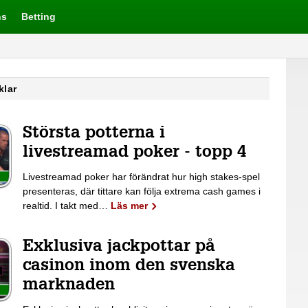
ns
Betting
klar
Största potterna i
livestreamad poker - topp 4
Livestreamad poker har förändrat hur high stakes-spel
presenteras, där tittare kan följa extrema cash games i
realtid. I takt med…
Läs mer
Exklusiva jackpottar på
casinon inom den svenska
marknaden