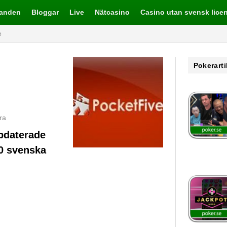
danden
Bloggar
Live
Nätcasino
Casino utan svensk lice
e
Pokerarti
ra
ppdaterade
00 svenska