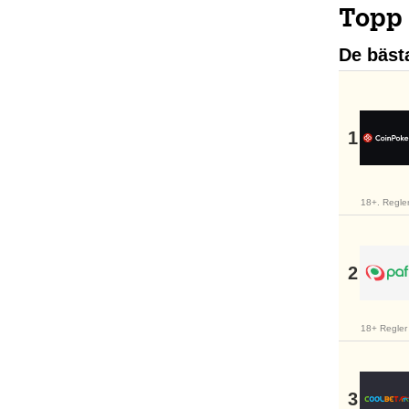
Topp
De bäs
18+. Regler 
18+ Regler 