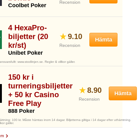
Recension
Coolbet Poker
4 HexaPro-
biljetter (20
9.10
Hämta
kr/st)
Recension
Unibet Poker
svarsfullt: www.stodlinjen.se. Regler & villkor gäller.
150 kr i
turneringsbiljetter
8.90
+ 50 kr Casino
Hämta
Recension
Free Play
888 Poker
ättning: 100 kr. Måste hämtas inom 14 dagar. Biljetterna giltiga i 14 dagar efter uthämtning.
lkor gäller.
um