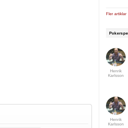
Fler artiklar
Pokerspe
Henrik
Karlsson
Henrik
Karlsson