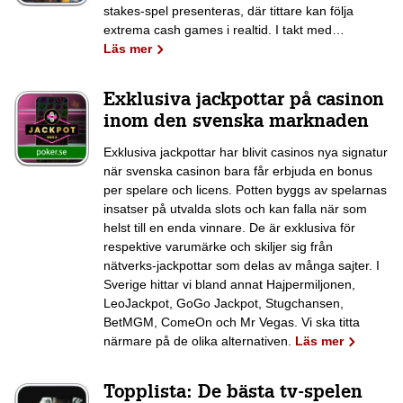
stakes-spel presenteras, där tittare kan följa
extrema cash games i realtid. I takt med…
Läs mer
Exklusiva jackpottar på casinon
inom den svenska marknaden
Exklusiva jackpottar har blivit casinos nya signatur
när svenska casinon bara får erbjuda en bonus
per spelare och licens. Potten byggs av spelarnas
insatser på utvalda slots och kan falla när som
helst till en enda vinnare. De är exklusiva för
respektive varumärke och skiljer sig från
nätverks-jackpottar som delas av många sajter. I
Sverige hittar vi bland annat Hajpermiljonen,
LeoJackpot, GoGo Jackpot, Stugchansen,
BetMGM, ComeOn och Mr Vegas. Vi ska titta
närmare på de olika alternativen.
Läs mer
Topplista: De bästa tv-spelen