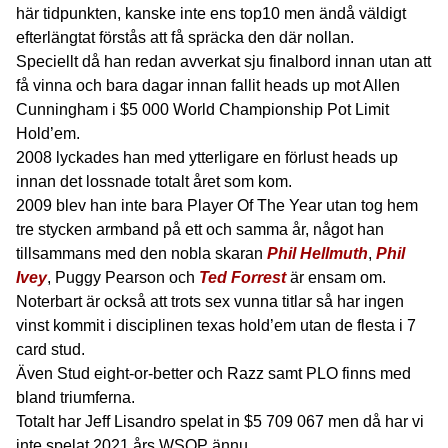
här tidpunkten, kanske inte ens top10 men ändå väldigt
efterlängtat förstås att få spräcka den där nollan.
Speciellt då han redan avverkat sju finalbord innan utan att
få vinna och bara dagar innan fallit heads up mot Allen
Cunningham i $5 000 World Championship Pot Limit
Hold’em.
2008 lyckades han med ytterligare en förlust heads up
innan det lossnade totalt året som kom.
2009 blev han inte bara Player Of The Year utan tog hem
tre stycken armband på ett och samma år, något han
tillsammans med den nobla skaran
Phil Hellmuth
,
Phil
Ivey
, Puggy Pearson och
Ted Forrest
är ensam om.
Noterbart är också att trots sex vunna titlar så har ingen
vinst kommit i disciplinen texas hold’em utan de flesta i 7
card stud.
Även Stud eight-or-better och Razz samt PLO finns med
bland triumferna.
Totalt har Jeff Lisandro spelat in $5 709 067 men då har vi
inte spelat 2021 års WSOP ännu.