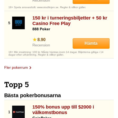
Recension
18+ Spela ansvarsfullt: www.stodlinjen.se. Regler & villkor gäller.
150 kr i turneringsbiljetter + 50 kr
Casino Free Play
888 Poker
8.90
Hämta
Recension
18+ Min insättning: 100 kr. Måste hämtas inom 14 dagar. Biljetterna giltiga i 14
dagar efter uthämtning. Regler & villkor gäller.
Fler pokerrum
Topp 5
Bästa pokerbonusarna
150% bonus upp till $2000 i
välkomstbonus
CoinPoker