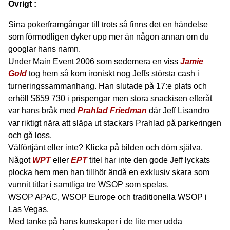
Övrigt :
Sina pokerframgångar till trots så finns det en händelse
som förmodligen dyker upp mer än någon annan om du
googlar hans namn.
Under Main Event 2006 som sedemera en viss
Jamie
Gold
tog hem så kom ironiskt nog Jeffs största cash i
turneringssammanhang. Han slutade på 17:e plats och
erhöll $659 730 i prispengar men stora snackisen efteråt
var hans bråk med
Prahlad Friedman
där Jeff Lisandro
var riktigt nära att släpa ut stackars Prahlad på parkeringen
och gå loss.
Välförtjänt eller inte? Klicka på bilden och döm själva.
Något
WPT
eller
EPT
titel har inte den gode Jeff lyckats
plocka hem men han tillhör ändå en exklusiv skara som
vunnit titlar i samtliga tre WSOP som spelas.
WSOP APAC, WSOP Europe och traditionella WSOP i
Las Vegas.
Med tanke på hans kunskaper i de lite mer udda