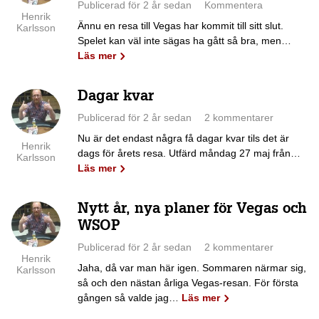
Publicerad för 2 år sedan
Kommentera
Henrik
Ännu en resa till Vegas har kommit till sitt slut.
Karlsson
Spelet kan väl inte sägas ha gått så bra, men…
Läs mer
Dagar kvar
Publicerad för 2 år sedan
2 kommentarer
Nu är det endast några få dagar kvar tils det är
Henrik
dags för årets resa. Utfärd måndag 27 maj från…
Karlsson
Läs mer
Nytt år, nya planer för Vegas och
WSOP
Publicerad för 2 år sedan
2 kommentarer
Henrik
Jaha, då var man här igen. Sommaren närmar sig,
Karlsson
så och den nästan årliga Vegas-resan. För första
gången så valde jag…
Läs mer