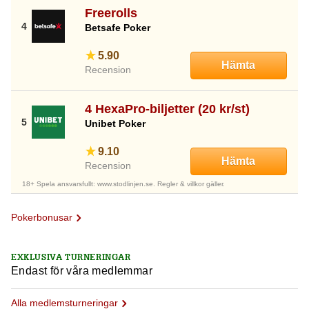
Freerolls
Betsafe Poker
5.90
Hämta
Recension
4 HexaPro-biljetter (20 kr/st)
Unibet Poker
9.10
Hämta
Recension
18+ Spela ansvarsfullt: www.stodlinjen.se. Regler & villkor gäller.
Pokerbonusar
EXKLUSIVA TURNERINGAR
Endast för våra medlemmar
Alla medlemsturneringar