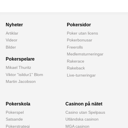
Nyheter
Pokersidor
Artiklar
Poker utan licens
Videor
Pokerbonusar
Bilder
Freerolls
Medlemsturneringar
Pokerspelare
Rakerace
Mikael Thuritz
Rakeback
Viktor "isildur1" Blom
Live-turneringar
Martin Jacobson
Pokerskola
Casinon på nätet
Pokerspel
Casino utan Spelpaus
Satsande
Utländska casinon
Pokerstrategi
MGA casinon