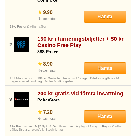
9.90
Hämta
Recension
18+. Regler & villkor gäller.
150 kr i turneringsbiljetter + 50 kr
Casino Free Play
888 Poker
8.90
Hämta
Recension
18+ Min insättning: 100 kr. Måste hämtas inom 14 dagar. Biljetterna giltiga i 14
dagar efter uthämtning. Regler & villkor gäller.
200 kr gratis vid första insättning
PokerStars
7.20
Hämta
Recension
18+ Betalas som 4x$5 Spin & Go-biljetter som är giltiga i 7 dagar. Regler & villkor
gäller. Spela ansvarsfullt. Stodlinjen.se