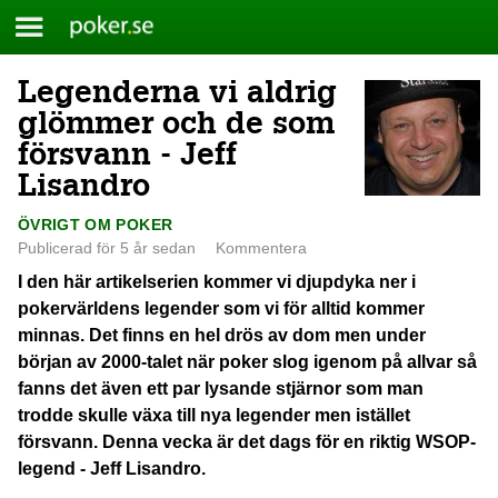
Meny
Poker.se
Legenderna vi aldrig
Skip
to
glömmer och de som
content
försvann - Jeff
Lisandro
ÖVRIGT OM POKER
Publicerad för 5 år sedan
Kommentera
I den här artikelserien kommer vi djupdyka ner i
pokervärldens legender som vi för alltid kommer
minnas. Det finns en hel drös av dom men under
början av 2000-talet när poker slog igenom på allvar så
fanns det även ett par lysande stjärnor som man
trodde skulle växa till nya legender men istället
försvann. Denna vecka är det dags för en riktig WSOP-
legend - Jeff Lisandro.