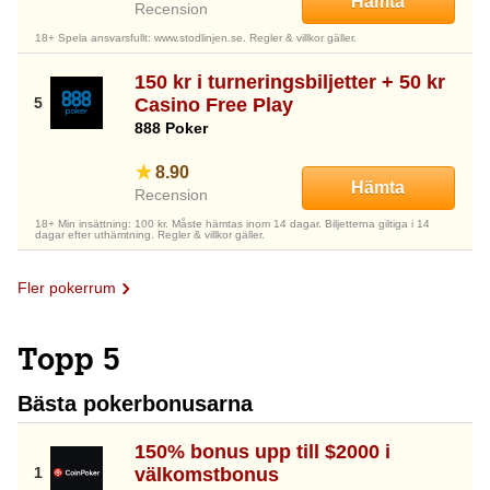
Hämta
Recension
18+ Spela ansvarsfullt: www.stodlinjen.se. Regler & villkor gäller.
150 kr i turneringsbiljetter + 50 kr
Casino Free Play
888 Poker
8.90
Hämta
Recension
18+ Min insättning: 100 kr. Måste hämtas inom 14 dagar. Biljetterna giltiga i 14
dagar efter uthämtning. Regler & villkor gäller.
Fler pokerrum
Topp 5
Bästa pokerbonusarna
150% bonus upp till $2000 i
välkomstbonus