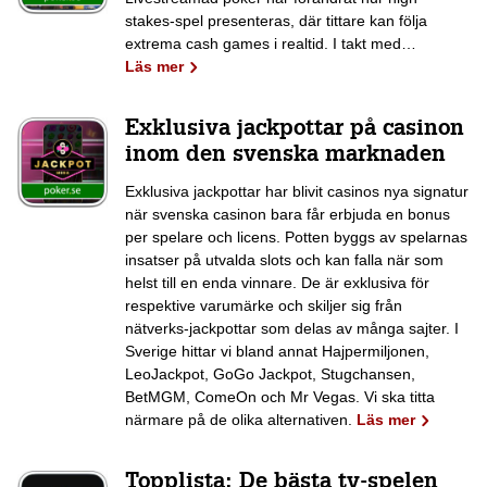
stakes-spel presenteras, där tittare kan följa
extrema cash games i realtid. I takt med…
Läs mer
Exklusiva jackpottar på casinon
inom den svenska marknaden
Exklusiva jackpottar har blivit casinos nya signatur
när svenska casinon bara får erbjuda en bonus
per spelare och licens. Potten byggs av spelarnas
insatser på utvalda slots och kan falla när som
helst till en enda vinnare. De är exklusiva för
respektive varumärke och skiljer sig från
nätverks-jackpottar som delas av många sajter. I
Sverige hittar vi bland annat Hajpermiljonen,
LeoJackpot, GoGo Jackpot, Stugchansen,
BetMGM, ComeOn och Mr Vegas. Vi ska titta
närmare på de olika alternativen.
Läs mer
Topplista: De bästa tv-spelen