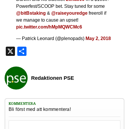
Powerfest/SCOOP bet. Stay tuned for some
@bitBstaking
&
@raiseyouredge
freeroll if
we manage to cause an upset!
pic.twitter.com/hMpMQWCMc6
— Patrick Leonard (@plenopads)
May 2, 2018
X
Dela
Redaktionen PSE
KOMMENTERA
Bli först med att kommentera!