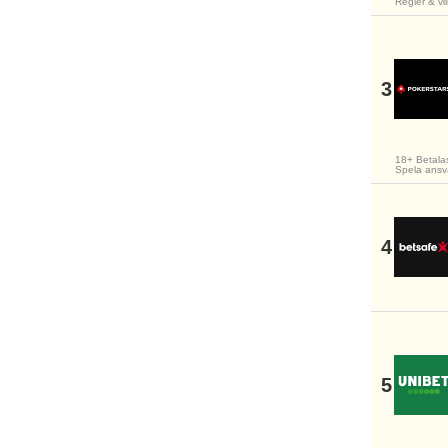
Regler & vil
18+ Betalas
Spela ansva