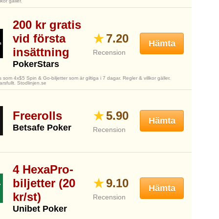
lkor gäller.
200 kr gratis
vid första
7.20
Hämta
insättning
Recension
PokerStars
 som 4x$5 Spin & Go-biljetter som är giltiga i 7 dagar. Regler & villkor gäller.
rsfullt. Stodlinjen.se
Freerolls
5.90
Hämta
Betsafe Poker
Recension
4 HexaPro-
biljetter (20
9.10
Hämta
kr/st)
Recension
Unibet Poker