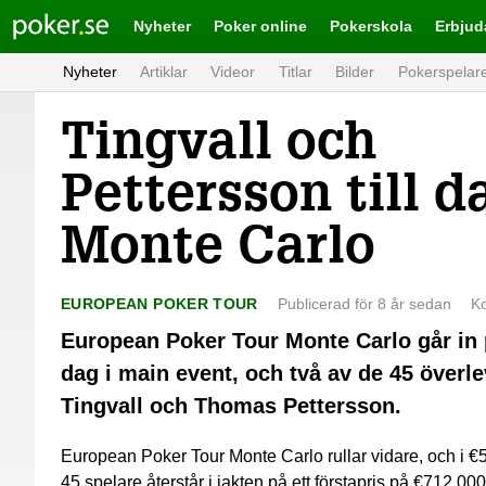
Poker.se
Nyheter
Poker online
Pokerskola
Erbju
Nyheter
Artiklar
Videor
Titlar
Bilder
Pokerspelar
Tingvall och
Skip
to
Pettersson till d
content
Monte Carlo
EUROPEAN POKER TOUR
Publicerad för 8 år sedan
K
European Poker Tour Monte Carlo går in p
dag i main event, och två av de 45 överl
Tingvall och Thomas Pettersson.
European Poker Tour Monte Carlo rullar vidare, och i €5
45 spelare återstår i jakten på ett förstapris på €712 