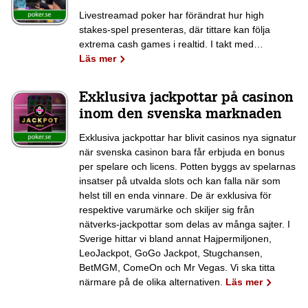
Livestreamad poker har förändrat hur high
stakes-spel presenteras, där tittare kan följa
extrema cash games i realtid. I takt med…
Läs mer
Exklusiva jackpottar på casinon
inom den svenska marknaden
Exklusiva jackpottar har blivit casinos nya signatur
när svenska casinon bara får erbjuda en bonus
per spelare och licens. Potten byggs av spelarnas
insatser på utvalda slots och kan falla när som
helst till en enda vinnare. De är exklusiva för
respektive varumärke och skiljer sig från
nätverks-jackpottar som delas av många sajter. I
Sverige hittar vi bland annat Hajpermiljonen,
LeoJackpot, GoGo Jackpot, Stugchansen,
BetMGM, ComeOn och Mr Vegas. Vi ska titta
närmare på de olika alternativen.
Läs mer