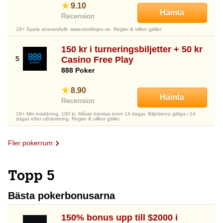
9.10
Hämta
Recension
18+ Spela ansvarsfullt: www.stodlinjen.se. Regler & villkor gäller.
150 kr i turneringsbiljetter + 50 kr
Casino Free Play
888 Poker
8.90
Hämta
Recension
18+ Min insättning: 100 kr. Måste hämtas inom 14 dagar. Biljetterna giltiga i 14
dagar efter uthämtning. Regler & villkor gäller.
Fler pokerrum
Topp 5
Bästa pokerbonusarna
150% bonus upp till $2000 i