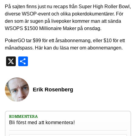
På sajten finns just nu recaps från Super High Roller Bowl,
diverse WSOP-event och olika pokerdokumentärer. För
den som är sugen på livepoker kommer man att sända
WSOPS $1500 Millionaire Maker på onsdag.
PokerGO tar $99 för ett årsabonnemang, eller $10 för ett
månadspass. Här kan du läsa mer om abonnemangen.
X
Dela
Erik Rosenberg
KOMMENTERA
Bli först med att kommentera!