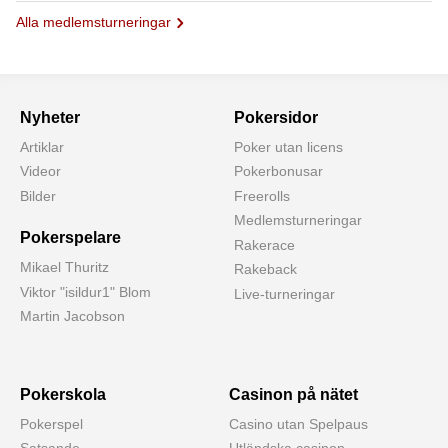
Alla medlemsturneringar
Nyheter
Pokersidor
Artiklar
Poker utan licens
Videor
Pokerbonusar
Bilder
Freerolls
Medlemsturneringar
Pokerspelare
Rakerace
Mikael Thuritz
Rakeback
Viktor "isildur1" Blom
Live-turneringar
Martin Jacobson
Pokerskola
Casinon på nätet
Pokerspel
Casino utan Spelpaus