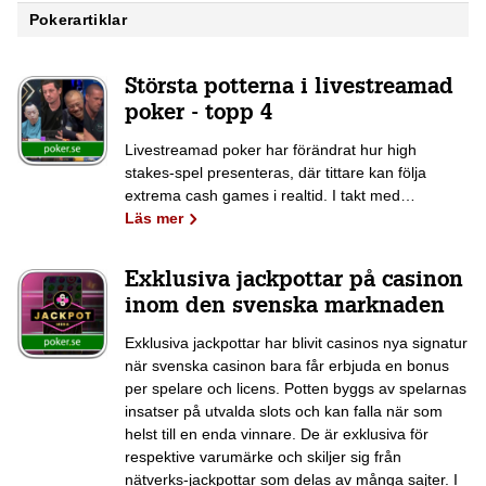
Pokerartiklar
Största potterna i livestreamad
poker - topp 4
Livestreamad poker har förändrat hur high
stakes-spel presenteras, där tittare kan följa
extrema cash games i realtid. I takt med…
Läs mer
Exklusiva jackpottar på casinon
inom den svenska marknaden
Exklusiva jackpottar har blivit casinos nya signatur
när svenska casinon bara får erbjuda en bonus
per spelare och licens. Potten byggs av spelarnas
insatser på utvalda slots och kan falla när som
helst till en enda vinnare. De är exklusiva för
respektive varumärke och skiljer sig från
nätverks-jackpottar som delas av många sajter. I