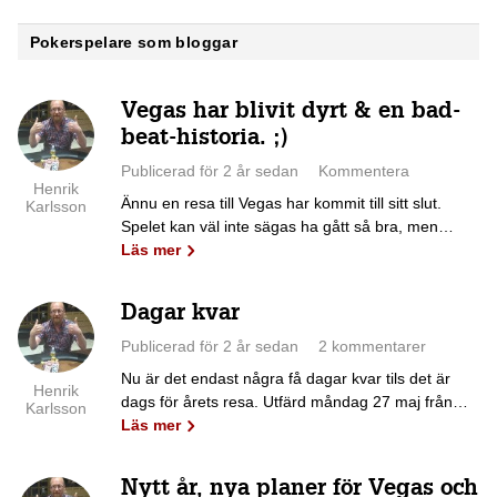
Pokerspelare som bloggar
Vegas har blivit dyrt & en bad-
beat-historia. ;)
Publicerad för 2 år sedan
Kommentera
Henrik
Ännu en resa till Vegas har kommit till sitt slut.
Karlsson
Spelet kan väl inte sägas ha gått så bra, men…
Läs mer
Dagar kvar
Publicerad för 2 år sedan
2 kommentarer
Nu är det endast några få dagar kvar tils det är
Henrik
dags för årets resa. Utfärd måndag 27 maj från…
Karlsson
Läs mer
Nytt år, nya planer för Vegas och