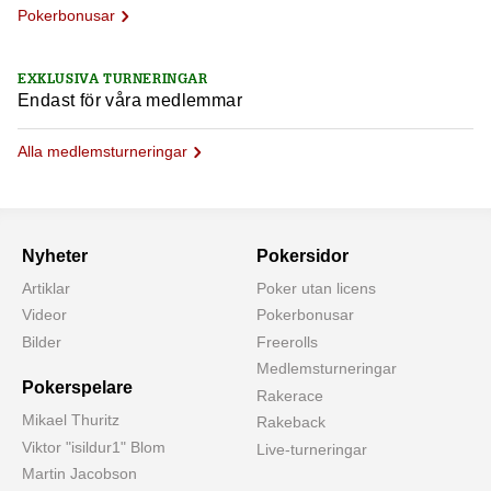
Pokerbonusar
EXKLUSIVA TURNERINGAR
Endast för våra medlemmar
Alla medlemsturneringar
Nyheter
Pokersidor
Artiklar
Poker utan licens
Videor
Pokerbonusar
Bilder
Freerolls
Medlemsturneringar
Pokerspelare
Rakerace
Mikael Thuritz
Rakeback
Viktor "isildur1" Blom
Live-turneringar
Martin Jacobson