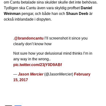
om Cantu betalade sina skulder skulle det inte behövas.
Tydligen ska Cantu även vara skyldig proffset
Daniel
Weinman
pengar, och både han och
Shaun Deeb
är
också inblandade i dispyten.
.
@brandoncantu
I’ll screenshot it since you
clearly don’t know how
Not sure how your delusional mind thinks I’m in
any way in the wrong..
pic.twitter.com/23jY0D9ABf
—
Jason Mercier
(@JasonMercier)
February
15, 2017