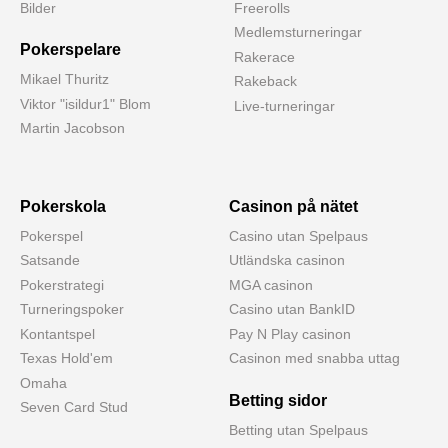
Bilder
Freerolls
Medlemsturneringar
Pokerspelare
Rakerace
Mikael Thuritz
Rakeback
Viktor "isildur1" Blom
Live-turneringar
Martin Jacobson
Pokerskola
Casinon på nätet
Pokerspel
Casino utan Spelpaus
Satsande
Utländska casinon
Pokerstrategi
MGA casinon
Turneringspoker
Casino utan BankID
Kontantspel
Pay N Play casinon
Texas Hold'em
Casinon med snabba uttag
Omaha
Betting sidor
Seven Card Stud
Betting utan Spelpaus