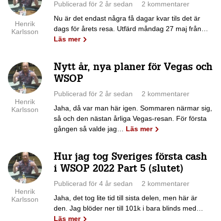
Publicerad för 2 år sedan
2 kommentarer
Nu är det endast några få dagar kvar tils det är
Henrik
dags för årets resa. Utfärd måndag 27 maj från…
Karlsson
Läs mer
Nytt år, nya planer för Vegas och
WSOP
Publicerad för 2 år sedan
2 kommentarer
Henrik
Jaha, då var man här igen. Sommaren närmar sig,
Karlsson
så och den nästan årliga Vegas-resan. För första
gången så valde jag…
Läs mer
Hur jag tog Sveriges första cash
i WSOP 2022 Part 5 (slutet)
Publicerad för 4 år sedan
2 kommentarer
Henrik
Jaha, det tog lite tid till sista delen, men här är
Karlsson
den. Jag blöder ner till 101k i bara blinds med…
Läs mer