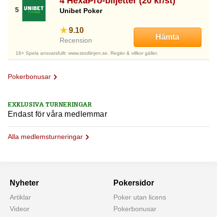
4 HexaPro-biljetter (20 kr/st)
Unibet Poker
9.10
Hämta
Recension
18+ Spela ansvarsfullt: www.stodlinjen.se. Regler & villkor gäller.
Pokerbonusar
EXKLUSIVA TURNERINGAR
Endast för våra medlemmar
Alla medlemsturneringar
Nyheter
Pokersidor
Artiklar
Poker utan licens
Videor
Pokerbonusar