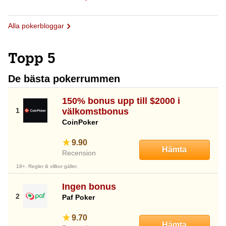
Alla pokerbloggar
Topp 5
De bästa pokerrummen
150% bonus upp till $2000 i
välkomstbonus
CoinPoker
9.90
Hämta
Recension
18+. Regler & villkor gäller.
Ingen bonus
Paf Poker
9.70
Hämta