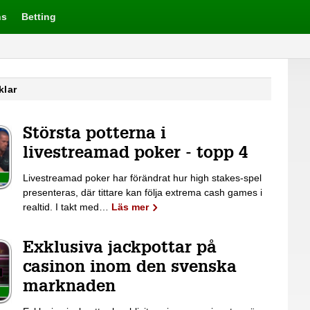
ns
Betting
klar
Största potterna i
livestreamad poker - topp 4
Livestreamad poker har förändrat hur high stakes-spel
presenteras, där tittare kan följa extrema cash games i
realtid. I takt med…
Läs mer
Exklusiva jackpottar på
casinon inom den svenska
marknaden