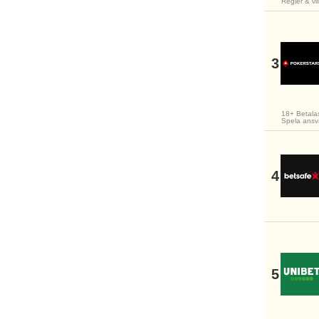
Regler & vil
18+ Betalas
Spela ansva