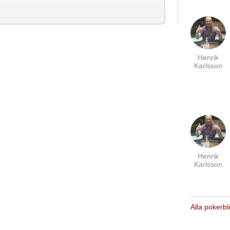
Henrik
Karlsson
Henrik
Karlsson
Alla pokerb