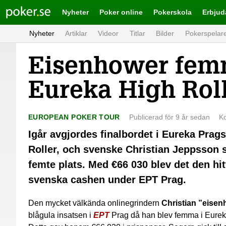
Poker.se
Nyheter
Poker online
Pokerskola
Erbju
Nyheter
Artiklar
Videor
Titlar
Bilder
Pokerspelar
Eisenhower fem
Skip
to
Eureka High Rol
content
EUROPEAN POKER TOUR
Publicerad för 9 år sedan
K
Igår avgjordes finalbordet i Eureka Prag
Roller, och svenske Christian Jeppsson 
femte plats. Med €66 030 blev det den hitt
svenska cashen under EPT Prag.
Den mycket välkända onlinegrindern
Christian ”eise
blågula insatsen i
EPT
Prag då han blev femma i Eurekas