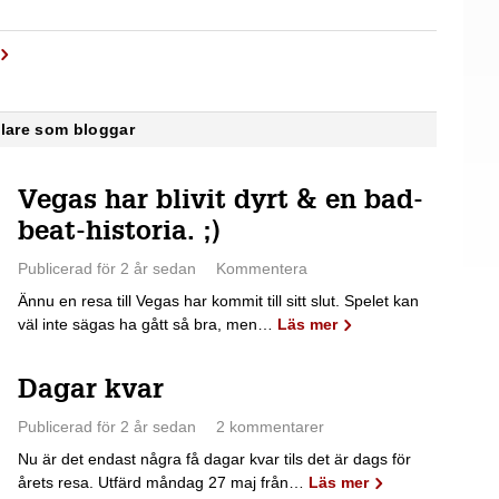
lare som bloggar
Vegas har blivit dyrt & en bad-
beat-historia. ;)
Publicerad för 2 år sedan
Kommentera
Ännu en resa till Vegas har kommit till sitt slut. Spelet kan
väl inte sägas ha gått så bra, men…
Läs mer
Dagar kvar
Publicerad för 2 år sedan
2 kommentarer
Nu är det endast några få dagar kvar tils det är dags för
årets resa. Utfärd måndag 27 maj från…
Läs mer