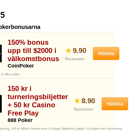
 5
okerbonusarna
150% bonus
upp till $2000 i
9.90
Hämta
välkomstbonus
Recension
CoinPoker
& villkor gäller.
150 kr i
turneringsbiljetter
8.90
+ 50 kr Casino
Hämta
Recension
Free Play
888 Poker
ättning: 100 kr. Måste hämtas inom 14 dagar. Biljetterna giltiga i 14 dagar efter uthämtning.