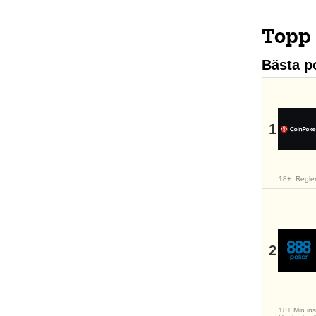
Topp
Bästa p
18+. Regler 
18+ Min ins