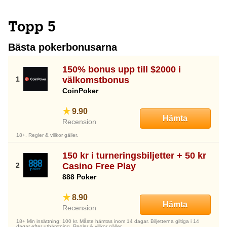
Topp 5
Bästa pokerbonusarna
150% bonus upp till $2000 i
välkomstbonus
CoinPoker
9.90
Hämta
Recension
18+. Regler & villkor gäller.
150 kr i turneringsbiljetter + 50 kr
Casino Free Play
888 Poker
8.90
Hämta
Recension
18+ Min insättning: 100 kr. Måste hämtas inom 14 dagar. Biljetterna giltiga i 14
dagar efter uthämtning. Regler & villkor gäller.