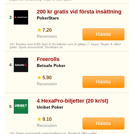
200 kr gratis vid första insättning
PokerStars
7.20
Hämta
Recension
18+ Betalas som 4x$5 Spin & Go-biljetter som är giltiga i 7 dagar. Regler & villkor
gäller. Spela ansvarsfullt. Stodlinjen.se
Freerolls
Betsafe Poker
5.90
Hämta
Recension
4 HexaPro-biljetter (20 kr/st)
Unibet Poker
9.10
Hämta
Recension
18+ Spela ansvarsfullt: www.stodlinjen.se. Regler & villkor gäller.