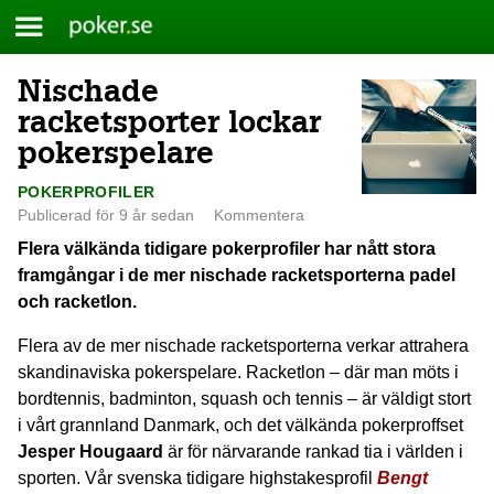
Meny
Poker.se
Nischade
Skip
to
racketsporter lockar
content
pokerspelare
POKERPROFILER
Publicerad för 9 år sedan
Kommentera
Flera välkända tidigare pokerprofiler har nått stora
framgångar i de mer nischade racketsporterna padel
och racketlon.
Flera av de mer nischade racketsporterna verkar attrahera
skandinaviska pokerspelare. Racketlon – där man möts i
bordtennis, badminton, squash och tennis – är väldigt stort
i vårt grannland Danmark, och det välkända pokerproffset
Jesper Hougaard
är för närvarande rankad tia i världen i
sporten. Vår svenska tidigare highstakesprofil
Bengt