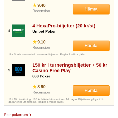
9.40
Hämta
Recension
4 HexaPro-biljetter (20 kr/st)
Unibet Poker
9.10
Hämta
Recension
18+ Spela ansvarsfullt: www.stodlinjen.se. Regler & villkor gäller.
150 kr i turneringsbiljetter + 50 kr
Casino Free Play
888 Poker
8.90
Hämta
Recension
18+ Min insättning: 100 kr. Måste hämtas inom 14 dagar. Biljetterna giltiga i 14
dagar efter uthämtning. Regler & villkor gäller.
Fler pokerrum