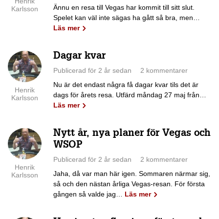
Henrik
Ännu en resa till Vegas har kommit till sitt slut.
Karlsson
Spelet kan väl inte sägas ha gått så bra, men…
Läs mer
Dagar kvar
Publicerad för 2 år sedan
2 kommentarer
Nu är det endast några få dagar kvar tils det är
Henrik
dags för årets resa. Utfärd måndag 27 maj från…
Karlsson
Läs mer
Nytt år, nya planer för Vegas och
WSOP
Publicerad för 2 år sedan
2 kommentarer
Henrik
Jaha, då var man här igen. Sommaren närmar sig,
Karlsson
så och den nästan årliga Vegas-resan. För första
gången så valde jag…
Läs mer