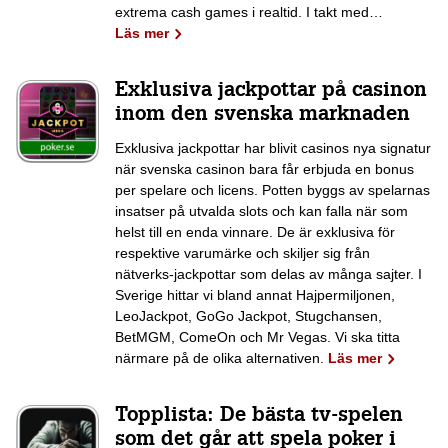
extrema cash games i realtid. I takt med…
Läs mer
Exklusiva jackpottar på casinon
inom den svenska marknaden
Exklusiva jackpottar har blivit casinos nya signatur
när svenska casinon bara får erbjuda en bonus
per spelare och licens. Potten byggs av spelarnas
insatser på utvalda slots och kan falla när som
helst till en enda vinnare. De är exklusiva för
respektive varumärke och skiljer sig från
nätverks-jackpottar som delas av många sajter. I
Sverige hittar vi bland annat Hajpermiljonen,
LeoJackpot, GoGo Jackpot, Stugchansen,
BetMGM, ComeOn och Mr Vegas. Vi ska titta
närmare på de olika alternativen.
Läs mer
Topplista: De bästa tv-spelen
som det går att spela poker i