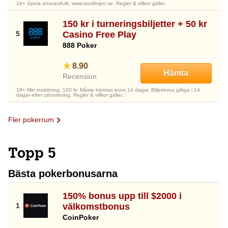
18+ Spela ansvarsfullt: www.stodlinjen.se. Regler & villkor gäller.
150 kr i turneringsbiljetter + 50 kr
Casino Free Play
888 Poker
8.90
Hämta
Recension
18+ Min insättning: 100 kr. Måste hämtas inom 14 dagar. Biljetterna giltiga i 14
dagar efter uthämtning. Regler & villkor gäller.
Fler pokerrum
Topp 5
Bästa pokerbonusarna
150% bonus upp till $2000 i
välkomstbonus
CoinPoker