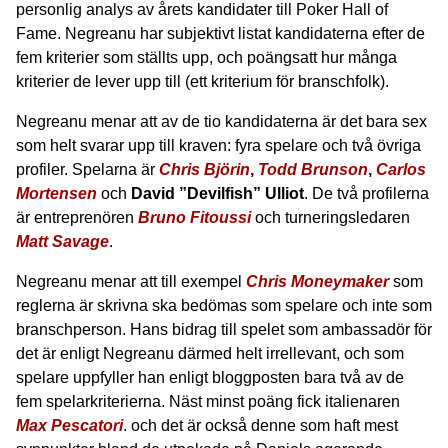
personlig analys av årets kandidater till Poker Hall of
Fame. Negreanu har subjektivt listat kandidaterna efter de
fem kriterier som ställts upp, och poängsatt hur många
kriterier de lever upp till (ett kriterium för branschfolk).
Negreanu menar att av de tio kandidaterna är det bara sex
som helt svarar upp till kraven: fyra spelare och två övriga
profiler. Spelarna är
Chris Björin
,
Todd Brunson
,
Carlos
Mortensen
och
David ”Devilfish” Ulliot
. De två profilerna
är entreprenören
Bruno Fitoussi
och turneringsledaren
Matt Savage
.
Negreanu menar att till exempel
Chris Moneymaker
som
reglerna är skrivna ska bedömas som spelare och inte som
branschperson. Hans bidrag till spelet som ambassadör för
det är enligt Negreanu därmed helt irrellevant, och som
spelare uppfyller han enligt bloggposten bara två av de
fem spelarkriterierna. Näst minst poäng fick italienaren
Max Pescatori
. och det är också denne som haft mest