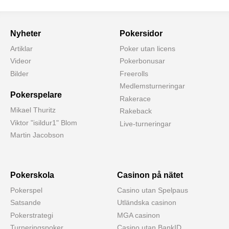
Nyheter
Pokersidor
Artiklar
Poker utan licens
Videor
Pokerbonusar
Bilder
Freerolls
Medlemsturneringar
Pokerspelare
Rakerace
Mikael Thuritz
Rakeback
Viktor "isildur1" Blom
Live-turneringar
Martin Jacobson
Pokerskola
Casinon på nätet
Pokerspel
Casino utan Spelpaus
Satsande
Utländska casinon
Pokerstrategi
MGA casinon
Turneringspoker
Casino utan BankID