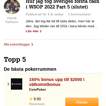
Hur jag tog Sveriges första cash
i WSOP 2022 Part 5 (slutet)
Publicerad för 4 år sedan
2 kommentarer
Henrik
Jaha, det tog lite tid till sista delen, men här är
Karlsson
den. Jag blöder ner till 101k i bara blinds med…
Läs mer
Alla pokerbloggar
Topp 5
De bästa pokerrummen
150% bonus upp till $2000 i
välkomstbonus
CoinPoker
9.90
Hämta
Recension