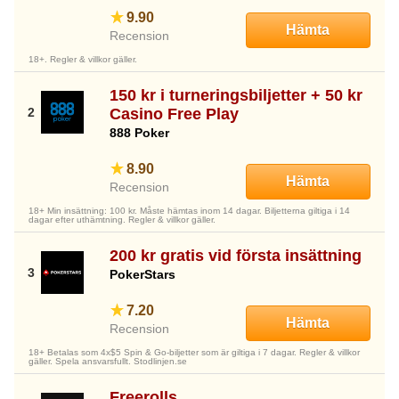
9.90
Hämta
Recension
18+. Regler & villkor gäller.
150 kr i turneringsbiljetter + 50 kr
Casino Free Play
888 Poker
8.90
Hämta
Recension
18+ Min insättning: 100 kr. Måste hämtas inom 14 dagar. Biljetterna giltiga i 14
dagar efter uthämtning. Regler & villkor gäller.
200 kr gratis vid första insättning
PokerStars
7.20
Hämta
Recension
18+ Betalas som 4x$5 Spin & Go-biljetter som är giltiga i 7 dagar. Regler & villkor
gäller. Spela ansvarsfullt. Stodlinjen.se
Freerolls