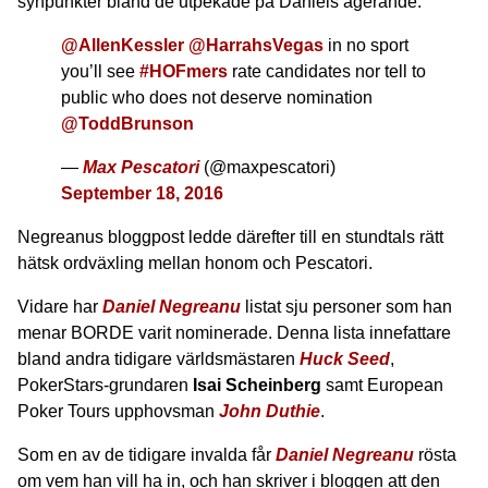
synpunkter bland de utpekade på Daniels agerande.
@AllenKessler
@HarrahsVegas
in no sport
you’ll see
#HOFmers
rate candidates nor tell to
public who does not deserve nomination
@ToddBrunson
—
Max Pescatori
(@maxpescatori)
September 18, 2016
Negreanus bloggpost ledde därefter till en stundtals rätt
hätsk ordväxling mellan honom och Pescatori.
Vidare har
Daniel Negreanu
listat sju personer som han
menar BORDE varit nominerade. Denna lista innefattare
bland andra tidigare världsmästaren
Huck Seed
,
PokerStars-grundaren
Isai Scheinberg
samt European
Poker Tours upphovsman
John Duthie
.
Som en av de tidigare invalda får
Daniel Negreanu
rösta
om vem han vill ha in, och han skriver i bloggen att den