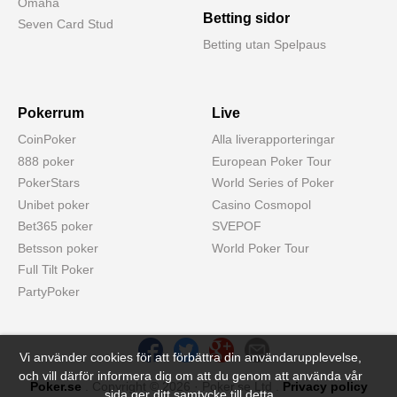
Omaha
Betting sidor
Seven Card Stud
Betting utan Spelpaus
Pokerrum
Live
CoinPoker
Alla liverapporteringar
888 poker
European Poker Tour
PokerStars
World Series of Poker
Unibet poker
Casino Cosmopol
Bet365 poker
SVEPOF
Betsson poker
World Poker Tour
Full Tilt Poker
PartyPoker
Vi använder cookies för att förbättra din användarupplevelse,
och vill därför informera dig om att du genom att använda vår
Poker.se
. Copyright © 2026 · Poker.se Ltd .
Privacy policy
sida ger ditt samtycke till detta.