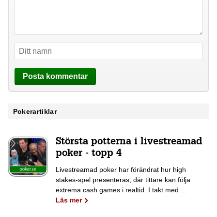
Pokerartiklar
Största potterna i livestreamad
poker - topp 4
Livestreamad poker har förändrat hur high
stakes-spel presenteras, där tittare kan följa
extrema cash games i realtid. I takt med…
Läs mer