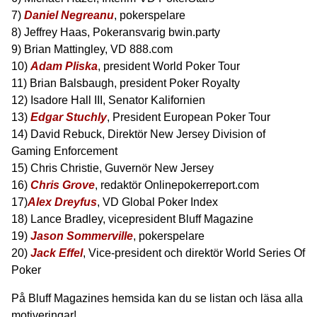
7)
Daniel Negreanu
, pokerspelare
8) Jeffrey Haas, Pokeransvarig bwin.party
9) Brian Mattingley, VD 888.com
10)
Adam Pliska
, president World Poker Tour
11) Brian Balsbaugh, president Poker Royalty
12) Isadore Hall III, Senator Kalifornien
13)
Edgar Stuchly
, President European Poker Tour
14) David Rebuck, Direktör New Jersey Division of
Gaming Enforcement
15) Chris Christie, Guvernör New Jersey
16)
Chris Grove
, redaktör Onlinepokerreport.com
17)
Alex Dreyfus
, VD Global Poker Index
18) Lance Bradley, vicepresident Bluff Magazine
19)
Jason Sommerville
, pokerspelare
20)
Jack Effel
, Vice-president och direktör World Series Of
Poker
På Bluff Magazines hemsida kan du se listan och läsa alla
motiveringar!