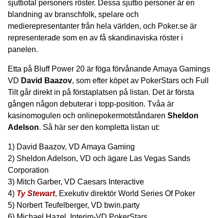
sjuttiotal personers röster. Dessa sjuttio personer är en
blandning av branschfolk, spelare och
medierepresentanter från hela världen, och Poker.se är
representerade som en av få skandinaviska röster i
panelen.
Etta på Bluff Power 20 är föga förvånande Amaya Gamings
VD
David Baazov
, som efter köpet av PokerStars och Full
Tilt går direkt in på förstaplatsen på listan. Det är första
gången någon debuterar i topp-position. Tvåa är
kasinomogulen och onlinepokermotståndaren
Sheldon
Adelson
. Så här ser den kompletta listan ut:
1) David Baazov, VD Amaya Gaming
2) Sheldon Adelson, VD och ägare Las Vegas Sands
Corporation
3) Mitch Garber, VD Caesars Interactive
4)
Ty Stewart
, Exekutiv direktör World Series Of Poker
5) Norbert Teufelberger, VD bwin.party
6) Michael Hazel, Interim-VD PokerStars