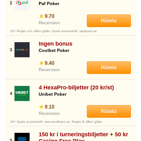
Paf Poker
9.70
Hämta
Recension
18+ Regler och villkor gäller. Spela ansvarsfullt. spelpaus.se
Ingen bonus
Coolbet Poker
9.40
Hämta
Recension
4 HexaPro-biljetter (20 kr/st)
Unibet Poker
9.10
Hämta
Recension
18+ Spela ansvarsfullt: www.stodlinjen.se. Regler & villkor gäller.
150 kr i turneringsbiljetter + 50 kr
Casino Free Play