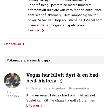
underhållning i jämförelse med filmmediet
eftersom att du själv kan vara mer delaktig i vad
som sker på skärmen, vilket lämpar sig väl för
poker. Vi har satt ihop en lista på de TV-spel som
vi anser det är roligast att spela´poker i.
Läs mer
Fler artiklar
Pokerspelare som bloggar
Vegas har blivit dyrt & en bad-
beat-historia. ;)
Publicerad för 2 år sedan
Kommentera
Henrik
Ännu en resa till Vegas har kommit till sitt slut.
Karlsson
Spelet kan väl inte sägas ha gått så bra, men…
Läs mer