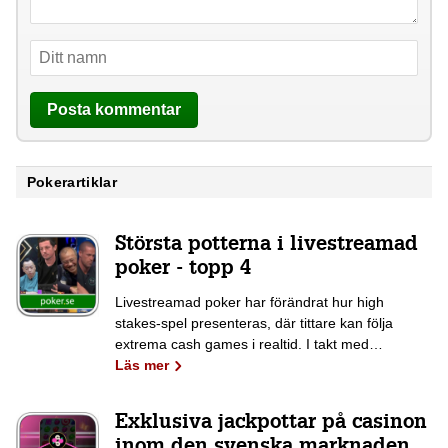
Pokerartiklar
Största potterna i livestreamad
poker - topp 4
Livestreamad poker har förändrat hur high
stakes-spel presenteras, där tittare kan följa
extrema cash games i realtid. I takt med…
Läs mer
Exklusiva jackpottar på casinon