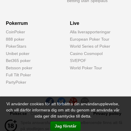
Betting utan Spelpaus
Pokerrum
Live
CoinPoker
Alla liverapporteringar
888 poker
European Poker Tour
PokerStars
World Series of Poker
Unibet poker
Casino Cosmopol
Bet365 poker
SVEPOF
Betsson poker
World Poker Tour
Full Tilt Poker
PartyPoker
Vi använder cookies för att förbättra din användarupplevelse,
och vill därför informera dig om att du genom att använda vår
Poker.se
. Copyright © 2026 · Poker.se Ltd .
Privacy policy
sida ger ditt samtycke till detta.
Spela ansvarsfullt - hjälp med spelberoende finns att få
Jag förstår
på stodlinjen.se