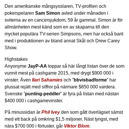
Den amerikanske mångsysslaren, TV-profilen och
pokerspelaren
Sam Simon
avled under månaden i
sviterna av en cancersjukdom, 59 år gammal. Simon är för
allmänheten mest känd som en av skaparna till den
mycket populära TV-serien Simpsons, men har också barit
med i produktionen av bland annat Skål och Drew Carey
Show.
Highstakes
Anyonyme
JayP-AA
toppar så här långt listan över de som
vunnit mest på cashgame 2015, med drygt $900 000 i
vinster. Även
Ilari Sahamies
och ”
bbvisbadforme
” har
plussat rejält med siffror på närmare $850 000 vardera.
Svenske ”
punting-peddler
” är fyra på listan med nästan
$400 000 i cashgamevinster.
På minussidan är
Phil Ivey
den som gått överlägset sämst
med ett back på omkring $1,5 miljoner. Näst tyngst, med
nära $700 000 i förluster, går
Viktor Blom
.