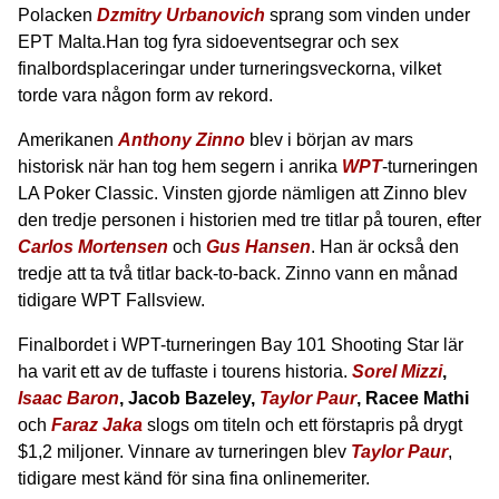
Polacken
Dzmitry Urbanovich
sprang som vinden under
EPT Malta.Han tog fyra sidoeventsegrar och sex
finalbordsplaceringar under turneringsveckorna, vilket
torde vara någon form av rekord.
Amerikanen
Anthony Zinno
blev i början av mars
historisk när han tog hem segern i anrika
WPT
-turneringen
LA Poker Classic. Vinsten gjorde nämligen att Zinno blev
den tredje personen i historien med tre titlar på touren, efter
Carlos Mortensen
och
Gus Hansen
. Han är också den
tredje att ta två titlar back-to-back. Zinno vann en månad
tidigare WPT Fallsview.
Finalbordet i WPT-turneringen Bay 101 Shooting Star lär
ha varit ett av de tuffaste i tourens historia.
Sorel Mizzi
,
Isaac Baron
, Jacob Bazeley,
Taylor Paur
, Racee Mathi
och
Faraz Jaka
slogs om titeln och ett förstapris på drygt
$1,2 miljoner. Vinnare av turneringen blev
Taylor Paur
,
tidigare mest känd för sina fina onlinemeriter.