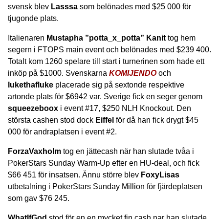
svensk blev
Lasssa
som belönades med $25 000 för
tjugonde plats.
Italienaren
Mustapha ”potta_x_potta” Kanit
tog hem
segern i FTOPS main event och belönades med $239 400.
Totalt kom 1260 spelare till start i turnerinen som hade ett
inköp på $1000. Svenskarna
KOMIJENDO
och
lukethafluke
placerade sig på sextonde respektive
artonde plats för $6942 var. Sverige fick en seger genom
squeezeboox
i event #17, $250 NLH Knockout. Den
största cashen stod dock
Eiffel
för då han fick drygt $45
000 för andraplatsen i event #2.
ForzaVaxholm
tog en jättecash när han slutade tvåa i
PokerStars Sunday Warm-Up efter en HU-deal, och fick
$66 451 för insatsen. Ännu större blev
FoxyLisas
utbetalning i PokerStars Sunday Million för fjärdeplatsen
som gav $76 245.
WhatIfGod
stod för en en mycket fin cash nar han slutade