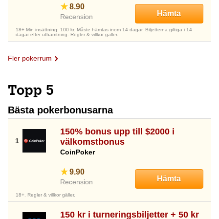
8.90
Hämta
Recension
18+ Min insättning: 100 kr. Måste hämtas inom 14 dagar. Biljetterna giltiga i 14
dagar efter uthämtning. Regler & villkor gäller.
Fler pokerrum
Topp 5
Bästa pokerbonusarna
150% bonus upp till $2000 i
välkomstbonus
CoinPoker
9.90
Hämta
Recension
18+. Regler & villkor gäller.
150 kr i turneringsbiljetter + 50 kr