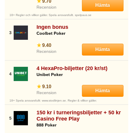
9.70
Hämta
Recension
18+ Regler och villkor gäller. Spela ansvarsfullt. spelpaus.se
Ingen bonus
Coolbet Poker
9.40
Hämta
Recension
4 HexaPro-biljetter (20 kr/st)
Unibet Poker
9.10
Hämta
Recension
18+ Spela ansvarsfullt: www.stodlinjen.se. Regler & villkor gäller.
150 kr i turneringsbiljetter + 50 kr
Casino Free Play
888 Poker