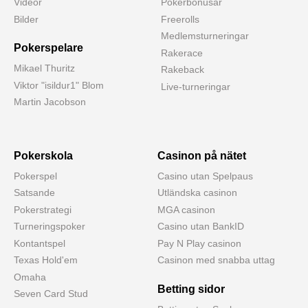
Videor
Pokerbonusar
Bilder
Freerolls
Medlemsturneringar
Pokerspelare
Rakerace
Mikael Thuritz
Rakeback
Viktor "isildur1" Blom
Live-turneringar
Martin Jacobson
Pokerskola
Casinon på nätet
Pokerspel
Casino utan Spelpaus
Satsande
Utländska casinon
Pokerstrategi
MGA casinon
Turneringspoker
Casino utan BankID
Kontantspel
Pay N Play casinon
Texas Hold'em
Casinon med snabba uttag
Omaha
Betting sidor
Seven Card Stud